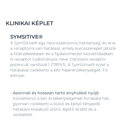
bőrt.
A
Licochalcone A
– a
Glycyrrhiza Inflata
gyökeréből
kivont hatóanyag – hatékonyan csökkenti a bőrpírt.
KLINIKAI KÉPLET
- Azonnal megnyugtatja a bőrt
- Csökkenti és csillapítja a bőrpírt
SYMSITIVE®
- Egészségesen sugárzóvá teszi a bőrt
A SymSitive® egy neuroszenzoros hatóanyag, és arra
a receptorra van hatással, amely kulcsszerepet játszik
Jó tolerabilitás és kiváló hatékonyság hiperérzékeny és
a hőérzékelésben és a fájdalomérzet közvetítésében.
rosaceára hajlamos bőrön.
A receptor tudományos neve: tranziens receptor
0% alkohol és illatanyag
potenciál vanilloid-1 (TRPV1). A SymSitive® ezzel a
hatásával csökkenti a bőr hiperérzékenységét. Fő
előnyei:
Azonnali és hosszan tartó enyhülést nyújt:
Közvetlenül a bőr érzékenységének forrására hat,
gyorsan csökkenti a külső és belső tényezők
hatására kialakuló szúró, égető érzést és a
viszketést.