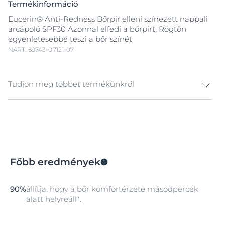
Termékinformáció
Eucerin® Anti-Redness Bőrpír elleni színezett nappali
arcápoló SPF30 Azonnal elfedi a bőrpírt, Rögtön
egyenletesebbé teszi a bőr színét
NART: 69743-07121-07
Tudjon meg többet termékünkről
Eucerin® Anti-Redness Bőrpír elleni színezett nappali
arcápoló SPF30.
Világoszöld fedőpigmenteket tartalmaz, amelyek
azonnal csökkentik a bőr kipirosodását. SPF30-as
Főbb eredmények
fényvédelemmel. Védi a bőrt az oxidatív stresszel
szemben.
Két hatóanyagot kombinál:
90%
állítja, hogy a bőr komfortérzete másodpercek
alatt helyreáll*.
A SymSitive hatékonyan szabályozza az
érzékenységet, és közvetlenül a hiperérzékenység
forrásánál fejti ki hatását, így azonnal megnyugtatja a