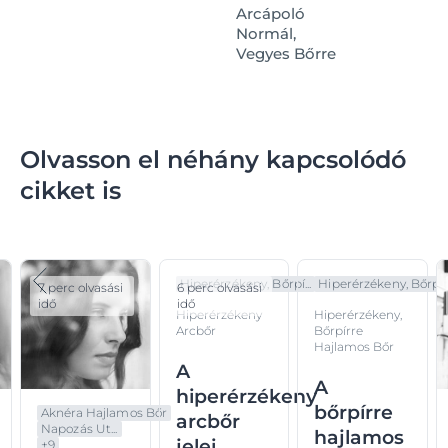
Arcápoló
Normál,
Vegyes Bőrre
Olvasson el néhány kapcsolódó
cikket is
Hiperérzékeny, Bőrpí...
Hiperérzékeny, Bőrpí..
7 perc olvasási
6 perc olvasási
idő
idő
Hiperérzékeny
Hiperérzékeny,
Arcbőr
Bőrpírre
Hajlamos Bőr
A
A
hiperérzékeny
bőrpírre
Aknéra Hajlamos Bőr
arcbőr
Napozás Ut...
hajlamos
jelei,
+
9