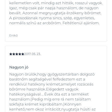
kellemetlen volt, mindig azt hitték, rosszul vagyok.
Igaz, még csak pár napja használom, de nagyon
bevált. Azonnal megnyugtatja érzékeny bőrömet.
A pirosodásnak nyoma sincs, szép, egyenletes,
normális színű az arcbőröm. Feltétlenül ajánlom.
Enikő
2017. 05. 23.
Nagyon jó
Nagyon örülök,hogy gyógyszertárban dolgozó
barátnőm segítségével felfedeztem ezt a
rendkívül hatékony krémet,amelyet rozáceás
bőrömre használok.Elégedett vagyok
hatékonyságával. , Évek óta ezt a terméket
használom.(Pedig míg erre rá nem találtam
sokfajta krémet kipróbáltam.)Könnyen
kenhető,nem okoz irritációt,nyugtatja hűsíti az