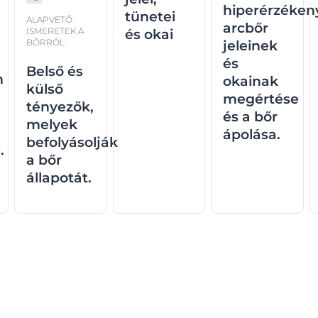
hiperérzéken
tünetei
ALAPVETŐ
arcbőr
ISMERETEK A
és okai
BŐRRŐL
jeleinek
és
Belső és
n
okainak
külső
megértése
tényezők,
és a bőr
melyek
ápolása.
befolyásolják
.
a bőr
állapotát.