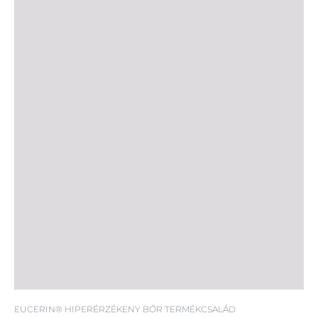
SPF FF30
EUCERIN® HIPERÉRZÉKENY BŐR TERMÉKCSALÁD