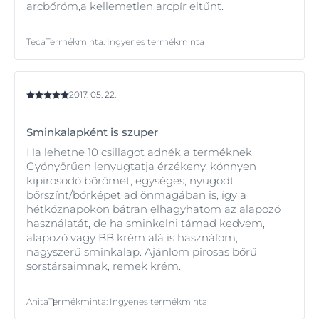
arcbőröm,a kellemetlen arcpír eltűnt.
Teca
Termékminta
:
Ingyenes termékminta
2017. 05. 22.
Sminkalapként is szuper
Ha lehetne 10 csillagot adnék a terméknek.
Gyönyörűen lenyugtatja érzékeny, könnyen
kipirosodó bőrömet, egységes, nyugodt
bőrszínt/bőrképet ad önmagában is, így a
hétköznapokon bátran elhagyhatom az alapozó
használatát, de ha sminkelni támad kedvem,
alapozó vagy BB krém alá is használom,
nagyszerű sminkalap. Ajánlom pirosas bőrű
sorstársaimnak, remek krém.
Anita
Termékminta
:
Ingyenes termékminta