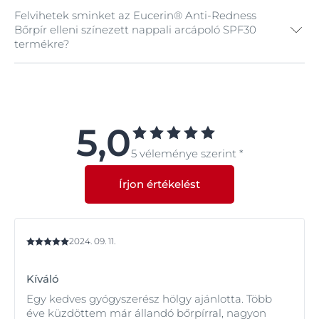
Felvihetek sminket az Eucerin® Anti-Redness
Igen, a termék színanyaga zöld, így bármilyen
Bőrpír elleni színezett nappali arcápoló SPF30
árnyalatú bőrön csökkenti a bőrpírt.
termékre?
Igen. Ez a termék kiváló sminkalap, de figyeljen rá,
hogy hipoallergén sminket használjon, amely nem
rontja bőrének állapotát.
5,0
5 véleménye szerint *
Írjon értékelést
2024. 09. 11.
Kíváló
Egy kedves gyógyszerész hölgy ajánlotta. Több
éve küzdöttem már állandó bőrpírral, nagyon