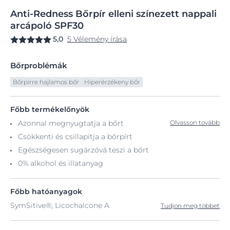
Anti-Redness
Bőrpír
elleni színezett nappali
arcápoló SPF30
5,0
5 Vélemény írása
Bőrproblémák
Bőrpírre hajlamos bőr
Hiperérzékeny bőr
Főbb termékelőnyök
Azonnal megnyugtatja a bőrt
Olvasson tovább
Csökkenti és csillapítja a bőrpírt
Egészségesen sugárzóvá teszi a bőrt
0% alkohol és illatanyag
Főbb hatóanyagok
SymSitive®, Licochalcone A
Tudjon meg többet