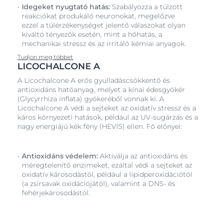
Idegeket nyugtató hatás:
Szabályozza a túlzott
reakciókat produkáló neuronokat, megelőzve
ezzel a túlérzékenységet jelentő válaszokat olyan
kiváltó tényezők esetén, mint a hőhatás, a
mechanikai stressz és az irritáló kémiai anyagok.
Tudjon meg többet
LICOCHALCONE A
A Licochalcone A erős gyulladáscsökkentő és
antioxidáns hatóanyag, melyet a kínai édesgyökér
(Glycyrrhiza inflata) gyökeréből vonnak ki. A
Licochalcone A védi a sejteket az oxidatív stressz és a
káros környezeti hatások, például az UV-sugárzás és a
nagy energiájú kék fény (HEVIS) ellen. Fő előnyei:
Antioxidáns védelem:
Aktiválja az antioxidáns és
méregtelenítő enzimeket, ezáltal védi a sejteket az
oxidatív károsodástól, például a lipidperoxidációtól
(a zsírsavak oxidációjától), valamint a DNS- és
fehérjekárosodástól.