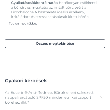
Gyulladáscsökkentő hatás:
Hatékonyan csökkenti
a bőrpírt és nyugtatja az irritált bőrt, ezért a
Licochalcone A használata ideális érzékeny,
irritálódott és stresszhatásoknak kitett bőrön.
Tudjon meg többet
Összes megtekintése
Gyakori kérdések
Az Eucerin® Anti-Redness Bőrpír elleni színezett
nappali arcápoló SPF30 minden etnikai csoport
bőréhez illik?