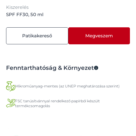
Kiszerelés
SPF FF30, 50 ml
Patikakereső
Megveszem
Fenntarthatóság & Környezet
Mikroműanyag-mentes (az UNEP meghatározása szerint)
FSC tanúsítvánnyal rendelkező papírból készült
termékcsomagolás