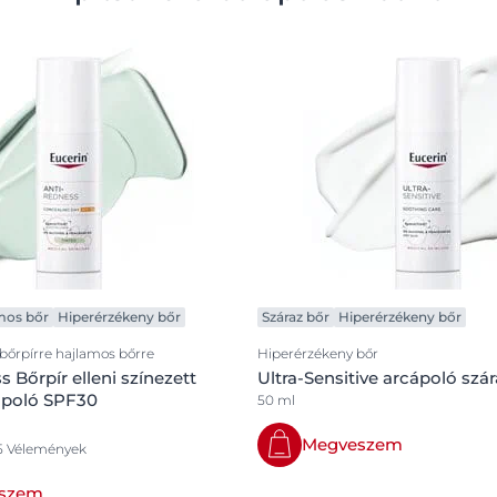
mos bőr
Hiperérzékeny bőr
Száraz bőr
Hiperérzékeny bőr
bőrpírre hajlamos bőrre
Hiperérzékeny bőr
 Bőrpír elleni színezett
Ultra-Sensitive arcápoló szá
ápoló SPF30
50 ml
Megveszem
5 Vélemények
szem