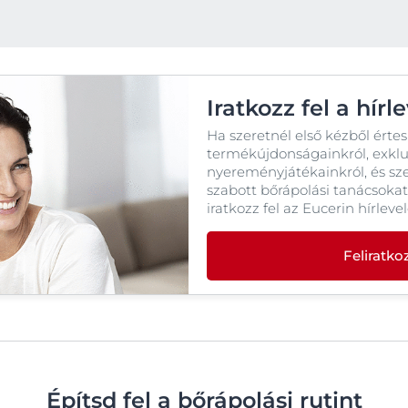
Our commitment
Száraz bőr
Hyaluron-Filler összes termék
Anti-Pigment
SOCIAL MISSION PR
SOS ajakápolás
#eucerinclusio
Hypersensitive Skin
Eucerin SOS Ajakbalzsam 10 ml
pH5
10 ml
Fedezd fel
Learn more
Iratkozz fel a hírl
4.9
95 Vélemények
Q10 Active
Ha szeretnél első kézből értes
Sun Protection
Megveszem
termékújdonságainkról, exkluz
nyereményjátékainkról, és sz
UreaRepair
szabott bőrápolási tanácsokat
iratkozz fel az Eucerin hírleve
Összes termék
Feliratk
Építsd fel a bőrápolási rutint