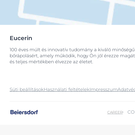
Eucerin
100 éves múlt és innovatív tudomány a kiváló minőségű
bőrápolásért, amely működik, hogy Ön jól érezze magát
és teljes mértékben élvezze az életet.
Süti beállítások
Használati feltételek
Impresszum
Adatvé
CO
CAREER