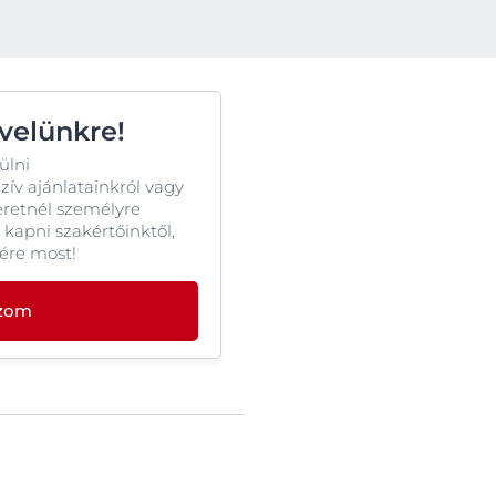
OGRAM
n
evelünkre!
ülni
ív ajánlatainkról vagy
eretnél személyre
 kapni szakértőinktől,
lére most!
ozom