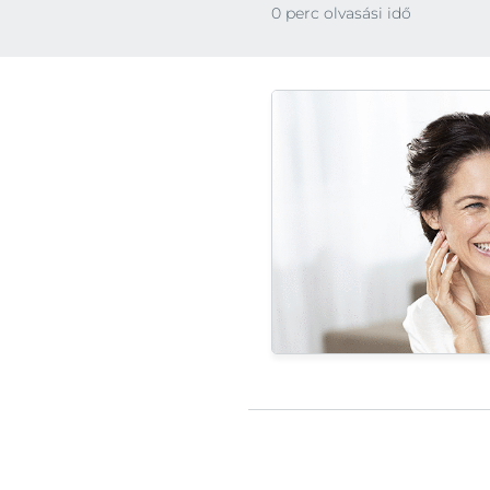
0 perc olvasási idő
Fejbőr- és hajproblémák
Érzékeny bőr
Érzékeny bőr
Fényvédelem
Fényvédelem
Izzadás
Izzadás