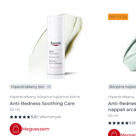
SPF FF30
Hiperérzékeny bőr
+1
Bőrpírre hajla
Hiperérzékeny, bőrpírre hajlamos bőrre
Hiperérzékeny, 
Anti-Redness Soothing Care
Anti-Redness
nappali arc
50 ml
50 ml
5.0
3 Vélemények
5.0
Megveszem
Megve