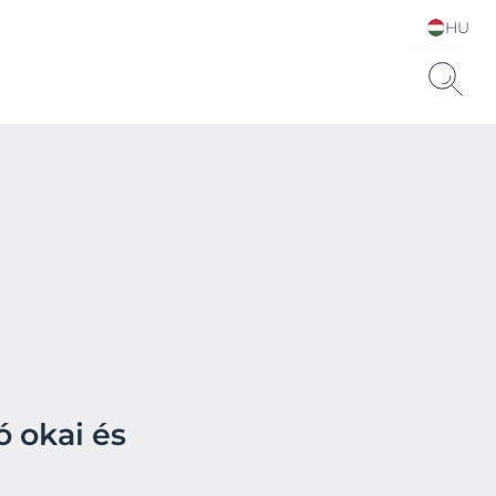
HU
Choose your Language &
Country
ó okai és