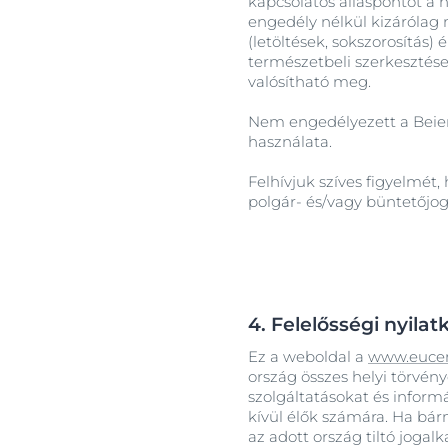
kapcsolatos álláspontot a h
engedély nélkül kizárólag
(letöltések, sokszorosítás
természetbeli szerkesztése
valósítható meg.
Nem engedélyezett a Beiers
használata.
Felhívjuk szíves figyelmét,
polgár- és/vagy büntetőj
4. Felelősségi nyilat
Ez a weboldal a
www.eucer
ország összes helyi törvén
szolgáltatásokat és inform
kívül élők számára. Ha bár
az adott ország tiltó joga