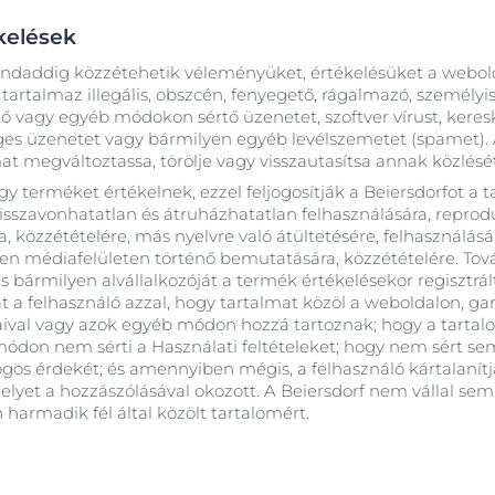
kelések
mindaddig közzétehetik véleményüket, értékelésüket a webol
artalmaz illegális, obszcén, fenyegető, rágalmazó, személyi
tő vagy egyéb módokon sértő üzenetet, szoftver vírust, keres
eges üzenetet vagy bármilyen egyéb levélszemetet (spamet). A
mat megváltoztassa, törölje vagy visszautasítsa annak közlését
gy terméket értékelnek, ezzel feljogosítják a Beiersdorfot a 
 visszavonhatatlan és átruházhatatlan felhasználására, repro
, közzétételére, más nyelvre való átültetésére, felhasználásár
yen médiafelületen történő bemutatására, közzétételére. Tov
 és bármilyen alvállalkozóját a termék értékelésekor regisztrá
t a felhasználó azzal, hogy tartalmat közöl a weboldalon, ga
ogaival vagy azok egyéb módon hozzá tartoznak; hogy a tartal
ódon nem sérti a Használati feltételeket; hogy nem sért s
 jogos érdekét; és amennyiben mégis, a felhasználó kártalanít
elyet a hozzászólásával okozott. A Beiersdorf nem vállal sem
harmadik fél által közölt tartalomért.