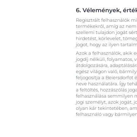
6. Vélemények, érté
Regisztrált felhasználók 
termékekről, amíg az nem t
szellemi tulajdon jogát sér
hirdetést, körlevelet, töm
jogot, hogy az ilyen tartal
Azok a felhasználók, akik e
jogdíj nélküli, folyamatos,
átdolgozására, adaptálására
egész világon való, bármil
feljogosítja a Beiersdorfot
neve használatára. Így tehá
a feltöltés, hozzászólás j
felhasználása semmilyen m
jogi személyt, azok jogát,
olyan kár tekintetében, am
felhasználó vagy bármilyen 