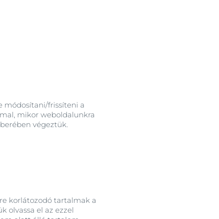
 módosítani/frissíteni a
ommal, mikor weboldalunkra
któberében végeztük.
re korlátozodó tartalmak a
 olvassa el az ezzel