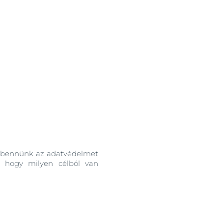
OGRAM
n
ni bennünk az adatvédelmet
l, hogy milyen célból van