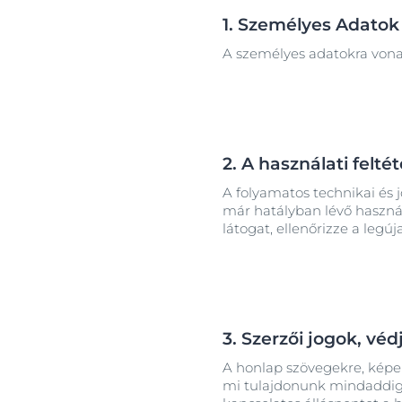
1. Személyes Adatok
A személyes adatokra vona
2. A használati felt
A folyamatos technikai és j
már hatályban lévő használ
látogat, ellenőrizze a legú
3. Szerzői jogok, vé
A honlap szövegekre, képek
mi tulajdonunk mindaddig, 