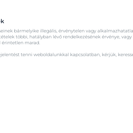
ek
seinek bármelyike illegális, érvénytelen vagy alkalmazhatat
tételek többi, hatályban lévő rendelkezésének érvénye, vag
 érintetlen marad.
ejelentést tenni weboldalunkkal kapcsolatban, kérjük, keress