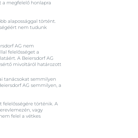
ét a megfelelő honlapra
obb alapossággal történt.
nőségéért nem tudunk
iersdorf AG nem
al felelősséget a
atáért. A Beiersdorf AG
sértő mivoltáról határozott
kmai tanácsokat semmilyen
 Beiersdorf AG semmilyen, a
 felelősségére történik. A
 merevlemezén, vagy
nem felel a vétkes