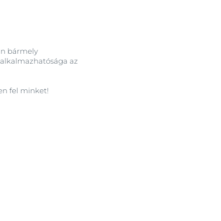
lan bármely
y alkalmazhatósága az
en fel minket!