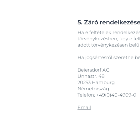
5. Záró rendelkezés
Ha e feltételek rendelkezé
törvénykezésben, úgy e fel
adott törvénykezésen belül
Ha jogsértésről szeretne b
Beiersdorf AG
Unnastr. 48
20253 Hamburg
Németország
Telefon: +49(0)40-4909-0
Email