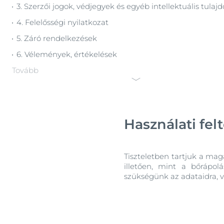
3. Szerzői jogok, védjegyek és egyéb intellektuális tulaj
Fejbőr- és hajproblémák
Érzékeny bőr
4. Felelősségi nyilatkozat
Érzékeny bőr
Fényvédelem
5. Záró rendelkezések
Fényvédelem
Izzadás
6. Vélemények, értékelések
Izzadás
Tovább
Használati fel
Tiszteletben tartjuk a ma
illetően, mint a bőrápol
szükségünk az adataidra, v