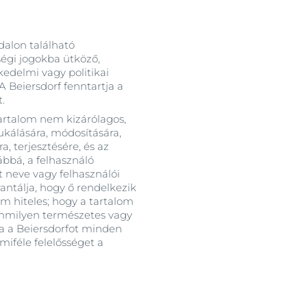
dalon található
ségi jogokba ütköző,
kedelmi vagy politikai
 Beiersdorf fenntartja a
.
tartalom nem kizárólagos,
dukálására, módosítására,
a, terjesztésére, és az
ábbá, a felhasználó
lt neve vagy felhasználói
rantálja, hogy ő rendelkezik
om hiteles; hogy a tartalom
emmilyen természetes vagy
ja a Beiersdorfot minden
miféle felelősséget a