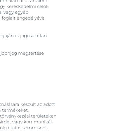
lem alatt álló tartalom
agy kereskedelmi célok
sa, vagy egyéb
 foglalt engedélyével
ogójának jogosulatlan
ulajdonjog megsértése
ználására készült az adott
a termékeket,
 törvénykezési területeken
l hirdet vagy kommunikál,
szolgáltatás semmisnek