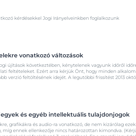
tkozó kérdésekkel Jogi Irányelveinkben foglalkozunk
ételekre vonatkozó változások
ogi újítások következtében, kénytelenek vagyunk időről időre
ati feltételeket. Ezért arra kérjük Önt, hogy minden alkal
jabb verzió feltöltésének idejét. A legutóbbi frissítést 2013 o
djegyek és egyéb intellektuális tulajdonjogok
re, grafikákra és audio-ra vonatkozó, de nem kizárólag ezek
míg ennek ellenkezője nincs határozottan kimondva. (Kérjük