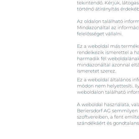
tekintendő. Kérjük, látogas
történő átirányítás érdeké
Az oldalon található infor
Mindazonáltal az informáci
felelősséget vállalni.
Ez a weboldal más terméksz
rendelkezik ismerettel a h
harmadik fél weboldalának 
mindazonáltal azonnal eltá
ismeretet szerez.
Ez a weboldal általános in
módon nem helyettesíti. Il
weboldalon található inform
A weboldal használata, vala
Beriersdorf AG semmilyen f
szoftvereiben, a fent említ
szándékáért és gondtalans