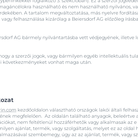
yperlinkekkel foglalkozó 3. szekcióban). Ez a szerzői jogvéde
 magáncélokra használható és nem használható nyilvános, v
) érdekében. A tartalom megváltoztatása, más nyelvre fordítá
 vagy felhasználása kizárólag a Beiersdorf AG előzőleg írásba
dorf AG bármely nyilvántartásba vett védjegyének, illetve l
 hogy a szerzői jogok, vagy bármilyen egyéb intellektuális t
ogi következményeket vonhat maga után.
kozat
in.com
kezdőoldalon választható országok lakói általi felhas
yének megfelelően. Az oldalán található anyagok, beleértve 
ációkat, nem feltétlenül hozzáférhetők vagy alkalmasak az e
milyen ajánlat, termék, vagy szolgáltatás, melyet ez az olda
lkalmazásával szembemegy, úgy az az ajánlat, termék, vagy 