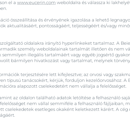
son el a
www.eucerin.com
weboldalra és válassza ki lakhely
ben.
máció összeállítása és érvényének igazolása a lehető legnagy
ók aktualitásáért, pontosságáért, teljességéért és/vagy mi
olgáltató oldalakra irányító hyperlinkeket tartalmaz. A Be
armadik személy weboldalainak tartalmát illetően és nem váll
semmilyen illegális tartalmáért vagy egyéb jogsértő gyakorl
volít bármilyen hivatkozást vagy tartalmat, melynek törvény
formációk terjesztésére lett kifejlesztve; az orvosi vagy sza
yen típusú tanácsokért, kérjük, forduljon kezelőorvosához. A
ációra alapozott cselekedetért nem vállalja a felelősséget.
mint az oldalon található adatok letöltése a felhasználó saját
elelősséget nem vállal semmiféle a felhasználó fájljaiban,
ett cselekedetek esetleges okaként keletkezett kárért. A cég 
ágáért.