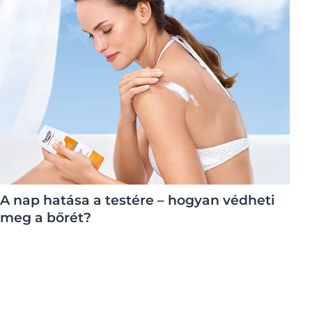
Bőrállapotok
OGRAM
Ajkak
n
Aknéra hajlamos bőr
Atópiás dermatitisz
Érzékeny bőr
Fejbőr és hajproblémák
Fényvédelem
Hiperérzékeny, bőrpírre hajlamos bőr
Hiperpigmentáció
A nap hatása a testére – hogyan védheti
Idősödő bőr
meg a bőrét?
Izzadság
Napozás utáni bőrápolás
Száraz bőr