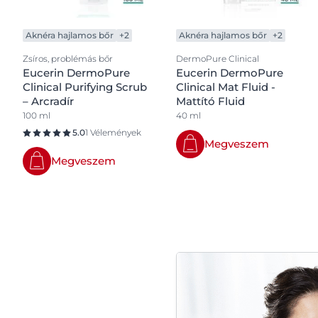
Aknéra hajlamos bőr
+2
Aknéra hajlamos bőr
+2
Zsíros, problémás bőr
DermoPure Clinical
Eucerin DermoPure
Eucerin DermoPure
Clinical Purifying Scrub
Clinical Mat Fluid -
– Arcradír
Mattító Fluid
100 ml
40 ml
5.0
1 Vélemények
Megveszem
Megveszem