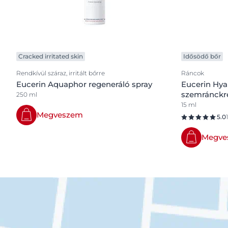
Cracked irritated skin
Idősödő bőr
Rendkívül száraz, irritált bőrre
Ráncok
Eucerin Aquaphor regeneráló spray
Eucerin Hyal
szemránck
250 ml
15 ml
Megveszem
5.0
Megve