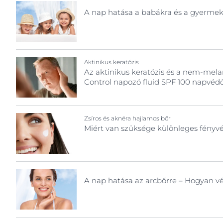
Testfelület
A nap hatása a babákra és a gyerme
Fejbőr- és hajproblémák
Érzékeny bőr
Arc
Érzékeny bőr
Fényvédelem
Fejbőr és haj
Fényvédelem
Izzadás
Test
Aktinikus keratózis
Izzadás
Az aktinikus keratózis és a nem-mel
Control napozó fluid SPF 100 napvéd
Zsíros és aknéra hajlamos bőr
Miért van szüksége különleges fényv
A nap hatása az arcbőrre – Hogyan v