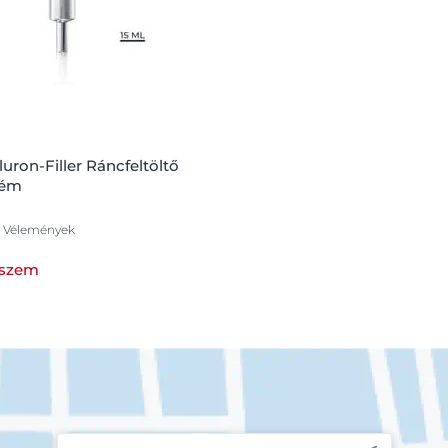
uron-Filler Ráncfeltöltő
rém
1 Vélemények
szem