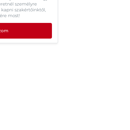
eretnél személyre
 kapni szakértőinktől,
lére most!
ozom