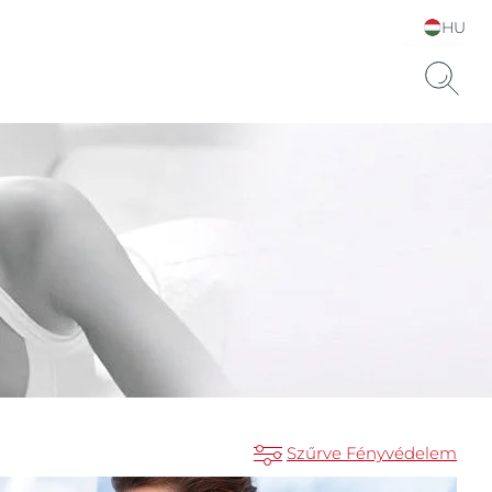
HU
Choose your Language &
Country
Szűrve Fényvédelem