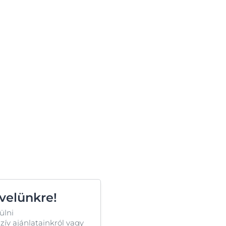
evelünkre!
ülni
ív ajánlatainkról vagy