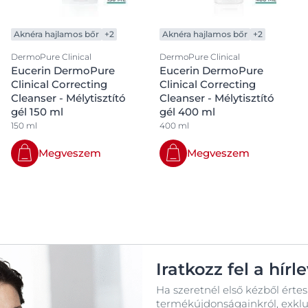
Aknéra hajlamos bőr
+2
Aknéra hajlamos bőr
+2
DermoPure Clinical
DermoPure Clinical
Eucerin DermoPure
Eucerin DermoPure
Clinical Correcting
Clinical Correcting
Cleanser - Mélytisztító
Cleanser - Mélytisztító
gél 150 ml
gél 400 ml
150 ml
400 ml
Megveszem
Megveszem
Iratkozz fel a hírl
Ha szeretnél első kézből értes
termékújdonságainkról, exkluz