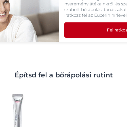
nyereményjátékainkról, és sz
szabott bőrápolási tanácsokat
iratkozz fel az Eucerin hírleve
Feliratk
Építsd fel a bőrápolási rutint