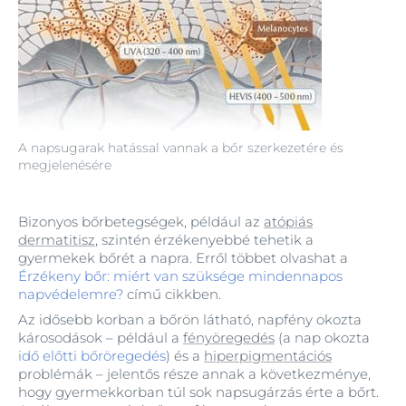
A napsugarak hatással vannak a bőr szerkezetére és
megjelenésére
Bizonyos bőrbetegségek, például az
atópiás
dermatitisz
, szintén érzékenyebbé tehetik a
gyermekek bőrét a napra. Erről többet olvashat a
Érzékeny bőr: miért van szüksége mindennapos
napvédelemre?
című cikkben.
Az idősebb korban a bőrön látható, napfény okozta
károsodások – például a
fényöregedés
(a nap okozta
idő előtti bőröregedés
) és a
hiperpigmentációs
problémák – jelentős része annak a következménye,
hogy gyermekkorban túl sok napsugárzás érte a bőrt.