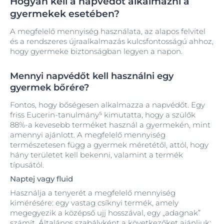
Hogyan kell a napvédőt alkalmazni a
gyermekek esetében?
A megfelelő mennyiség használata, az alapos felvitel
és a rendszeres újraalkalmazás kulcsfontosságú ahhoz,
hogy gyermeke biztonságban legyen a napon.
Mennyi napvédőt kell használni egy
gyermek bőrére?
Fontos, hogy bőségesen alkalmazza a napvédőt. Egy
friss Eucerin-tanulmány⁵ kimutatta, hogy a szülők
88%-a kevesebb terméket használ a gyermekén, mint
amennyi ajánlott. A megfelelő mennyiség
természetesen függ a gyermek méretétől, attól, hogy
hány területet kell bekenni, valamint a termék
típusától.
Naptej vagy fluid
Használja a tenyerét a megfelelő mennyiség
kimérésére: egy vastag csíknyi termék, amely
megegyezik a középső ujj hosszával, egy „adagnak”
számít. Általános szabályként a következőket ajánljuk: