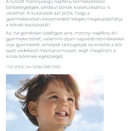
A túlzott mennyiségű napfény természetesen
bőrbetegségek, például bőrrák kialakulásához is
vezethet. A kutatások azt jelzik, hogy a
gyermekkorban elszenvedett leégés megduplázhatja
a bőrrák kockázatát¹.
Az, ha gondosan odafigyel arra, mennyi napfény éri
gyermeke bőrét, valamint olyan napvédő termékekkel
óvja gyermekét, amelyek támogatják és erősítik a bőr
saját védekező mechanizmusait, segít megőrizni a
kicsik bőrének egészségét.
1
JID 2003, Jun 120(6):1087-1093