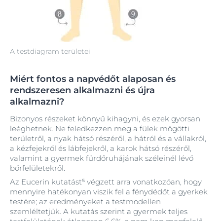
A testdiagram területei
Miért fontos a napvédőt alaposan és
rendszeresen alkalmazni és újra
alkalmazni?
Bizonyos részeket könnyű kihagyni, és ezek gyorsan
leéghetnek. Ne feledkezzen meg a fülek mögötti
területről, a nyak hátsó részéről, a hátról és a vállakról,
a kézfejekről és lábfejekről, a karok hátsó részéről,
valamint a gyermek fürdőruhájának széleinél lévő
bőrfelületekről.
Az Eucerin kutatást⁵ végzett arra vonatkozóan, hogy
mennyire hatékonyan viszik fel a fénydédőt a gyerkek
testére; az eredményeket a testmodellen
szemléltetjük. A kutatás szerint a gyermek teljes