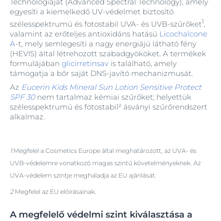
Technológiáját (Advanced Spectral Technology), amely
egyesíti a kiemelkedő UV-védelmet biztosító
1
szélesspektrumú és fotostabil UVA- és UVB-szűrőket
,
valamint az erőteljes antioxidáns hatású
Licochalcone
A
-t, mely semlegesíti a nagy energiájú látható fény
(HEVIS) által létrehozott szabadgyököket. A termékek
formulájában
glicirretinsav
is található, amely
támogatja a bőr saját DNS-javító mechanizmusát.
Az
Eucerin Kids Mineral Sun Lotion Sensitive Protect
SPF 30
nem tartalmaz kémiai szűrőket; helyettük
szélesspektrumú és fotostabil² ásványi szűrőrendszert
alkalmaz.
1
Megfelel a Cosmetics Europe által meghatározott, az UVA- és
UVB-védelemre vonatkozó magas szintű követelményeknek. Az
UVA-védelem szintje meghaladja az EU ajánlását.
2
Megfelel az EU előírásainak
.
A megfelelő védelmi szint kiválasztása a