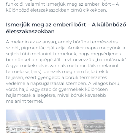
funkciói
, valamint
Ismerjük meg az emberi bőrt – A
különböző életszakaszokban
című cikkekben.
Ismerjük meg az emberi bőrt – A különböző
életszakaszokban
A melanin az az anyag, amely bőrünk természetes
színét, pigmentációját adja. Amikor napra megyünk, a
sejtek több melanint termelnek, hogy megvédjenek
bennünket a napégéstől – ezt nevezzük „barnulásnak”.
A gyermekeknek is vannak melanocitáik (melanint
termelő sejtjeik), de ezek még nem fejlődtek ki
teljesen, ezért gyengébb a bőrük természetes
védelme a napsugárzással szemben. A világos bőrű,
vörös hajú vagy szeplős gyermekek különösen
hajlamosak a leégésre, mivel bőrük kevesebb
melanint termel.