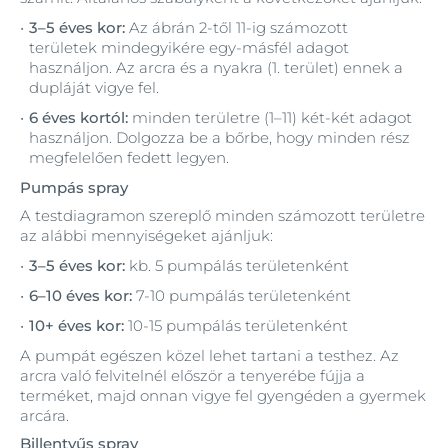
3–5 éves kor:
Az ábrán 2-től 11-ig számozott
területek mindegyikére egy-másfél adagot
használjon. Az arcra és a nyakra (1. terület) ennek a
dupláját vigye fel.
6 éves kortól:
minden területre (1–11) két-két adagot
használjon. Dolgozza be a bőrbe, hogy minden rész
megfelelően fedett legyen.
Pumpás spray
A testdiagramon szereplő minden számozott területre
az alábbi mennyiségeket ajánljuk:
3–5 éves kor:
kb. 5 pumpálás területenként
6–10 éves kor:
7-10 pumpálás területenként
10+ éves kor:
10-15 pumpálás területenként
A pumpát egészen közel lehet tartani a testhez. Az
arcra való felvitelnél először a tenyerébe fújja a
terméket, majd onnan vigye fel gyengéden a gyermek
arcára.
Billentyűs spray