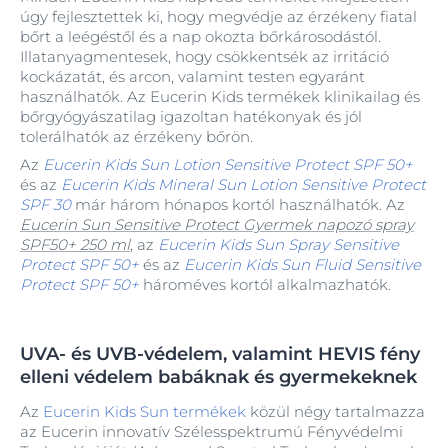
úgy fejlesztettek ki, hogy megvédje az érzékeny fiatal
bőrt a leégéstől és a nap okozta bőrkárosodástól.
Illatanyagmentesek, hogy csökkentsék az irritáció
kockázatát, és arcon, valamint testen egyaránt
használhatók. Az Eucerin Kids termékek klinikailag és
bőrgyógyászatilag igazoltan hatékonyak és jól
tolerálhatók az érzékeny bőrön.
Az
Eucerin Kids Sun Lotion Sensitive Protect SPF 50+
és az
Eucerin Kids Mineral Sun Lotion Sensitive Protect
SPF 30
már három hónapos kortól használhatók. Az
Eucerin Sun Sensitive Protect Gyermek napozó spray
SPF50+ 250 ml
, az
Eucerin Kids Sun Spray Sensitive
Protect SPF 50+
és az
Eucerin Kids Sun Fluid Sensitive
Protect SPF 50+
hároméves kortól alkalmazhatók.
UVA- és UVB-védelem, valamint HEVIS fény
elleni védelem babáknak és gyermekeknek
Az
Eucerin Kids Sun termékek
közül négy tartalmazza
az Eucerin innovatív Szélesspektrumú Fényvédelmi