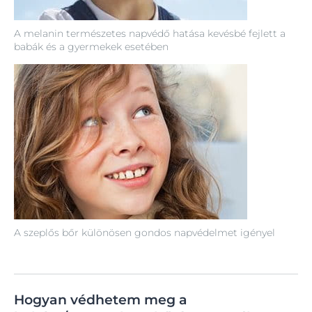
A melanin természetes napvédő hatása kevésbé fejlett a
babák és a gyermekek esetében
A szeplős bőr különösen gondos napvédelmet igényel
Hogyan védhetem meg a