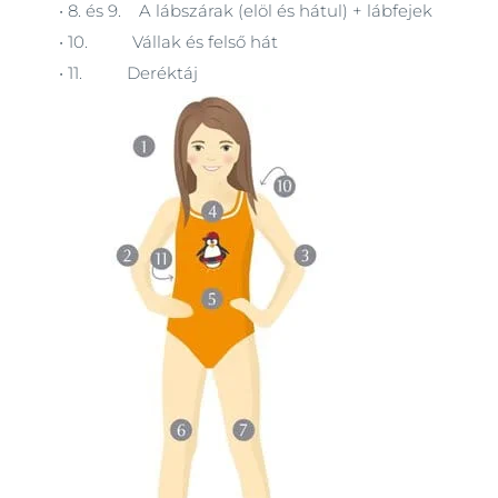
• 8. és 9.
A lábszárak (elöl és hátul) + lábfejek
• 10.
Vállak és felső hát
• 11.
Deréktáj