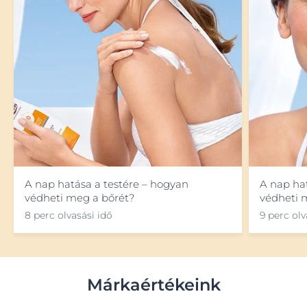
A nap hatása a testére – hogyan
A nap ha
védheti meg a bőrét?
védheti 
8 perc olvasási idő
9 perc olv
Márkaértékeink