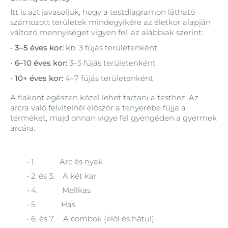
Itt is azt javasoljuk, hogy a testdiagramon látható
számozott területek mindegyikére az életkor alapján
változó mennyiséget vigyen fel, az alábbiak szerint:
3–5 éves kor:
kb. 3 fújás területenként
6–10 éves kor:
3–5 fújás területenként
10+ éves kor:
4–7 fújás területenként
A flakont egészen közel lehet tartani a testhez. Az
arcra való felvitelnél először a tenyerébe fújja a
terméket, majd onnan vigye fel gyengéden a gyermek
arcára.
• 1.
Arc és nyak
• 2. és 3.
A két kar
• 4.
Mellkas
• 5.
Has
• 6. és 7.
A combok (elöl és hátul)