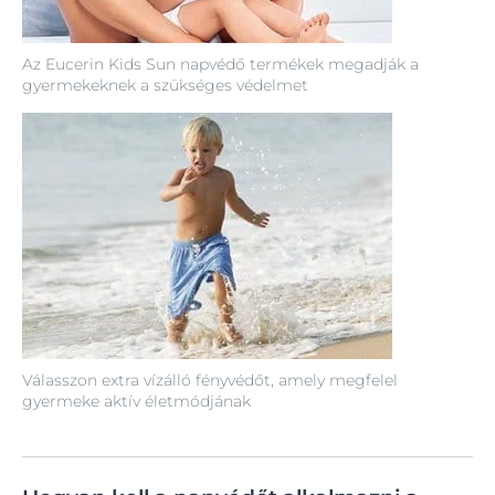
Az Eucerin Kids Sun napvédő termékek megadják a
gyermekeknek a szükséges védelmet
Válasszon extra vízálló fényvédőt, amely megfelel
gyermeke aktív életmódjának