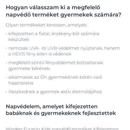
Hogyan válasszam ki a megfelelő
napvédő terméket gyermekek számára?
Olyan termékeket keressen, amelyek:
kifejezetten a fiatal, érzékeny bőr számára
készültek
nemcsak
UVA- és UVB
-védelmet nyújtanak, hanem
a
HEVIS fény
ellen is védenek
megfelelő szintű fényvédelmet biztosítanak
gyermeke bőrének
alkalmasak az Ön gyermekének bőrén való
használatra
illeszkednek a gyermek aktív életmódjához
Napvédelem, amelyet kifejezetten
babáknak és gyermekeknek fejlesztettek
Minden Eucerin Kids napvédő terméket kifejezetten