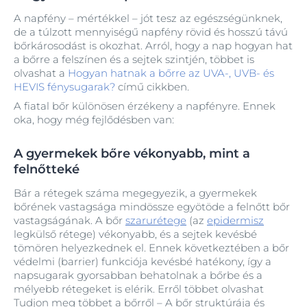
A napfény – mértékkel – jót tesz az egészségünknek,
de a túlzott mennyiségű napfény rövid és hosszú távú
bőrkárosodást is okozhat. Arról, hogy a nap hogyan hat
a bőrre a felszínen és a sejtek szintjén, többet is
olvashat a
Hogyan hatnak a bőrre az UVA-, UVB- és
HEVIS fénysugarak?
című cikkben.
A fiatal bőr különösen érzékeny a napfényre. Ennek
oka, hogy még fejlődésben van:
A gyermekek bőre vékonyabb, mint a
felnőtteké
Bár a rétegek száma megegyezik, a gyermekek
bőrének vastagsága mindössze egyötöde a felnőtt bőr
vastagságának. A bőr
szarurétege
(az
epidermisz
legkülső rétege) vékonyabb, és a sejtek kevésbé
tömören helyezkednek el. Ennek következtében a bőr
védelmi (barrier) funkciója kevésbé hatékony, így a
napsugarak gyorsabban behatolnak a bőrbe és a
mélyebb rétegeket is elérik. Erről többet olvashat
Tudjon meg többet a bőrről – A bőr struktúrája és