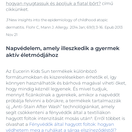
hogyan nyugtassuk és ápoljuk a fiatal bőrt?
című
cikkünket.
3
New insights into the epidemiology of childhood atopic
dermatitis. Flohr C, Mann J. Allergy. 2014 Jan; 69(1):3-16. Epub 2013
Nov 21
Napvédelem, amely illeszkedik a gyermek
aktív életmódjához
Az Eucerin Kids Sun termékek különböző
formátumokban és kiszerelésekben érhetők el, így
könnyen használhatók és bárhová magával viheti őket,
hogy mindig kéznél legyenek. És mivel tudjuk,
mennyit ficánkolnak a gyerekek, amikor a napvédőt
próbálja felvinni a bőrükre, a termékek tartalmazzák
új „Anti-Stain After Wash” technológiánkat, amely
segít csökkenteni a fényvédők által a textíliákon
hagyott foltok intenzitását mosás után⁴. Erről többet is
olvashat a
Fényvédők által hagyott foltok: hogyan
védhetem meg a ruhákat a sárga elszíneződéstől?