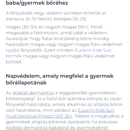
baba/gyermek bőréhez
A fényvédők négy védelmi szintben érhetők el:
alacsony (6–10 faktor), közepes (15–25),
magas (30–50) és nagyon magas (50+). Minél
magasabb a faktorszám, annál jobb a védelem.
Javasoljuk, hogy fiatal és érzékeny bőrre mindig
használjon magas vagy nagyon magas fokú védelmet
nyújtó fényvédőt. Ezért minden
Eucerin Kids Sun
termék
magas vagy nagyon magas fokú védelmet
biztosít.
Napvédelem, amely megfelel a gyermek
bőrállapotának
Az
atópiás dermatitisz
a leggyakoribb gyermekkori
bőrbetegség³, és a fiatal bőr számára előnyös az olyan
fényvédő használata, amely alkalmas az atópiás bőrön
való használatra, mint például az
Eucerin Kids Sun
Fluid Sensitive Protect SPF 50+
. Többet is megtudhat a
gyermekek atópiás bőrének ápolásáról, ha elolvassa
Atópiás dermatitisz babáknál és gyermekeknél: