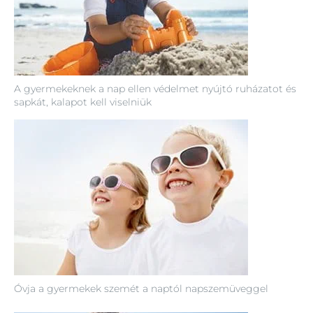
A gyermekeknek a nap ellen védelmet nyújtó ruházatot és
sapkát, kalapot kell viselniük
Óvja a gyermekek szemét a naptól napszemüveggel