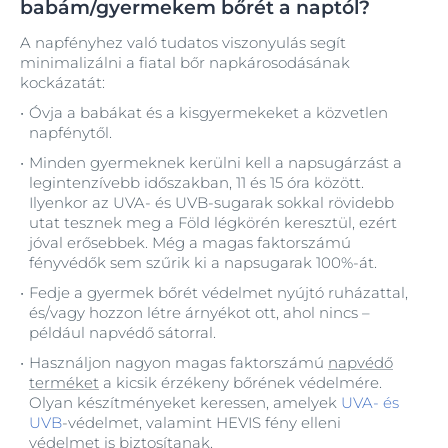
babám/gyermekem bőrét a naptól?
A napfényhez való tudatos viszonyulás segít
minimalizálni a fiatal bőr napkárosodásának
kockázatát:
Óvja a babákat és a kisgyermekeket a közvetlen
napfénytől.
Minden gyermeknek kerülni kell a napsugárzást a
legintenzívebb időszakban, 11 és 15 óra között.
Ilyenkor az UVA- és UVB-sugarak sokkal rövidebb
utat tesznek meg a Föld légkörén keresztül, ezért
jóval erősebbek. Még a magas faktorszámú
fényvédők sem szűrik ki a napsugarak 100%-át.
Fedje a gyermek bőrét védelmet nyújtó ruházattal,
és/vagy hozzon létre árnyékot ott, ahol nincs –
például napvédő sátorral.
Használjon nagyon magas faktorszámú
napvédő
terméket
a kicsik érzékeny bőrének védelmére.
Olyan készítményeket keressen, amelyek
UVA- és
UVB
-védelmet, valamint HEVIS fény elleni
védelmet is biztosítanak.