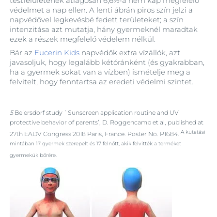
testfelületének átlagosan 6,6%-a nem kap megfelelő
védelmet a nap ellen. A lenti ábrán piros szín jelzi a
napvédővel legkevésbé fedett területeket; a szín
intenzitása azt mutatja, hány gyermeknél maradtak
ezek a részek megfelelő védelem nélkül.
Bár az
Eucerin Kids
napvédők extra vízállók, azt
javasoljuk, hogy legalább kétóránként (és gyakrabban,
ha a gyermek sokat van a vízben) ismételje meg a
felvitelt, hogy fenntartsa az eredeti védelmi szintet.
5
Beiersdorf study `Sunscreen application routine and UV
protective behavior of parents’, D. Roggencamp et al, published at
A kutatási
27th EADV Congress 2018 Paris, France. Poster No. P1684.
mintában 17 gyermek szerepelt és 17 felnőtt, akik felvitték a terméket
gyermekük bőrére.