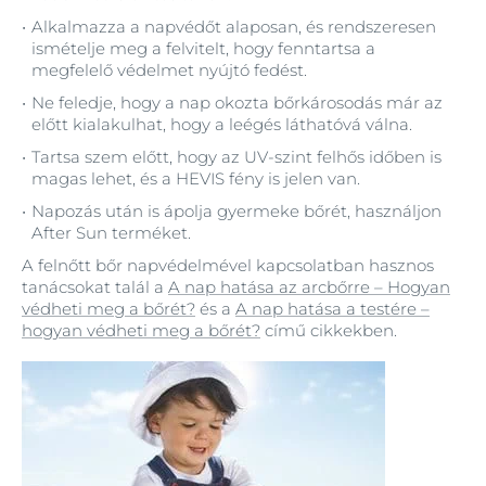
Alkalmazza a napvédőt alaposan, és rendszeresen
ismételje meg a felvitelt, hogy fenntartsa a
megfelelő védelmet nyújtó fedést.
Ne feledje, hogy a nap okozta bőrkárosodás már az
előtt kialakulhat, hogy a leégés láthatóvá válna.
Tartsa szem előtt, hogy az UV-szint felhős időben is
magas lehet, és a HEVIS fény is jelen van.
Napozás után is ápolja gyermeke bőrét, használjon
After Sun terméket.
A felnőtt bőr napvédelmével kapcsolatban hasznos
tanácsokat talál a
A nap hatása az arcbőrre – Hogyan
védheti meg a bőrét?
és a
A nap hatása a testére –
hogyan védheti meg a bőrét?
című cikkekben.