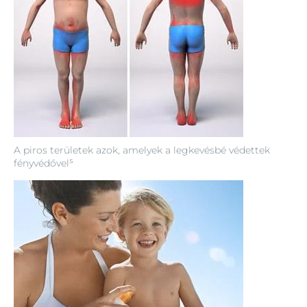
A piros területek azok, amelyek a legkevésbé védettek
fényvédővel⁵