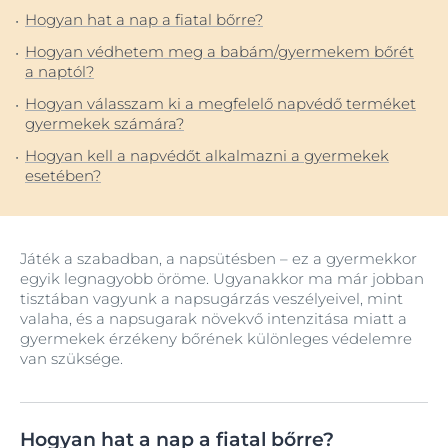
Hogyan hat a nap a fiatal bőrre?
Hogyan védhetem meg a babám/gyermekem bőrét
a naptól?
Hogyan válasszam ki a megfelelő napvédő terméket
gyermekek számára?
Hogyan kell a napvédőt alkalmazni a gyermekek
esetében?
Játék a szabadban, a napsütésben – ez a gyermekkor
egyik legnagyobb öröme. Ugyanakkor ma már jobban
tisztában vagyunk a napsugárzás veszélyeivel, mint
valaha, és a napsugarak növekvő intenzitása miatt a
gyermekek érzékeny bőrének különleges védelemre
van szüksége.
Hogyan hat a nap a fiatal bőrre?