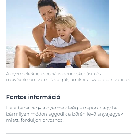
A gyermekeknek speciális gondoskodásra és
napvédelemre van szükségük, amikor a szabadban vannak
Fontos információ
Ha a baba vagy a gyermek leég a napon, vagy ha
bármilyen módon aggódik a bőrén lévő anyajegyek
miatt, forduljon orvoshoz.