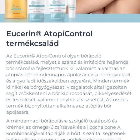
Eucerin® AtopiControl
termékcsalád
Az Eucerin® AtopiControl olyan bőrápoló
termékcsalád, melyet a száraz és irritációra hajlamos
bőr számára fejlesztettünk ki, valamint alkalmas az
atópiás bőr mindennapos ápolására is a nem gyulladt
és a gyulladt időszakokban egyaránt. Minden termék
klinikai és bőrgyógyászati vizsgálatok által igazoltan
segít csökkenteni a bőr kipirosodását, pikkelyesedését
és feszülését, valamint enyhíti a viszketést. Az összes
termék bizonyítottan alkalmas az atópiás bőr
ápolására.
A mindennapi bőrápolásra szolgáló testápoló és
krémek az omega-6 zsírsavak és a
licochalcone A
kombinációjával táplálják a bőrt, s ezáltal segítenek
helyreállítani természetes védekezőképességét és