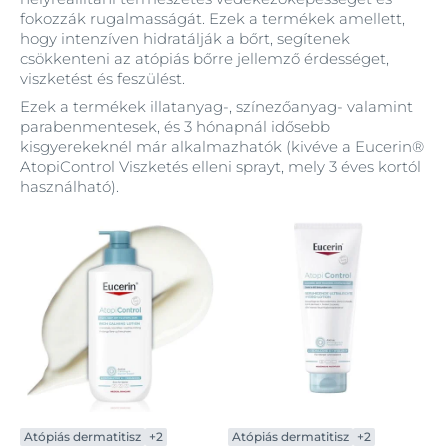
fokozzák rugalmasságát. Ezek a termékek amellett,
hogy intenzíven hidratálják a bőrt, segítenek
csökkenteni az atópiás bőrre jellemző érdességet,
viszketést és feszülést.
Ezek a termékek illatanyag-, színezőanyag- valamint
parabenmentesek, és 3 hónapnál idősebb
kisgyerekeknél már alkalmazhatók (kivéve a Eucerin®
AtopiControl Viszketés elleni sprayt, mely 3 éves kortól
használható).
Atópiás dermatitisz
+2
Atópiás dermatitisz
+2