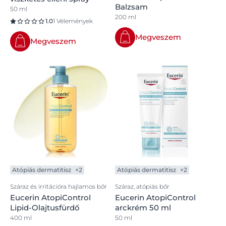
Balzsam
50 ml
200 ml
1.0
1 Vélemények
Megveszem
Megveszem
Atópiás dermatitisz
+2
Atópiás dermatitisz
+2
Száraz és irritációra hajlamos bőr
Száraz, atópiás bőr
Eucerin AtopiControl
Eucerin AtopiControl
Lipid-Olajtusfürdő
arckrém 50 ml
400 ml
50 ml