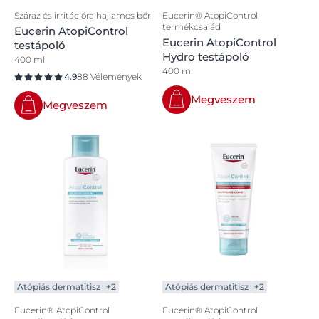
Száraz és irritációra hajlamos bőr
Eucerin® AtopiControl
termékcsalád
Eucerin AtopiControl
Eucerin AtopiControl
testápoló
Hydro testápoló
400 ml
400 ml
4.9
88 Vélemények
Megveszem
Megveszem
Atópiás dermatitisz
+2
Atópiás dermatitisz
+2
Eucerin® AtopiControl
Eucerin® AtopiControl