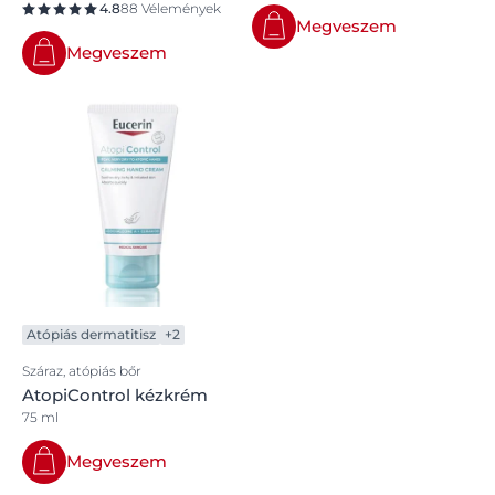
4.8
88 Vélemények
Megveszem
Megveszem
Atópiás dermatitisz
+2
Száraz, atópiás bőr
AtopiControl kézkrém
75 ml
Megveszem