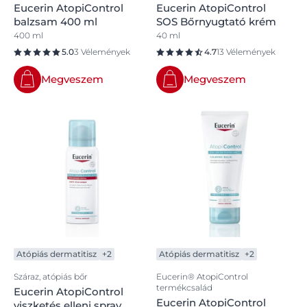
Eucerin AtopiControl
Eucerin AtopiControl
balzsam 400 ml
SOS Bőrnyugtató krém
400 ml
40 ml
5.0
3 Vélemények
4.7
13 Vélemények
Megveszem
Megveszem
Atópiás dermatitisz
+2
Atópiás dermatitisz
+2
Száraz, atópiás bőr
Eucerin® AtopiControl
termékcsalád
Eucerin AtopiControl
Eucerin AtopiControl
viszketés elleni spray