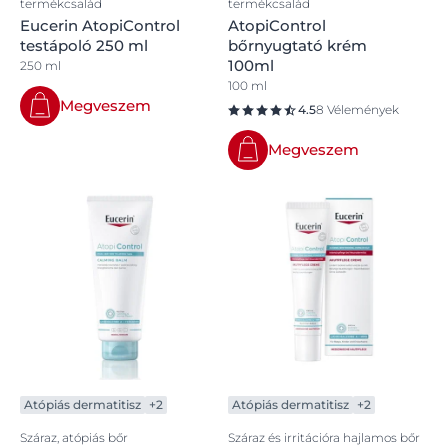
termékcsalád
termékcsalád
Eucerin AtopiControl
AtopiControl
testápoló 250 ml
bőrnyugtató krém
100ml
250 ml
100 ml
Megveszem
4.5
8 Vélemények
Megveszem
Atópiás dermatitisz
+2
Atópiás dermatitisz
+2
Száraz, atópiás bőr
Száraz és irritációra hajlamos bőr