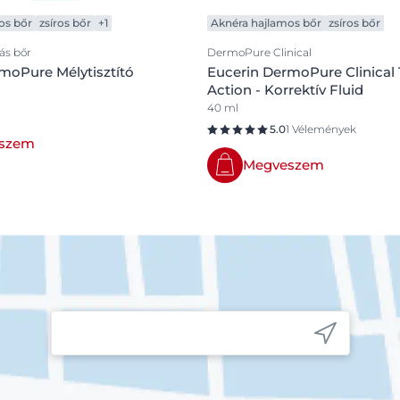
os bőr
zsíros bőr
+1
Aknéra hajlamos bőr
zsíros bőr
ás bőr
DermoPure Clinical
moPure Mélytisztító
Eucerin DermoPure Clinical 
Action - Korrektív Fluid
40 ml
5.0
1 Vélemények
szem
Megveszem