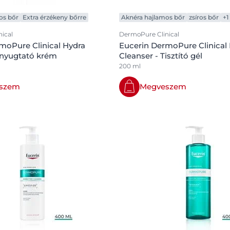
Our commitment
Száraz bőr
Hyaluron-Filler összes termék
os bőr
Anti-Pigment
Extra érzékeny bőrre
Aknéra hajlamos bőr
SOCIAL MISSION PR
zsíros bőr
+1
SOS ajakápolás
#eucerinclusio
Hypersensitive Skin
ical
DermoPure Clinical
Eucerin SOS Ajakbalzsam 10 ml
moPure Clinical Hydra
Eucerin DermoPure Clinical 
pH5
10 ml
Fedezd fel
Learn more
rnyugtató krém
Cleanser - Tisztító gél
4.9
95 Vélemények
Q10 Active
200 ml
Sun Protection
Megveszem
szem
Megveszem
UreaRepair
Összes termék