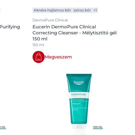
OGRAM
Aknéra hajlamos bőr
zsíros bőr
+1
n
DermoPure Clinical
Purifying
Eucerin DermoPure Clinical
Correcting Cleanser - Mélytisztító gél
150 ml
150 ml
Megveszem