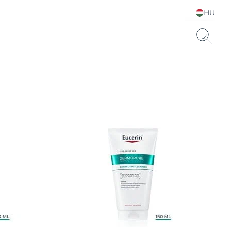
HU
Choose your Language &
Country