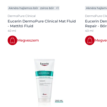
Fejbőr- és hajproblémák
Érzékeny bőr
Aknéra hajlamos bőr
zsíros bőr
+1
Aknéra hajlam
Érzékeny bőr
Fényvédelem
DermoPure Clinical
DermoPure Clin
Eucerin DermoPure Clinical Mat Fluid
Eucerin Der
Fényvédelem
Izzadás
- Mattító Fluid
Repair - Bő
Izzadás
40 ml
40 ml
Megveszem
Megve