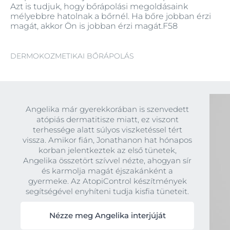
Azt is tudjuk, hogy bőrápolási megoldásaink
mélyebbre hatolnak a bőrnél. Ha bőre jobban érzi
magát, akkor Ön is jobban érzi magát.F58
DERMOKOZMETIKAI BŐRÁPOLÁS
Angelika már gyerekkorában is szenvedett
atópiás dermatitisze miatt, ez viszont
terhessége alatt súlyos viszketéssel tért
vissza. Amikor fián, Jonathanon hat hónapos
korban jelentkeztek az első tünetek,
Angelika összetört szívvel nézte, ahogyan sír
és karmolja magát éjszakánként a
gyermeke. Az AtopiControl készítmények
segítségével enyhíteni tudja kisfia tüneteit.
Nézze meg Angelika interjúját