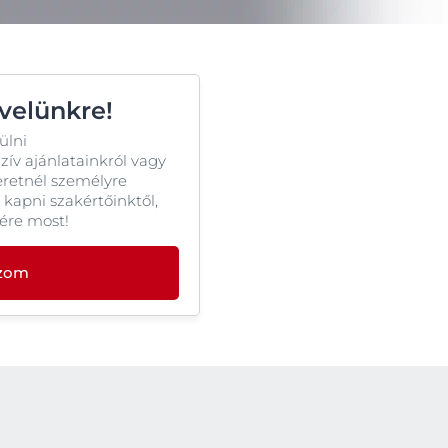
OGRAM
n
evelünkre!
ülni
ív ajánlatainkról vagy
eretnél személyre
 kapni szakértőinktől,
lére most!
ozom