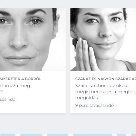
ISMERETEK A BŐRRŐL
SZÁRAZ ÉS NAGYON SZÁRAZ 
atározza meg
Száraz arcbőr - az okok
t?
megismerése és a megfele
megoldás
sási idő
9 perc olvasási idő