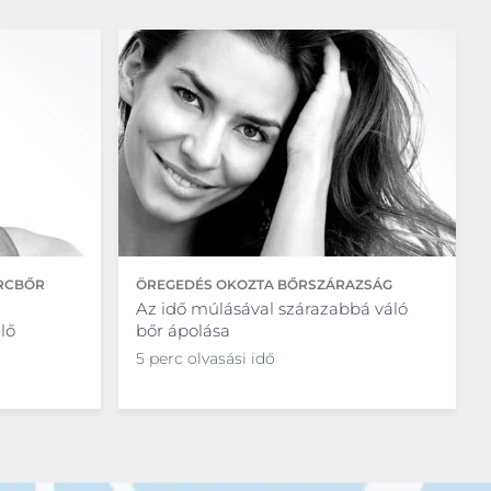
ARCBŐR
ÖREGEDÉS OKOZTA BŐRSZÁRAZSÁG
Az idő múlásával szárazabbá váló
lő
bőr ápolása
5 perc olvasási idő