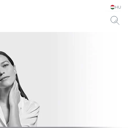
HU
Choose your Language &
Country