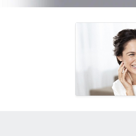
Fejbőr- és hajproblémák
Érzékeny bőr
Érzékeny bőr
Fényvédelem
Fényvédelem
Izzadás
Izzadás