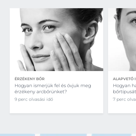
ÉRZÉKENY BŐR
ALAPVETŐ 
Hogyan ismerjük fel és óvjuk meg
Hogyan h
érzékeny arcbőrünket?
bőrtípusá
9 perc olvasási idő
7 perc olva