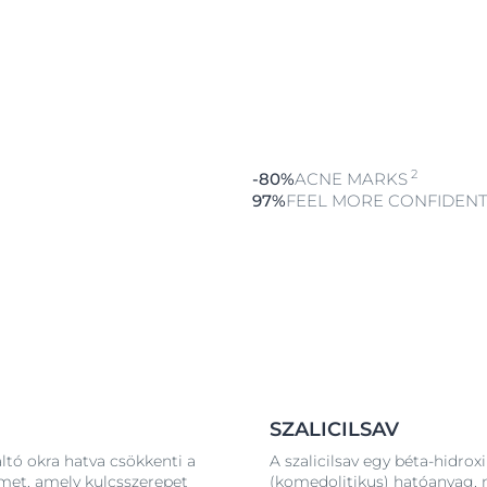
 ápolására:
ng Cleanser
ction termékkel
ásával
2
-80%
ACNE MARKS
kutatás,
97%
FEEL MORE CONFIDENT 
és SPF 30 Day
ználat, a
éten át tartó
SZALICILSAV
ltó okra hatva csökkenti a
A szalicilsav egy béta-hidrox
imet, amely kulcsszerepet
(komedolitikus) hatóanyag, 