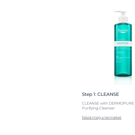
újbóli
es, bőrhiba-
, miközben
Step 1: CLEANSE
terméket a
megtisztított,
CLEANSE with DERMOPURE 
Purifying Cleanser
ucerin Oil
Nézd meg a terméket