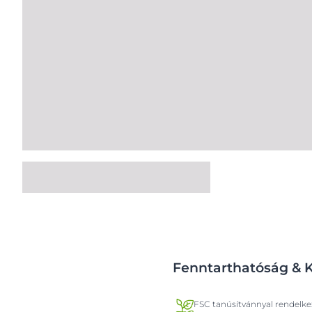
Fenntarthatóság & 
FSC tanúsítvánnyal rendelkez