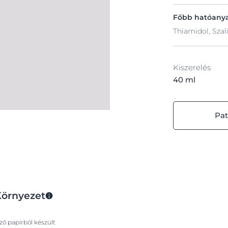
Főbb hatóany
Thiamidol, Szali
Kiszerelés
40 ml
Pat
Környezet
ő papírból készült