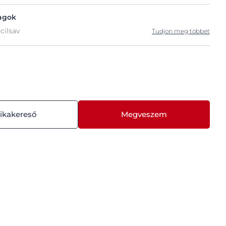
agok
cilsav
Tudjon meg többet
ikakereső
Megveszem