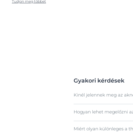
Tudjon meg többet
Gyakori kérdések
Kinél jelennek meg az akne
Hogyan lehet megelőzni az 
A
poszt-inflammatorikus 
kiváltó oka a gyulladás. A
nagyobb érzelmi stresszt 
Miért olyan különleges a t
A
PIH
-et leggyakrabban az
férfiak és a nők egyaránt 