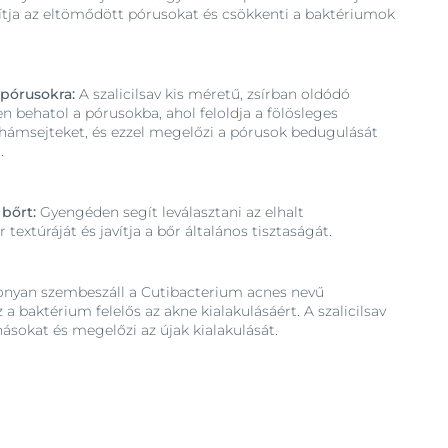
dítja az eltömődött pórusokat és csökkenti a baktériumok
a pórusokra:
A szalicilsav kis méretű, zsírban oldódó
en behatol a pórusokba, ahol feloldja a fölösleges
t hámsejteket, és ezzel megelőzi a pórusok bedugulását
.
 bőrt:
Gyengéden segít leválasztani az elhalt
 textúráját és javítja a bőr általános tisztaságát.
nyan szembeszáll a Cutibacterium acnes nevű
a baktérium felelős az akne kialakulásáért. A szalicilsav
ásokat és megelőzi az újak kialakulását.