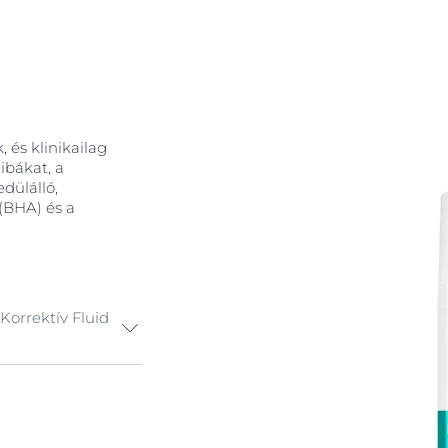
, és klinikailag
ibákat, a
dülálló,
 (BHA) és a
orrektív Fluid
zalicilsavval,
rom fő típusa, a
szerek) ellen,