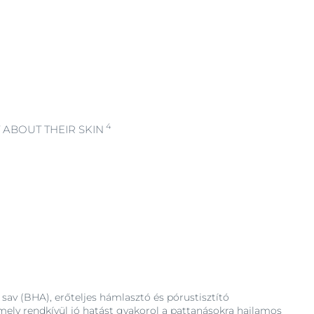
4
ABOUT THEIR SKIN
i sav (BHA), erőteljes hámlasztó és pórustisztító
mely rendkívül jó hatást gyakorol a pattanásokra hajlamos