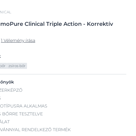
NICAL
rmoPure
Clinical Triple Action
- Korrektív
1 Vélemény írása
k
bőr
zsíros bőr
lőnyök
ZERKÉPZŐ
S
OTÍPUSRA ALKALMAS
 BŐRRE TESZTELVE
ÁLAT
TVÁNNYAL RENDELKEZŐ TERMÉK