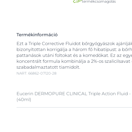
termékcsomagolás
Termékinformáció
Ezt a Triple Corrective Fluidot bőrgyógyászok ajánlják
bizonyítottan korrigálja a három fő hibatípust: a bőrh
pattanások utáni foltokat és a komedókat. Ez az egye
koncentrált formula kombinálja a 2%-os szalicilsavat
szabadalmaztatott tiamidolt.
NART: 66862-07120-28
Eucerin DERMOPURE CLINICAL Triple Action Fluid - K
(40ml)
Bőrgyógyászok által ajánlott, erőteljes arcápoló fluid s
mely klinikailag bizonyítottan hatásos a bőrhibák há
pattanások, az akne utáni foltok és a komedók (mites