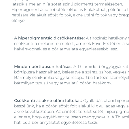
játszik a melanin (a sötét színű pigment) termelésében.
Hiperpigmentáció többféle okból is kialakulhat, például a
hatására kialakult sötét foltok, akne utáni foltok vagy öreg
előnyei:
A hiperpigmentáció csökkentése:
A tirozináz hatékony 
csökkenti a melanintermelést, aminek következtében a sö
halványodnak és a bőr árnyalata egyenletesebb lesz.
Minden bőrtípuson hatásos:
A Thiamidol bőrgyógyászat
bőrtípusra használható, beleértve a száraz, zsíros, vegyes 
Bármely etnikumba vagy korcsoportba tartozó személyek
bármilyen típusú vagy árnyalatú bőrön hatékony.
Csökkenti az akne utáni foltokat:
Gyulladás utáni hiper
beszélünk, ha a bőrön sötét folt alakul ki gyulladás vagy s
akne következtében. Az érintett terület sötét, hiperpigm
ellenére, hogy egyébként teljesen meggyógyult. A Thiami
hat, és a bőr árnyalatát egyenletessé teszi.