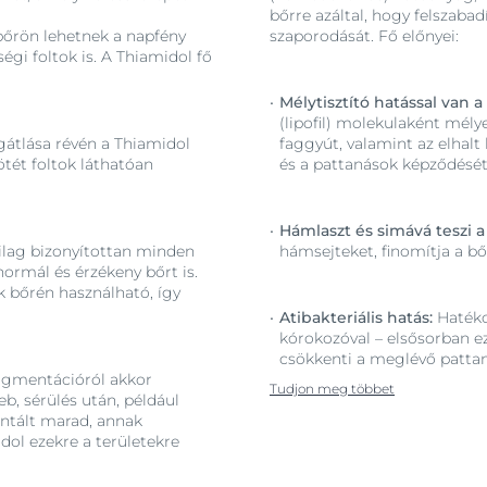
bőrre azáltal, hogy felszaba
 bőrön lehetnek a napfény
szaporodását. Fő előnyei:
ségi foltok is. A Thiamidol fő
Mélytisztító hatással van 
(lipofil) molekulaként mély
gátlása révén a Thiamidol
faggyút, valamint az elhal
tét foltok láthatóan
és a pattanások képződését
Hámlaszt és simává teszi a
ilag bizonyítottan minden
hámsejteket, finomítja a bőr
normál és érzékeny bőrt is.
 bőrén használható, így
Atibakteriális hatás:
Hatéko
kórokozóval – elsősorban ez 
csökkenti a meglévő pattan
pigmentációról akkor
Tudjon meg többet
eb, sérülés után, például
entált marad, annak
dol ezekre a területekre