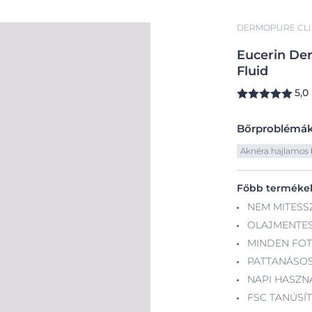
DERMOPURE CLI
Eucerin
De
Fluid
5,0
Bőrproblémá
Aknéra hajlamos 
Főbb terméke
NEM MITESS
OLAJMENTE
MINDEN FOT
PATTANÁSOS
NAPI HASZN
FSC TANÚSÍ