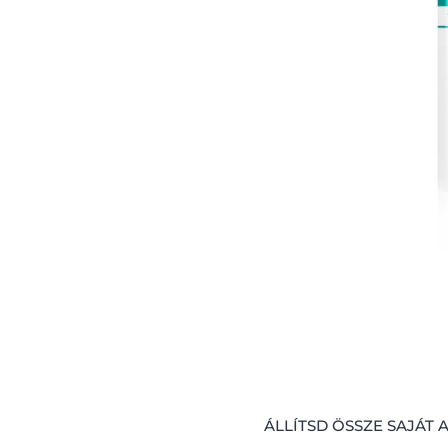
ntenzíven
abadalmaztatott
ag, mely
 tisztán tartani
ítja az elhalt
gelőzve ezzel a
, tisztább bőr,
atott
 tíz évnyi
g bizonyított
ÁLLÍTSD ÖSSZE SAJÁT
 1. naptól