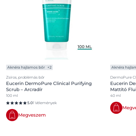
Aknéra hajlamos bőr
+2
Aknéra hajla
Zsíros, problémás bőr
DermoPure Cli
Eucerin DermoPure Clinical Purifying
Eucerin De
Scrub – Arcradír
Mattító Flu
100 ml
40 ml
5.0
1 Vélemények
Megv
Megveszem