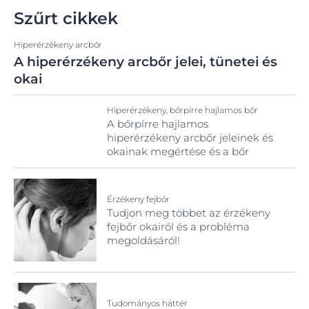
Szűrt cikkek
Hiperérzékeny arcbőr
A hiperérzékeny arcbőr jelei, tünetei és
okai
Hiperérzékeny, bőrpírre hajlamos bőr
A bőrpírre hajlamos
hiperérzékeny arcbőr jeleinek és
okainak megértése és a bőr
ápolása.
Érzékeny fejbőr
Tudjon meg többet az érzékeny
fejbőr okairól és a probléma
megoldásáról!
Tudományos háttér