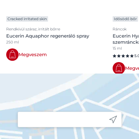
Cracked irritated skin
Idősödő bőr
Rendkívül száraz, irritált bőrre
Ráncok
Eucerin Aquaphor regeneráló spray
Eucerin Hya
szemránc
250 ml
15 ml
Megveszem
5.
Megv