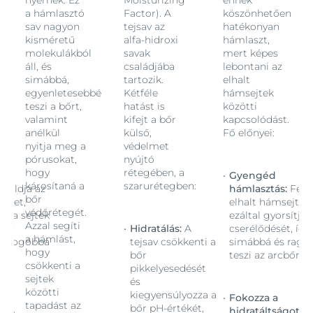
nyernek. Ez
Moisturizing
ennek
a hámlasztó
Factor). A
köszönhetően
sav nagyon
tejsav az
hatékonyan
kisméretű
alfa-hidroxi
hámlaszt,
molekulákból
savak
mert képes
áll, és
családjába
lebontani az
simábbá,
tartozik.
elhalt
egyenletesebbé
Kétféle
hámsejtek
teszi a bőrt,
hatást is
közötti
valamint
kifejt a bőr
kapcsolódást.
anélkül
külső,
Fő előnyei:
nyitja meg a
védelmet
pórusokat,
nyújtó
hogy
rétegében, a
Gyengéd
károsítaná a
szarurétegben:
eloldja az
hámlasztás:
Felo
bőr
teket,
elhalt hámsejteke
védőrétegét.
tja a sejtek
ezáltal gyorsítja 
Azzal segíti
így
Hidratálás:
A
cserélődését, így
a hámlást,
agyogóbbá
tejsav csökkenti a
simábbá és ragy
hogy
rt.
bőr
teszi az arcbőrt.
csökkenti a
pikkelyesedését
sejtek
és
közötti
kiegyensúlyozza a
Fokozza a
tapadást az
bőr pH-értékét,
t:
A
hidratáltságot:
A