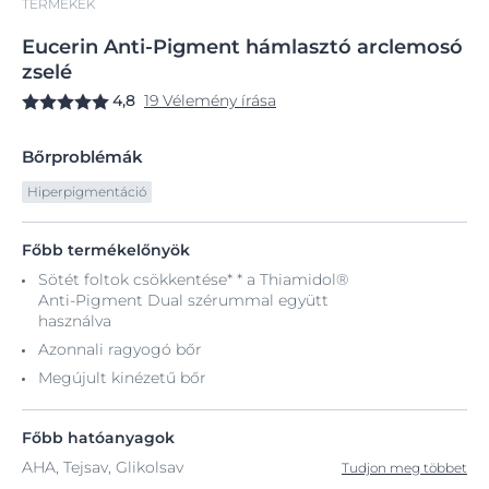
TERMÉKEK
Eucerin
Anti-Pigment
hámlasztó arclemosó
zselé
4,8
19 Vélemény írása
Bőrproblémák
Hiperpigmentáció
Főbb termékelőnyök
Sötét foltok csökkentése* * a Thiamidol®
Anti-Pigment Dual szérummal együtt
használva
Azonnali ragyogó bőr
Megújult kinézetű bőr
Főbb hatóanyagok
AHA, Tejsav, Glikolsav
Tudjon meg többet