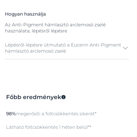
Klinikai és bőrgyógyászati kutatások bizonyítják: a
Hogyan használja
termék bőrtolerabilitása és hatékonysága nagyon jó,
még érzékeny bőrön is. Minden bőrárnyalat esetén
Az Anti-Pigment hámlasztó arclemosó zselé
használható.
használata, lépésről lépésre
Lépésről-lépésre útmutató a Eucerin Anti-Pigment
hámlasztó arclemosó zselé
További ápolás
Használja az Eucerin® Anti-Pigment
szemránckrémet. Így megjelenése azonnal friss és
eleven lesz, miközben mindenfajta sötét karika
Főbb eredmények
elhalványul. Naponta maximum négy alkalommal
használjon olyan terméket, ami thiamidolt tartalmaz.
98%
megerősíti a foltcsökkentés sikerét*
Látható foltcsökkentés 1 héten belül**