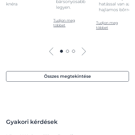
bársonyosabb
az aknéra
hatással van az a
legyen.
e.
hajlamos bőrre.
Tudjon meg
Tudjon meg
többet
többet
Összes megtekintése
Gyakori kérdések