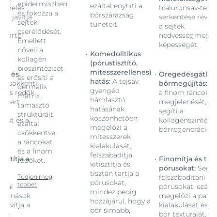
epidermiszben,
ezáltal enyhíti a
ermelés
hialuronsav-term
és fokozza a
bőrszárazság
én javítja
serkentése révén 
sejtek
tüneteit.
a sejtek
cserélődését.
gtartó
nedvességmegta
Emellett
képességét.
növeli a
Komedolitikus
kollagén
(pórustisztító,
bioszintézisét
mitesszerellenes)
ás és
Öregedésgátlás 
és erősíti a
hatás:
A tejsav
:
Csökkenti
bőrmegújítás:
Cs
dermális
gyengéd
k és redők
a finom ráncok é
mátrix
hámlasztó
, mert
megjelenését, m
támasztó
hatásának
segíti a
struktúráit,
köszönhetően
zist és a
kollagénszintézis
ezáltal
megelőzi a
ót.
bőrregenerációt.
csökkentve
mitesszerek
a ráncokat
kialakulását,
és a finom
felszabadítja,
isztítja a
Finomítja és tiszt
redőket.
kitisztítja és
gít
pórusokat:
Segít
tisztán tartja a
 a
Tudjon meg
felszabadítani a
pórusokat,
többet
ltal
pórusokat, ezálta
mindez pedig
attanások
megelőzi a patt
hozzájárul, hogy a
 javítja a
kialakulását és jav
bőr simább,
. Jó
bőr texturáját. Jó