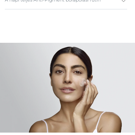
Bemutatjuk az Eucerin® Anti-Pigment hámlasztó
arclemosó zselét, mely kulcsszerepet tölt be a
bőrápolási rutinban, és biztosítja a
Thiamidol
® Anti-
Pigment krém optimális beszívódását. Az
AHA
hámlasztó hatása lehetővé teszi, hogy a thiamidol már
egy hét alatt hatékonyan halványíthassa a sötét
foltokat.
Az erőteljes, 2%
AHA
komplexnek köszönhetően ez az
arctisztító amellett, hogy azonnal ragyogóbbá teszi a
bőrt, kijavítja a bőrárnyalat egyenetlenségeit is.
Glicerin
-glükoziddal társítva fenntartja a bőr
természetes nedvességegyensúlyát és a bőrt azonnal
lágy, bársonyos érzetűvé teszi.
A formula
gyengéd, így mindennap használható
érezhetően hidratálttá teszi a bőrt
fokozza a bőr tisztaságát