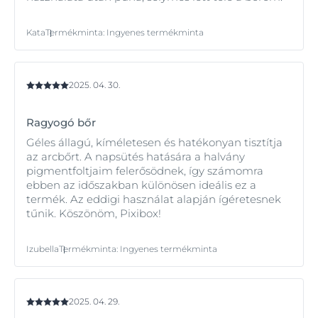
Kata
Termékminta
:
Ingyenes termékminta
2025. 04. 30.
Ragyogó bőr
Géles állagú, kíméletesen és hatékonyan tisztítja
az arcbőrt. A napsütés hatására a halvány
pigmentfoltjaim felerősödnek, így számomra
ebben az időszakban különösen ideális ez a
termék. Az eddigi használat alapján ígéretesnek
tűnik. Köszönöm, Pixibox!
Izubella
Termékminta
:
Ingyenes termékminta
2025. 04. 29.