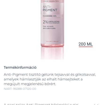
Termékinformáció
Anti-Pigment tisztító gélünk tejsavval és glikolsavval,
amelyek hámlasztják az elhalt hámsejteket a
megújult megjelenésű bőrért.
NART: 99288-07120-00
A napi teljes Anti-Pigment bőrápolási rutin