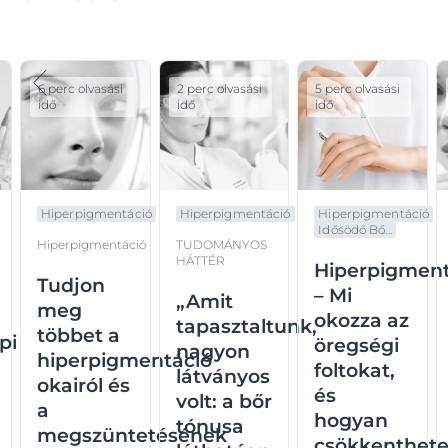
6 perc olvasási
2 perc olvasási
5 perc olvasási
idő
idő
idő
Hiperpigmentáció
Hiperpigmentáció
Hiperpigmentáció
Idősödő Bő...
Hiperpigmentáció
TUDOMÁNYOS
HÁTTÉR
Hiperpigment
Tudjon
– Mi
„Amit
meg
okozza az
tapasztaltunk,
többet a
pi
öregségi
nagyon
hiperpigmentáció
foltokat,
látványos
okairól és
és
volt: a bőr
a
hogyan
tónusa
megszüntetésének
csökkenthet