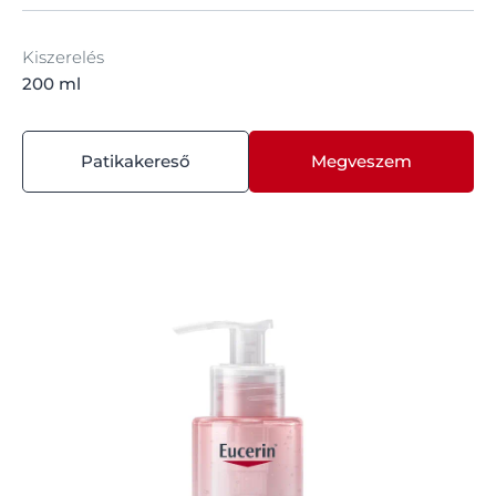
Kiszerelés
200 ml
Patikakereső
Megveszem