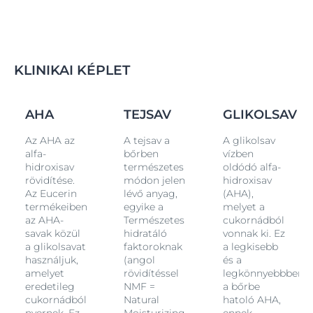
KLINIKAI KÉPLET
V
AHA
TEJSAV
GLIKOLSAV
Az AHA az
A tejsav a
A glikolsav
alfa-
bőrben
vízben
hidroxisav
természetes
oldódó alfa-
rövidítése.
módon jelen
hidroxisav
Az Eucerin
lévő anyag,
(AHA),
termékeiben
egyike a
melyet a
az AHA-
Természetes
cukornádból
savak közül
hidratáló
vonnak ki. Ez
a glikolsavat
faktoroknak
a legkisebb
használjuk,
(angol
és a
en
amelyet
rövidítéssel
legkönnyebbben
eredetileg
NMF =
a bőrbe
cukornádból
Natural
hatoló AHA,