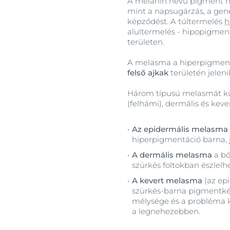
A melanin nevű pigment ha
mint a napsugárzás, a gene
képződést. A túltermelés
h
alultermelés - hipopigmentá
területen.
A melasma a hiperpigment
felső ajkak
területén jeleni
Három típusú melasmát kü
(felhámi), dermális és kever
Az epidermális melasma
hiperpigmentáció barna, j
A dermális melasma
a bő
szürkés foltokban észlelhe
A kevert melasma
(az ep
szürkés-barna pigmentké
mélysége és a probléma ke
a legnehezebben.