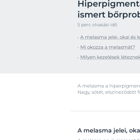
Hiperpigmentá
Fejbőr- és hajproblémák
Érzékeny bőr
ismert bőrpro
Érzékeny bőr
Fényvédelem
5 perc olvasási idő
Fényvédelem
Izzadás
A melasma jelei, okai és 
Izzadás
Mi okozza a melasmát?
Milyen kezelések létezne
A melasma a hiperpigmentác
Nagy, sötét, elszíneződött
A melasma jelei, oka