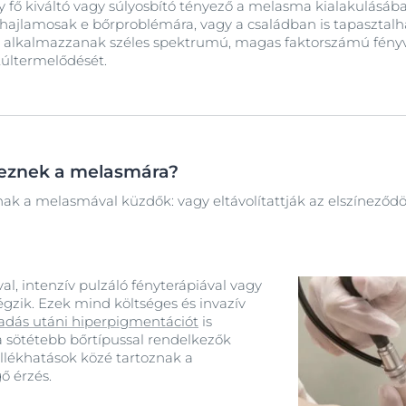
 fő kiváltó vagy súlyosbító tényező a melasma kialakulásában
 hajlamosak e bőrproblémára, vagy a családban is tapasztalh
 alkalmazzanak széles spektrumú, magas faktorszámú fény
últermelődését.
teznek a melasmára?
nak a melasmával küzdők: vagy eltávolítattják az elszíneződ
val, intenzív pulzáló fényterápiával vagy
gzik. Ezek mind költséges és invazív
ladás utáni hiperpigmentációt
is
a sötétebb bőrtípussal rendelkezők
llékhatások közé tartoznak a
gő érzés.