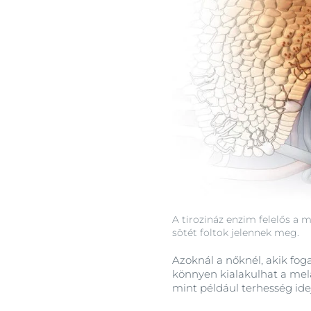
A tirozináz enzim felelős a
sötét foltok jelennek meg.
Azoknál a nőknél, akik fog
könnyen kialakulhat a mel
mint például terhesség ide