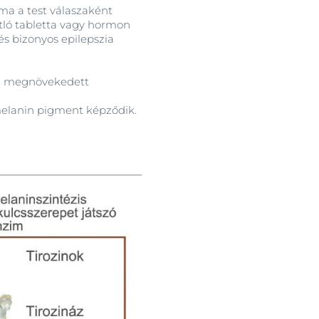
ma a test válaszaként
tló tabletta vagy hormon
és bizonyos epilepszia
sma megnövekedett
elanin pigment képződik.