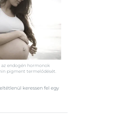
tt az endogén hormonok
nin pigment termelődését.
 feltétlenül keressen fel egy