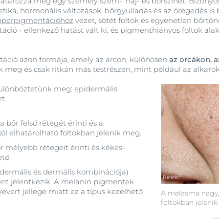
tározza meg egy személy szem-, haj- és bőrszínét. Bizonyos 
tika, hormonális változások, bőrgyulladás és az
öregedés
is 
iperpigmentációhoz
vezet, sötét foltok és egyenetlen bőrtón
ció - ellenkező hatást vált ki, és pigmenthiányos foltok alak
áció azon formája, amely az arcon, különösen
az orcákon, a
k meg és csak ritkán más testrészen, mint például az alkarok
lönböztetünk meg: epidermális
t.
a bőr felső rétegét érinti és a
ól elhatárolható foltokban jelenik meg.
r mélyebb rétegeit érinti és kékes-
tő.
idermális és dermális kombinációja)
nt jelentkezik. A melanin pigmentek
vert jellege miatt ez a típus kezelhető
A melasma nagy, 
foltokban jeleni