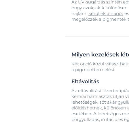
Az UV-sugárzás szintén egy
hogy azok, akik különösen
hajlam,
kerüljék a napot
és
megelőzzék a pigmentek t
Milyen kezelések lé
Két opció közül választhat
a pigmenttermelést.
Eltávolítás
Az eltávolítást lézerterápiá
kémiai hámlasztás útján vé
lehetőségek, sőt akár
gyul
előidézhetnek, különösen 
esetében. A lehetséges me
bőrgyulladás, irritáció és é