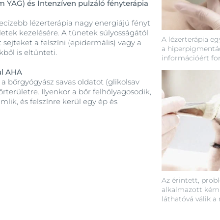
um YAG) és Intenzíven pulzáló fényterápia
cízebb lézerterápia nagy energiájú fényt
letek kezelésére. A tünetek súlyosságától
A lézerterápia e
ejteket a felszíni (epidermális) vagy a
a hiperpigmentác
ől is eltünteti.
információért fo
ul AHA
a bőrgyógyász savas oldatot (glikolsav
bőrterületre. Ilyenkor a bőr felhólyagosodik,
lik, és felszínre kerül egy ép és
Az érintett, prob
alkalmazott kémi
láthatóvá válik a