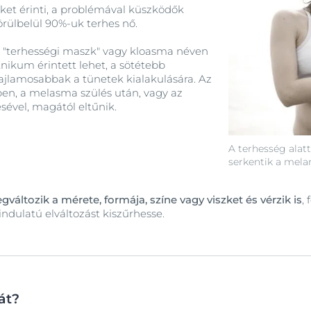
et érinti, a problémával küszködők
örülbelül 90%-uk terhes nő.
 "terhességi maszk" vagy kloasma néven
nikum érintett lehet, a sötétebb
ajlamosabbak a tünetek kialakulására. Az
ben, a melasma szülés után, vagy az
sével, magától eltűnik.
A terhesség ala
serkentik a mela
áltozik a mérete, formája, színe vagy viszket és vérzik is
,
ndulatú elváltozást kiszűrhesse.
át?