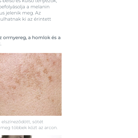
belső és külső tényezők,
befolyásolja a melanin
us jelenik meg. Az
ulhatnak ki az érintett
z orrnyereg, a homlok és a
.
elszíneződött, sötét
k meg többek közt az arcon.