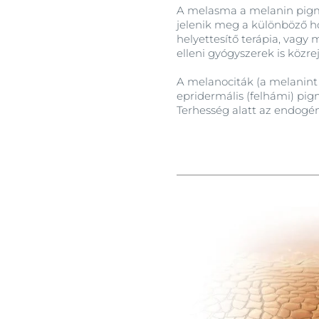
A melasma a melanin pigme
jelenik meg a különböző h
helyettesítő terápia, vagy 
elleni gyógyszerek is köz
A melanociták (a melanint
epridermális (felhámi) pig
Terhesség alatt az endogé