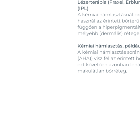
Lézerterápia (Fraxel, Erbi
(IPL)
A kémiai hámlasztásnál pre
használ az érintett bőrterü
függően a hiperpigmentált s
mélyebb (dermális) rétegekb
Kémiai hámlasztás, példá
A kémiai hámlasztás során 
(AHA)) visz fel az érintett 
ezt követően azonban lehám
makulátlan bőrréteg.