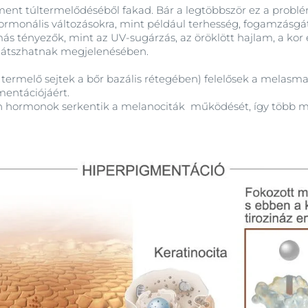
nt túltermelődéséből fakad. Bár a legtöbbször ez a problé
ormonális változásokra, mint például terhesség, fogamzásgá
más tényezők, mint az UV-sugárzás, az öröklött hajlam, a kor 
rejátszhatnak megjelenésében.
 termelő sejtek a bőr bazális rétegében) felelősek a mela
mentációjáért.
n hormonok serkentik a melanociták működését, így több m