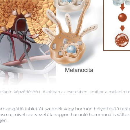
 melanin képződéséért. Azokban az esetekben, amikor a melanin t
amzásgátló tablettát szednek vagy hormon helyettesítő teráp
asma, mivel szervezetük nagyon hasonló horomonális válto
jén.