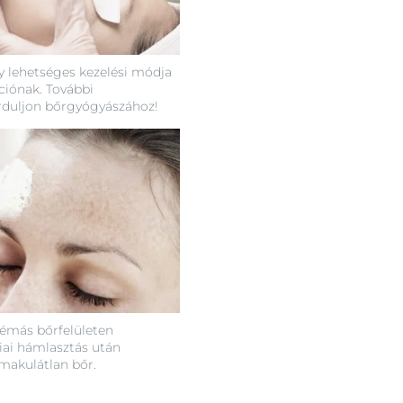
gy lehetséges kezelési módja
iónak. További
rduljon bőrgyógyászához!
lémás bőrfelületen
ai hámlasztás után
 makulátlan bőr.