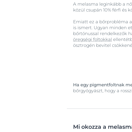
A melasma leginkább a nők
közül csupán 10% férfi és k
Emiatt ez a bőrprobléma a
is ismert. Ugyan minden et
bőrtónussal rendelkezők h
öregségi foltokkal
ellentét
ösztrogén bevitel csökkené
Ha egy pigmentfoltnak megv
bőrgyógyászt, hogy a rosszi
Mi okozza a melasm