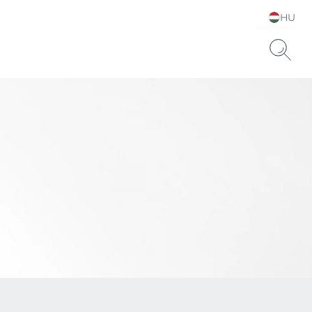
HU
Choose your Language &
Country