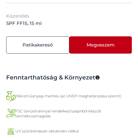
Kiszerelés
SPF FF15, 15 ml
Patikakereső
Megveszem
Fenntarthatóság & Környezet
Mikroműanyag-mentes (az UNEP meghatározása szerint)
FSC tanúsítvánnyal rendelkező papírból készült
termékcsomagolás
UV szűrőrendszer oktokrilén nélkül