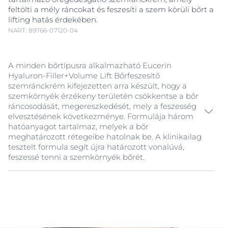
feltölti a mély ráncokat és feszesíti a szem körüli bőrt a
lifting hatás érdekében.
NART: 89766-07120-04
A minden bőrtípusra alkalmazható Eucerin
Hyaluron-Filler+Volume Lift Bőrfeszesítő
szemránckrém kifejezetten arra készült, hogy a
szemkörnyék érzékeny területén csökkentse a bőr
ráncosodását, megereszkedését, mely a feszesség
elvesztésének következménye. Formulája három
hatóanyagot tartalmaz, melyek a bőr
meghatározott rétegeibe hatolnak be. A klinikailag
tesztelt formula segít újra határozott vonalúvá,
feszessé tenni a szemkörnyék bőrét.
A természetes eredetű magnolol a bőr feszességét
adó sejtek méretét és számát egyaránt növeli*, míg az
oligo-peptidek erősítik a kollagénhálózatot és
fokozzák a kollagén megújulását*, s ezzel