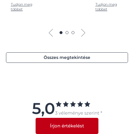
Tudjon meg
Tudjon meg
többet
többet
Összes megtekintése
5,0
3 véleménye szerint *
Írjon értékelést