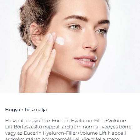
megakadályozzák az újabb ráncok kialakulását. A
hialuronsav a bőr felszínére hat, javítja a
nedvességmegtartó képességet, és ezáltal kisimítja a
ráncokat, melyek a szemek sarkaira jellemző
bőrszárazság következtében alakultak ki. 15-ös
fényvédő faktorral és UVA-szűrővel védi a bőrt a
napsugárzás
okozta öregedéstől. Szemészek által
tesztelt, nem mitesszerképző formula, mely mentes
az illatanyagoktól és az alkoholtól. *In vitro kutatások
Hogyan használja
Használja együtt az Eucerin Hyaluron-Filler+Volume
Lift Bőrfeszesítő nappali arckrém normál, vegyes bőrre
vagy az Eucerin Hyaluron-Filler+Volume Lift Nappali
arckrém száraz bőrre termékkel. Vigye fel a szem