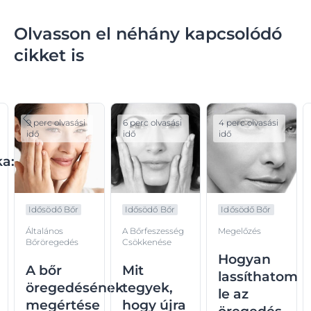
Olvasson el néhány kapcsolódó
cikket is
9 perc olvasási
6 perc olvasási
4 perc olvasási
idő
idő
idő
ka:
Idősödő Bőr
Idősödő Bőr
Idősödő Bőr
y
Általános
A Bőrfeszesség
Megelőzés
Bőröregedés
Csökkenése
Hogyan
A bőr
Mit
lassíthatom
öregedésének
tegyek,
le az
megértése
hogy újra