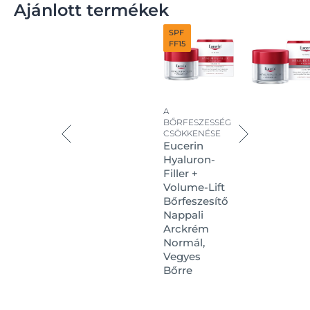
Ajánlott termékek
SPF
FF15
A
BŐRFESZESSÉG
CSÖKKENÉSE
Eucerin
Hyaluron-
Filler +
Volume-Lift
Bőrfeszesítő
Nappali
Arckrém
Normál,
Vegyes
Bőrre