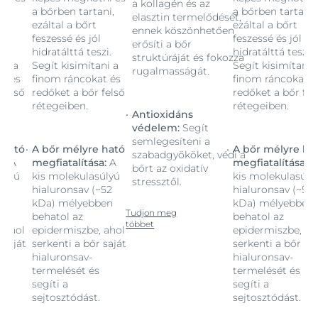
a kollagén és az
ni,
a bőrben tartani,
a bőrben tartani,
elasztin termelődését,
ezáltal a bőrt
ezáltal a bőrt
ennek köszönhetően
l
feszessé és jól
feszessé és jól
erősíti a bőr
zi.
hidratálttá teszi.
hidratálttá teszi.
struktúráját és fokozza
ni a
Segít kisimítani a
Segít kisimítani 
rugalmasságát.
t és
finom ráncokat és
finom ráncokat é
 felső
redőket a bőr felső
redőket a bőr fel
rétegeiben.
rétegeiben.
Antioxidáns
védelem:
Segít
semlegesíteni a
 ható
A bőr mélyre ható
A bőr mélyre ha
szabadgyököket, védi a
a:
A
megfiatalítása:
A
megfiatalítása:
A
bőrt az oxidatív
úlyú
kis molekulasúlyú
kis molekulasúly
stressztől.
~52
hialuronsav (~52
hialuronsav (~52
ben
kDa) mélyebben
kDa) mélyebben
Tudjon meg
behatol az
behatol az
többet
 ahol
epidermiszbe, ahol
epidermiszbe, ah
 saját
serkenti a bőr saját
serkenti a bőr saj
hialuronsav-
hialuronsav-
termelését és
termelését és
segíti a
segíti a
sejtosztódást.
sejtosztódást.