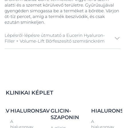
alatti és a szemet körülvevő területre. Gyűrűsujjával
gyengéden simogassa be a terméket a bőrébe. Várjon
öt-tíz percet, amíg a termék beszívódik, és csak
ezután sminkeljen.
Lépésről-lépésre útmutató a Eucerin Hyaluron-
Filler + Volume-Lift Bőrfeszesítő szemránckrém
lépés: Tisztítás
Tisztítsa meg bőrét az Eucerin® DermatoCLEAN
Frissítő arctisztító zselével.
lépés: Tonizálás
Vattával vigyen fel bőrére Eucerin DermatoCLEAN
KLINIKAI KÉPLET
Arctisztító tonikot, hogy előkészítse bőrét a
hatóanyagok jobb befogadására.
SAV
HIALURONSAV
GLICIN-
HIALURONSA
lépés: Ápolás
SZAPONIN
Tegyen egy keveset az Eucerin Hyaluron-
A
A
Filler+Volume Lift Bőrfeszesítő szemránckrémből a
hialuronsav
hialuronsav