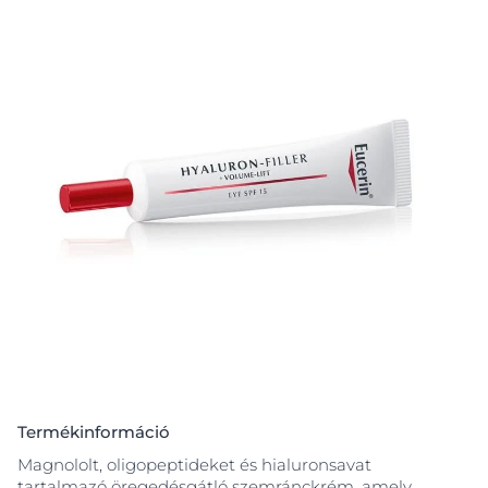
Termékinformáció
Magnololt, oligopeptideket és hialuronsavat
tartalmazó öregedésgátló szemránckrém, amely