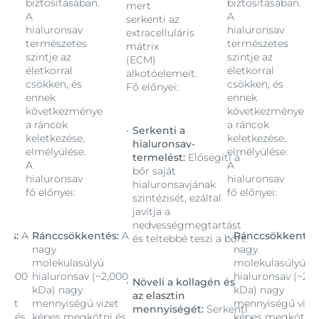
biztosításában.
biztosításában.
mert
A
A
serkenti az
hialuronsav
hialuronsav
extracelluláris
természetes
természetes
mátrix
szintje az
szintje az
(ECM)
életkorral
életkorral
alkotóelemeit.
csökken, és
csökken, és
Fő előnyei:
ennek
ennek
e
következménye
következménye
a ráncok
a ráncok
Serkenti a
keletkezése,
keletkezése,
hialuronsav-
elmélyülése.
elmélyülése.
termelést:
Elősegíti a
A
A
bőr saját
hialuronsav
hialuronsav
hialuronsavjának
fő előnyei:
fő előnyei:
szintézisét, ezáltal
javítja a
nedvességmegtartást
tés:
A
Ránccsökkentés:
A
Ránccsökkentés
és teltebbé teszi a bőrt.
nagy
nagy
ú
molekulasúlyú
molekulasúlyú
~2,000
hialuronsav (~2,000
hialuronsav (~2,
Növeli a kollagén és
kDa) nagy
kDa) nagy
az elasztin
izet
mennyiségű vizet
mennyiségű vize
mennyiségét:
Serkenti
ni és
képes megkötni és
képes megkötni 