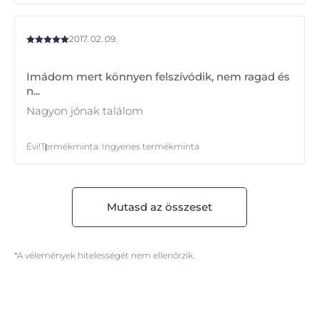
2017. 02. 09.
Imádom mert könnyen felszívódik, nem ragad és
n...
Nagyon jónak találom
Évi!
Termékminta
:
Ingyenes termékminta
Mutasd az összeset
*A vélemények hitelességét nem ellenőrzik.