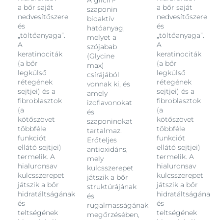
A glicin-
a bőr saját
a bőr saját
szem alatti és körüli területre. Gyűrűsujjának gyengéd
szaponin
nedvesítőszere
nedvesítőszere
simogató mozgásával nyomkodja bele a krémet a
bioaktív
és
és
bőrébe. Kezdje belül, a szemzugban, és onnan
hatóanyag,
„töltőanyaga”.
„töltőanyaga”.
haladjon kifelé, a halánték irányába. Ezután arcának
melyet a
A
A
szójabab
többi részére használja az Önnek megfelelő Eucerin
keratinociták
keratinociták
(Glycine
Hyaluron-Filler+Volume Lift Nappali arckrémet, hogy a
(a bőr
(a bőr
max)
bőrfeszesítő hatás maximális legyen. Várjon öt-tíz
legkülső
legkülső
csírájából
percet, és csak ezután sminkeljen.
rétegének
rétegének
vonnak ki, és
sejtjei) és a
sejtjei) és a
amely
fibroblasztok
fibroblasztok
izoflavonokat
(a
(a
és
kötőszövet
kötőszövet
szaponinokat
többféle
többféle
tartalmaz.
funkciót
funkciót
Erőteljes
ellátó sejtjei)
ellátó sejtjei)
antioxidáns,
termelik. A
termelik. A
mely
hialuronsav
hialuronsav
kulcsszerepet
kulcsszerepet
kulcsszerepet
játszik a bőr
játszik a bőr
játszik a bőr
struktúrájának
ak
hidratáltságának
hidratáltságának
és
és
és
rugalmasságának
teltségének
teltségének
megőrzésében,