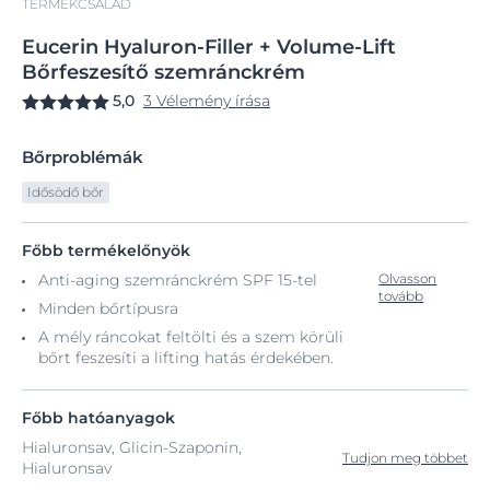
TERMÉKCSALÁD
Eucerin
Hyaluron-Filler
+ Volume-Lift
Bőrfeszesítő
szemránckrém
5,0
3 Vélemény írása
Bőrproblémák
Idősödő bőr
Főbb termékelőnyök
Anti-aging szemránckrém SPF 15-tel
Olvasson
tovább
Minden bőrtípusra
A mély ráncokat feltölti és a szem körüli
bőrt feszesíti a lifting hatás érdekében.
Főbb hatóanyagok
Hialuronsav, Glicin-Szaponin,
Tudjon meg többet
Hialuronsav