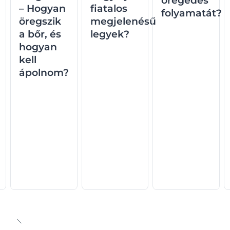
öregedés
– Hogyan
fiatalos
folyamatát?
öregszik
megjelenésű
a bőr, és
legyek?
hogyan
kell
ápolnom?