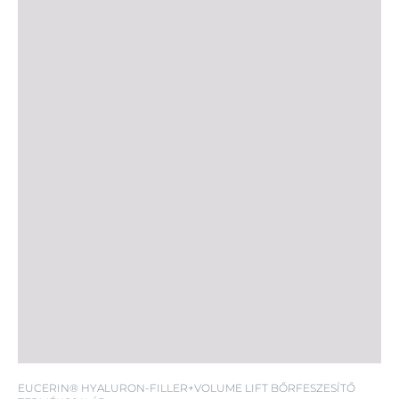
SPF FF15
EUCERIN® HYALURON-FILLER+VOLUME LIFT BŐRFESZESÍTŐ