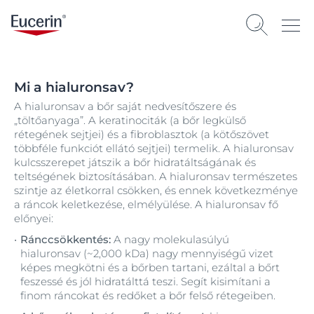
Mi a hialuronsav?
A hialuronsav a bőr saját nedvesítőszere és
„töltőanyaga”. A keratinociták (a bőr legkülső
rétegének sejtjei) és a fibroblasztok (a kötőszövet
többféle funkciót ellátó sejtjei) termelik. A hialuronsav
kulcsszerepet játszik a bőr hidratáltságának és
teltségének biztosításában. A hialuronsav természetes
szintje az életkorral csökken, és ennek következménye
a ráncok keletkezése, elmélyülése. A hialuronsav fő
előnyei:
Ránccsökkentés:
A nagy molekulasúlyú
hialuronsav (~2,000 kDa) nagy mennyiségű vizet
képes megkötni és a bőrben tartani, ezáltal a bőrt
feszessé és jól hidratálttá teszi. Segít kisimítani a
finom ráncokat és redőket a bőr felső rétegeiben.