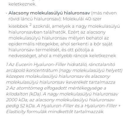
keletkeznek.
Alacsony molekulasúlyú hialuronsav
(más néven
rövid láncú hialuronsav): Molekulái 40-szer
2
kisebbek
azoknál, amelyek a nagy molekulasúlyú
hialuronsavban találhatók. Ezért az alacsony
molekulasúlyú hialuronsav mélyen behatol az
epidermális rétegekbe, ahol serkenti a bőr saját
hialuronsav-termelését, és ott pótolja a
nedvességet, ahol a mélyebb ráncok keletkeznek
1 Az Eucerin Hyaluron-Filler hidratáló, ránctalanító
arcápoló koncentrátum (nagy molekulasúlyú helyett)
közepes molakulasúlyú hialuronsav és alacsony
molekulasúlyú hialuronsav keverékét tartalmazza
2 Az atomtömeg elfogadott mértékegysége a
kilodalton (kDa). A nagy molekulasúlyú hialuronsav
2000 kDa, az alacsony molekulasúlyú hialuronsav
pedig 52 kDa. A Hyaluron-Filler és a Hyaluron-Filler +
Elasticity formulák mindkettőt tartalmazzák.