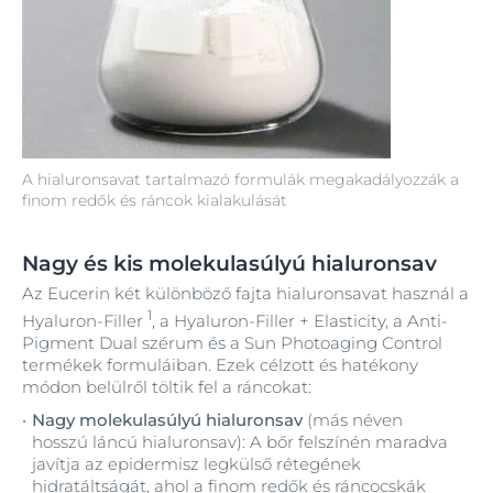
A hialuronsavat tartalmazó formulák megakadályozzák a
finom redők és ráncok kialakulását
Nagy és kis molekulasúlyú hialuronsav
Az Eucerin két különböző fajta hialuronsavat használ a
1
Hyaluron-Filler
, a Hyaluron-Filler + Elasticity, a Anti-
Pigment Dual szérum és a Sun Photoaging Control
termékek formuláiban. Ezek célzott és hatékony
módon belülről töltik fel a ráncokat:
Nagy molekulasúlyú hialuronsav
(más néven
hosszú láncú hialuronsav): A bőr felszínén maradva
javítja az epidermisz legkülső rétegének
hidratáltságát, ahol a finom redők és ráncocskák