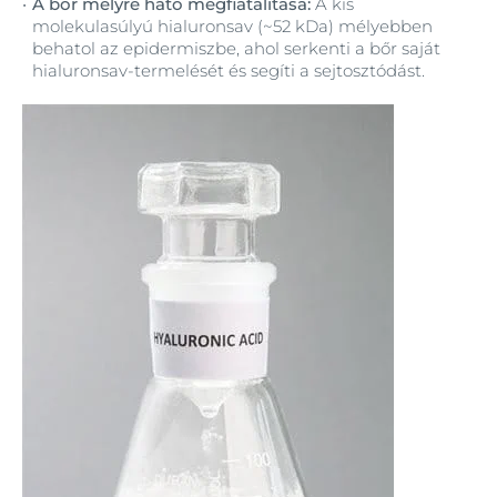
A bőr mélyre ható megfiatalítása:
A kis
molekulasúlyú hialuronsav (~52 kDa) mélyebben
behatol az epidermiszbe, ahol serkenti a bőr saját
hialuronsav-termelését és segíti a sejtosztódást.