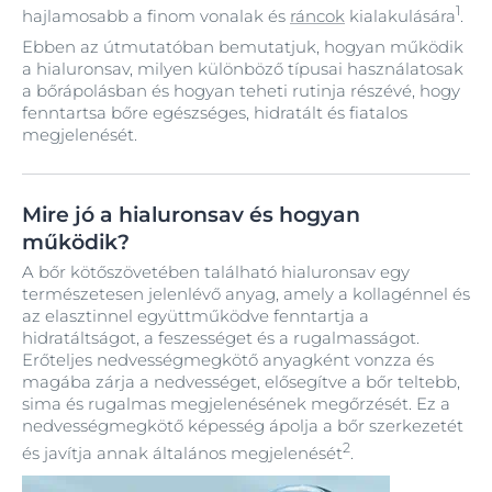
1
hajlamosabb a finom vonalak és
ráncok
kialakulására
.
Ebben az útmutatóban bemutatjuk, hogyan működik
a hialuronsav, milyen különböző típusai használatosak
a bőrápolásban és hogyan teheti rutinja részévé, hogy
fenntartsa bőre egészséges, hidratált és fiatalos
megjelenését.
Mire jó a hialuronsav és hogyan
működik?
A bőr kötőszövetében található hialuronsav egy
természetesen jelenlévő anyag, amely a kollagénnel és
az elasztinnel együttműködve fenntartja a
hidratáltságot, a feszességet és a rugalmasságot.
Erőteljes nedvességmegkötő anyagként vonzza és
magába zárja a nedvességet, elősegítve a bőr teltebb,
sima és rugalmas megjelenésének megőrzését. Ez a
nedvességmegkötő képesség ápolja a bőr szerkezetét
2
és javítja annak általános megjelenését
.