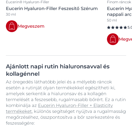
Eucerin® Hyaluron-Filler
Finom ráncok 
Eucerin Hyaluron-Filler Feszesítő Szérum
Eucerin Hya
nappali ar
30 ml
50 ml
Megveszem
5.
Megv
Ajánlott napi rutin hialuronsavval és
kollagénnel
Az öregedés láthatóbb jelei és a mélyebb ráncok
esetén a rutinját olyan termékekkel egészítheti ki,
amelyek serkentik a hialuronsav és a kollagén
termelését a feszesebb, rugalmasabb bőrért. Ez a rutin
kombinálja az
Eucerin Hyaluron-Filler + Elasticity
termékeket
, különös segítséget nyújtva a rugalmasság
megőrzéséhez, összpontosítva a bőr szerkezetére és
feszességére: