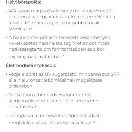
Helyi bőrápolás:
Válasszon magas és alacsony molekulatömegű
hialuronsavat egyaránt tartalmazó termékeket a
felszíni bőrszárazság és a mélyebb ráncok
kezelésére.
A hialuronsav-pótlásra tervezett készítmények
következetes használata segíthet az optimális
nedvességtartalom fenntartásában és a bőr
2
textúrájának javításában
Életmódbeli szokások:
Védje a bőrét az
UV
sugárzástól mindennapos SPF-
el a hialuronsav lebomlásának megelőzése
érdekében.
Tartsa fenn a bőr nedvességtartalmát
kiegyensúlyozott étrenddel és rendszeres
hidratálással.
Támogassa a természetes regenerálódást
3
megfelelő alvással és stresszkezeléssel.