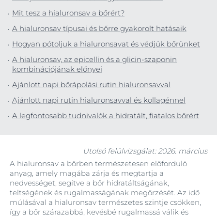
Mit tesz a hialuronsav a bőrért?
A hialuronsav típusai és bőrre gyakorolt hatásaik
Hogyan pótoljuk a hialuronsavat és védjük bőrünket
A hialuronsav, az epicellin és a glicin-szaponin
kombinációjának előnyei
Ajánlott napi bőrápolási rutin hialuronsavval
Ajánlott napi rutin hialuronsavval és kollagénnel
A legfontosabb tudnivalók a hidratált, fiatalos bőrért
Utolsó felülvizsgálat: 2026. március
A hialuronsav a bőrben természetesen előforduló
anyag, amely magába zárja és megtartja a
nedvességet, segítve a bőr hidratáltságának,
teltségének és rugalmasságának megőrzését. Az idő
múlásával a hialuronsav természetes szintje csökken,
így a bőr szárazabbá, kevésbé rugalmassá válik és