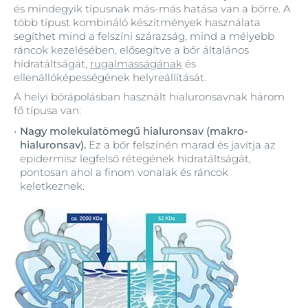
és mindegyik típusnak más-más hatása van a bőrre. A
több típust kombináló készítmények használata
segíthet mind a felszíni szárazság, mind a mélyebb
ráncok kezelésében, elősegítve a bőr általános
hidratáltságát,
rugalmasságának
és
ellenállóképességének helyreállítását.
A helyi bőrápolásban használt hialuronsavnak három
fő típusa van:
Nagy molekulatömegű hialuronsav (makro-
hialuronsav).
Ez a bőr felszínén marad és javítja az
epidermisz legfelső rétegének hidratáltságát,
pontosan ahol a finom vonalak és ráncok
keletkeznek.