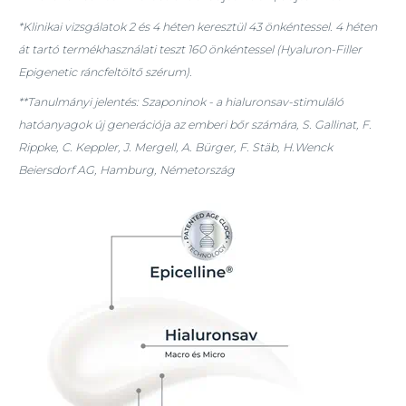
*Klinikai vizsgálatok 2 és 4 héten keresztül 43 önkéntessel. 4 héten
át tartó termékhasználati teszt 160 önkéntessel (Hyaluron-Filler
Epigenetic ráncfeltöltő szérum).
**Tanulmányi jelentés: Szaponinok - a hialuronsav-stimuláló
hatóanyagok új generációja az emberi bőr számára, S. Gallinat, F.
Rippke, C. Keppler, J. Mergell, A. Bürger, F. Stäb, H.Wenck
Beiersdorf AG, Hamburg, Németország