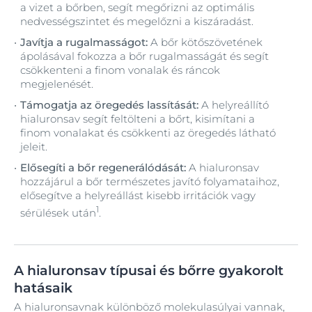
a vizet a bőrben, segít megőrizni az optimális
nedvességszintet és megelőzni a kiszáradást.
Javítja a rugalmasságot:
A bőr kötőszövetének
ápolásával fokozza a bőr rugalmasságát és segít
csökkenteni a finom vonalak és ráncok
megjelenését.
Támogatja az öregedés lassítását:
A helyreállító
hialuronsav segít feltölteni a bőrt, kisimítani a
finom vonalakat és csökkenti az öregedés látható
jeleit.
Elősegíti a bőr regenerálódását:
A hialuronsav
hozzájárul a bőr természetes javító folyamataihoz,
elősegítve a helyreállást kisebb irritációk vagy
1
sérülések után
.
A hialuronsav típusai és bőrre gyakorolt
hatásaik
A hialuronsavnak különböző molekulasúlyai vannak,