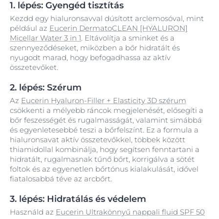
1. lépés: Gyengéd tisztítás
Kezdd egy hialuronsavval dúsított arclemosóval, mint
például az
Eucerin DermatoCLEAN [HYALURON]
Micellar Water 3 in 1
. Eltávolítja a sminket és a
szennyeződéseket, miközben a bőr hidratált és
nyugodt marad, hogy befogadhassa az aktív
összetevőket.
2. lépés: Szérum
Az
Eucerin Hyaluron-Filler + Elasticity 3D szérum
csökkenti a mélyebb ráncok megjelenését, elősegíti a
bőr feszességét és rugalmasságát, valamint simábbá
és egyenletesebbé teszi a bőrfelszínt. Ez a formula a
hialuronsavat aktív összetevőkkel, többek között
thiamidollal kombinálja, hogy segítsen fenntartani a
hidratált, rugalmasnak tűnő bőrt, korrigálva a sötét
foltok és az egyenetlen bőrtónus kialakulását, idővel
fiatalosabbá téve az arcbőrt.
3. lépés: Hidratálás és védelem
Használd az
Eucerin Ultrakönnyű nappali fluid SPF 50