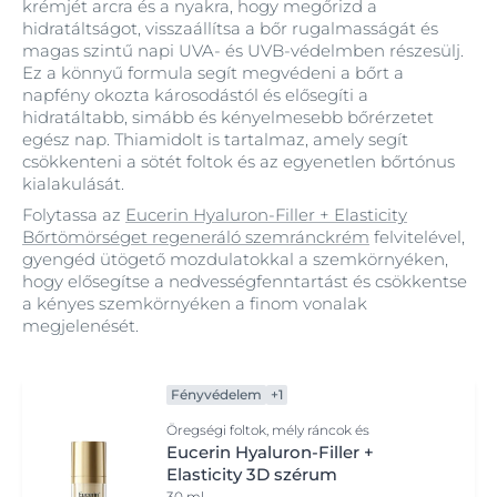
krémjét arcra és a nyakra, hogy megőrizd a
hidratáltságot, visszaállítsa a bőr rugalmasságát és
magas szintű napi UVA- és UVB-védelmben részesülj.
Ez a könnyű formula segít megvédeni a bőrt a
napfény okozta károsodástól és elősegíti a
hidratáltabb, simább és kényelmesebb bőrérzetet
egész nap. Thiamidolt is tartalmaz, amely segít
csökkenteni a sötét foltok és az egyenetlen bőrtónus
kialakulását.
Folytassa az
Eucerin Hyaluron-Filler + Elasticity
Bőrtömörséget regeneráló szemránckrém
felvitelével,
gyengéd ütögető mozdulatokkal a szemkörnyéken,
hogy elősegítse a nedvességfenntartást és csökkentse
a kényes szemkörnyéken a finom vonalak
megjelenését.
Fényvédelem
+1
Öregségi foltok, mély ráncok és
rugalmasságvesztés
Eucerin Hyaluron-Filler +
Elasticity 3D szérum
30 ml