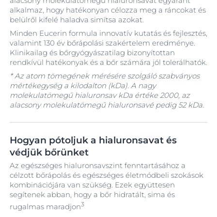
alacsony molekulatömegű hialuronsavat egyaránt
alkalmaz, hogy hatékonyan célozza meg a ráncokat és
belülről kifelé haladva simítsa azokat.
Minden Eucerin formula innovatív kutatás és fejlesztés,
valamint 130 év bőrápolási szakértelem eredménye.
Klinikailag és bőrgyógyászatilag bizonyítottan
rendkívül hatékonyak és a bőr számára jól tolerálhatók.
* Az atom tömegének mérésére szolgáló szabványos
mértékegység a kilodalton (kDa). A nagy
molekulatömegű hialuronsav kDa értéke 2000, az
alacsony molekulatömegű hialuronsavé pedig 52 kDa.
Hogyan pótoljuk a hialuronsavat és
védjük bőrünket
Az egészséges hialuronsavszint fenntartásához a
célzott bőrápolás és egészséges életmódbeli szokások
kombinációjára van szükség. Ezek együttesen
segítenek abban, hogy a bőr hidratált, sima és
3
rugalmas maradjon