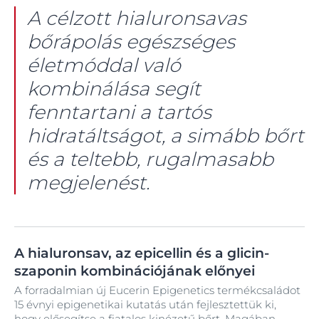
A célzott hialuronsavas
bőrápolás egészséges
életmóddal való
kombinálása segít
fenntartani a tartós
hidratáltságot, a simább bőrt
és a teltebb, rugalmasabb
megjelenést.
A hialuronsav, az epicellin és a glicin-
szaponin kombinációjának előnyei
A forradalmian új Eucerin Epigenetics termékcsaládot
15 évnyi epigenetikai kutatás után fejlesztettük ki,
hogy elősegítse a fiatalos kinézetű bőrt. Magában