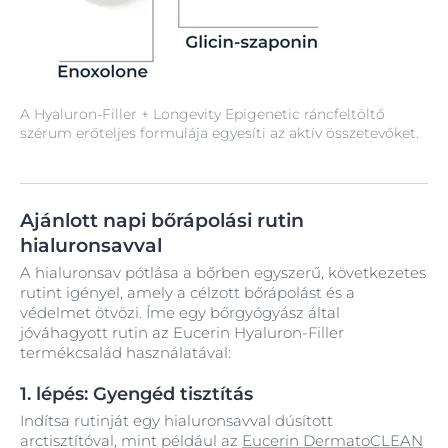
A Hyaluron-Filler + Longevity Epigenetic ráncfeltöltő
szérum erőteljes formulája egyesíti az aktív összetevőket.
Ajánlott napi bőrápolási rutin
hialuronsavval
A hialuronsav pótlása a bőrben egyszerű, következetes
rutint igényel, amely a célzott bőrápolást és a
védelmet ötvözi. Íme egy bőrgyógyász által
jóváhagyott rutin az Eucerin Hyaluron-Filler
termékcsalád használatával:
1. lépés: Gyengéd tisztítás
Indítsa rutinját egy hialuronsavval dúsított
arctisztítóval, mint például az
Eucerin DermatoCLEAN