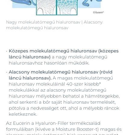
Nagy molekulatömegű hialuronsav | Alacsony
molekulatömegű hialuronsav
Közepes molekulatömegű hialuronsav (közepes
láncú hialuronsav)
a nagy molekulatömegű
hialuronsavhoz hasonlóan működik.
Alacsony molekulatömegű hialuronsav (rövid
láncú hialuronsav).
A magas molekulatömegű
hialuronsav molekuláinál 40-szer kisebb*
molekulákkal az alacsony molekulatömegű
hialuronsav mélyebben behatol a hámrétegekbe,
ahol serkenti a bőr saját hialuronsav termelését,
pótolva a nedvességet ott, ahol a mélyebb ráncok
keletkeznek.
Az Eucerin a Hyaluron-Filler termékcsalád
formuláiban (kivéve a Moisture Booster-t) magas és