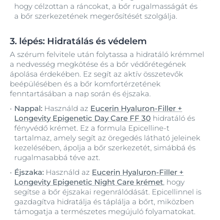
hogy célzottan a ráncokat, a bőr rugalmasságát és
a bőr szerkezetének megerősítését szolgálja.
3. lépés: Hidratálás és védelem
A szérum felvitele után folytassa a hidratáló krémmel
a nedvesség megkötése és a bőr védőrétegének
ápolása érdekében. Ez segít az aktív összetevők
beépülésében és a bőr komfortérzetének
fenntartásában a nap során és éjszaka.
Nappal:
Használd az
Eucerin Hyaluron-Filler +
Longevity Epigenetic Day Care FF 30
hidratáló és
fényvédő krémet. Ez a formula Epicelline-t
tartalmaz, amely segít az öregedés látható jeleinek
kezelésében, ápolja a bőr szerkezetét, simábbá és
rugalmasabbá téve azt.
Éjszaka:
Használd az
Eucerin Hyaluron-Filler +
Longevity Epigenetic Night Care krémet
, hogy
segítse a bőr éjszakai regenrálódását. Epicellinnel is
gazdagítva hidratálja és táplálja a bőrt, miközben
támogatja a természetes megújuló folyamatokat.