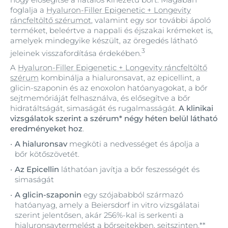
foglalja a
Hyaluron-Filler Epigenetic + Longevity
ráncfeltöltő szérumot
, valamint egy sor további ápoló
terméket, beleértve a nappali és éjszakai krémeket is,
amelyek mindegyike készült, az öregedés látható
3
jeleinek visszafordítása érdekében.
A
Hyaluron-Filler Epigenetic + Longevity ráncfeltöltő
szérum
kombinálja a hialuronsavat, az epicellint, a
glicin-szaponin és az enoxolon hatóanyagokat, a bőr
sejtmemóriáját felhasználva, és elősegítve a bőr
hidratáltságát, simaságát és rugalmasságát.
A klinikai
vizsgálatok szerint a szérum* négy héten belül látható
eredményeket hoz
.
A hialuronsav
megköti a nedvességet és ápolja a
bőr kötőszövetét.
Az Epicellin
láthatóan javítja a bőr feszességét és
simaságát
A glicin-szaponin
egy szójababból származó
hatóanyag, amely a Beiersdorf in vitro vizsgálatai
szerint jelentősen, akár 256%-kal is serkenti a
hialuronsavtermelést a bőrsejtekben, sejtszinten.**