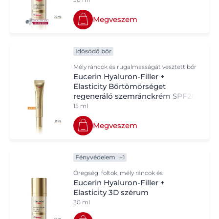
Megveszem
Idősödő bőr
Mély ráncok és rugalmasságát vesztett bőr
Eucerin Hyaluron-Filler +
Elasticity Bőrtömörséget
regeneráló szemránckrém SPF20
15 ml
Megveszem
Fényvédelem
+1
Öregségi foltok, mély ráncok és
rugalmasságvesztés
Eucerin Hyaluron-Filler +
Elasticity 3D szérum
30 ml