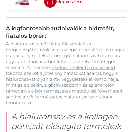
Megveszem
A legfontosabb tudnivalók a hidratált,
fiatalos bőrért
A hialuronsav a bőr hidratálásának és az
öregedésgátló ápolásnak az egyik sarokköve. A magas
és alacsony molekulatömegű hialuronsav használata
egyaránt előnyös a bőr felszíni és mélyebb rétegei
számára. Az Eucerin
Hyaluron-Filler termékcsalád
fokozza ezeket a jótékony hatásokat azáltal, hogy a
hialuronsavat olyan aktív vegyületekkel kombinálja,
mint az epicellin, a glicin-szaponin és az enoxolon,
támogatva a bőr természetes megújulási folyamatait
segítve a bőr természetes hialuronsav szintjének
fenntartását
A hialuronsav és a kollagén
pótlását elősegítő termékek