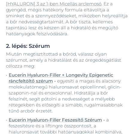
[HYALURON] 3 az 1-ben Micellás arclemosó
. Ez a
gyengéd, mégis hatékony formula eltávolítja a
sminket és a szennyeződéseket, miközben helyreállítja
a bőr nedvességtartalmát. A bőr tiszta, kellemes
tapintású lesz és készen áll a hidratáló és megújító
hatóanyagok felszívódására.
2. lépés: Szérum
Miután megtisztítottad a bőröd, válassz olyan
szérumot, amely a hidratálást és az öregedésgátlást
célozza meg:
Eucerin Hyaluron-Filler + Longevity Epigenetic
ráncfeltöltő szérum
-
egyesíti a magas és alacsony
molekulatömegű hialuronsavat epicellinnel, glicin-
szaponin-nal és enoxolonnal. Hidratálja a bőr
felszínét, segít pótolni a nedvességet a mélyebb
rétegekben és elősegíti a simább, rugalmasabbnak
tűnő arcbőr érzetét.
Eucerin Hyaluron-Filler Feszesítő Szérum
-
a
feszesítésre és a liftingre összpontosít, a
hialuronsavat további hatóanyagokkal kombinálva,