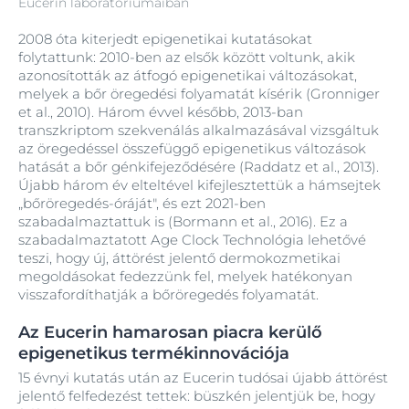
Eucerin laboratóriumaiban
2008 óta kiterjedt epigenetikai kutatásokat
folytattunk: 2010-ben az elsők között voltunk, akik
azonosították az átfogó epigenetikai változásokat,
melyek a bőr öregedési folyamatát kísérik (Gronniger
et al., 2010). Három évvel később, 2013-ban
transzkriptom szekvenálás alkalmazásával vizsgáltuk
az öregedéssel összefüggő epigenetikus változások
hatását a bőr génkifejeződésére (Raddatz et al., 2013).
Újabb három év elteltével kifejlesztettük a hámsejtek
„bőröregedés-óráját", és ezt 2021-ben
szabadalmaztattuk is (Bormann et al., 2016). Ez a
szabadalmaztatott Age Clock Technológia lehetővé
teszi, hogy új, áttörést jelentő dermokozmetikai
megoldásokat fedezzünk fel, melyek hatékonyan
visszafordíthatják a bőröregedés folyamatát.
Az Eucerin hamarosan piacra kerülő
epigenetikus termékinnovációja
15 évnyi kutatás után az Eucerin tudósai újabb áttörést
jelentő felfedezést tettek: büszkén jelentjük be, hogy