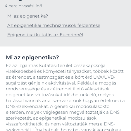
4 perc olvasási idő
Mi az epigenetika?
Az epigenetikai mechnizmusok felderítése
Epigenetikai kutatás az Eucerinnél
Mi az epigenetika?
Ez az izgalmas kutatási terület összekapcsolja
viselkedésbeli és környezeti tényezőket, többek között
az étrendet, a testmozgást és a bőrt érő UVA/UVB-
sugárzást génjeink aktivitásával. Például a mozgás
rendszeressége és az étrendet illető választások
epigenetikus változásokat idézhetnek elő, melyek
hatással vannak arra, szervezetünk hogyan értelmezi a
DNS-szekvenciákat. A genetikai módosulásoktól
eltérően, melyek véglegesen megváltoztatják a DNS
szerkezetét, az epigenetikai módosulások
visszafordíthatók, és nem változtatják meg a DNS-
szekvenciát. Úgy hatnak, hogy be- vagy kikapcsolnak