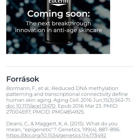
Források
Bormann, F., et al.: Reduced DNA methylation
patterning and transcriptional connectivity define
human skin aging. Aging Cell. 2016 Jun;15(3):563-71.
doi: 10.1111/acel.12470
. Epub 2016 Mar 23. PMID:
27004597; PMCID: PMC4854925.
Deans, C., & Maggert, K. A. (2015). What do you
mean, "epigenetic"?. Genetics, 199(4), 887–896.
https://doi.org/10.1534/genetics.114.173492