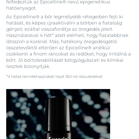
felfedeztük az Epicelline® nevű epigenetikus
hatóanyagot.
Az Epicelline® a bőr legmélyebb rétegeiben fejti ki
hatását, és képes újraaktiválni a bőrben a fiatalság
génjeit, ezáltal visszafordítja az öregedés jeleit.
Használatával 4 hét* alatt elérheti, hogy fiatalabbnak
látsszon a koránál. Más, hatékony öregedésgátló
összetevőktől eltérően az Epicelline® anélkül
csökkenti a finom ráncokat és redőket, hogy irritálná a
bőrt. Jó bőrtolerabilitását bőrgyógyászati és klinikai
tesztek bizonyítják.
*4 hetes termékhasználati teszt 160 nő részvételével