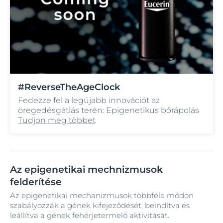
#ReverseTheAgeClock
Fedezze fel a legújabb innovációt az
öregedésgátlás terén: Epigenetikus bőrápolás
Tudjon meg többet
Az epigenetikai mechnizmusok
felderítése
Az epigenetikai mechanizmusok többféle módon
szabályozzák a gének kifejeződését, beindítva és
leállítva a gének fehérjetermelő aktivitását.