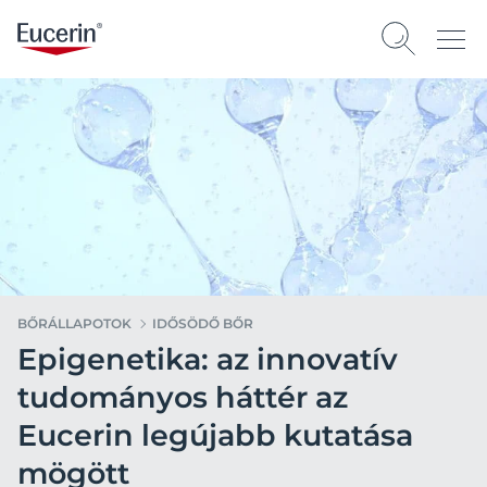
BŐRÁLLAPOTOK
IDŐSÖDŐ BŐR
Epigenetika: az innovatív
tudományos háttér az
Eucerin legújabb kutatása
mögött