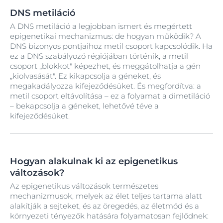
DNS metiláció
A DNS metiláció a legjobban ismert és megértett
epigenetikai mechanizmus: de hogyan működik? A
DNS bizonyos pontjaihoz metil csoport kapcsolódik. Ha
ez a DNS szabályozó régiójában történik, a metil
csoport „blokkot" képezhet, és meggátolhatja a gén
„kiolvasását". Ez kikapcsolja a géneket, és
megakadályozza kifejeződésüket. És megfordítva: a
metil csoport eltávolítása – ez a folyamat a dimetiláció
– bekapcsolja a géneket, lehetővé téve a
kifejeződésüket.
Hogyan alakulnak ki az epigenetikus
változások?
Az epigenetikus változások természetes
mechanizmusok, melyek az élet teljes tartama alatt
alakítják a sejteket, és az öregedés, az életmód és a
környezeti tényezők hatására folyamatosan fejlődnek: