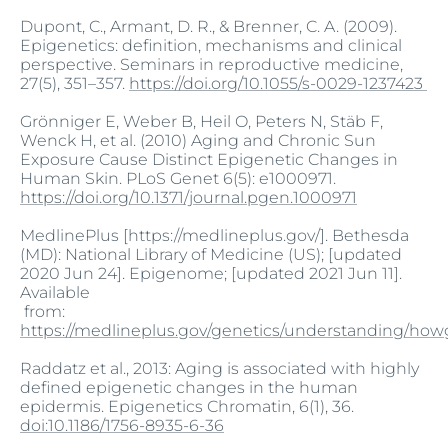
Dupont, C., Armant, D. R., & Brenner, C. A. (2009).
Epigenetics: definition, mechanisms and clinical
perspective. Seminars in reproductive medicine,
27(5), 351–357.
https://doi.org/10.1055/s-0029-1237423
Grönniger E, Weber B, Heil O, Peters N, Stäb F,
Wenck H, et al. (2010) Aging and Chronic Sun
Exposure Cause Distinct Epigenetic Changes in
Human Skin. PLoS Genet 6(5): e1000971.
https://doi.org/10.1371/journal.pgen.1000971
MedlinePlus [https://medlineplus.gov/]. Bethesda
(MD): National Library of Medicine (US); [updated
2020 Jun 24]. Epigenome; [updated 2021 Jun 11].
Available
from:
https://medlineplus.gov/genetics/understanding/h
Raddatz et al., 2013: Aging is associated with highly
defined epigenetic changes in the human
epidermis. Epigenetics Chromatin, 6(1), 36.
doi:10.1186/1756-8935-6-36