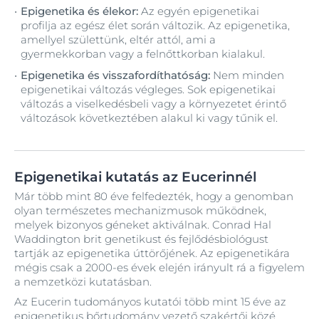
Epigenetika és élekor:
Az egyén epigenetikai
profilja az egész élet során változik. Az epigenetika,
amellyel születtünk, eltér attól, ami a
gyermekkorban vagy a felnőttkorban kialakul.
Epigenetika és visszafordíthatóság:
Nem minden
epigenetikai változás végleges. Sok epigenetikai
változás a viselkedésbeli vagy a környezetet érintő
változások következtében alakul ki vagy tűnik el.
Epigenetikai kutatás az Eucerinnél
Már több mint 80 éve felfedezték, hogy a genomban
olyan természetes mechanizmusok működnek,
melyek bizonyos géneket aktiválnak. Conrad Hal
Waddington brit genetikust és fejlődésbiológust
tartják az epigenetika úttörőjének. Az epigenetikára
mégis csak a 2000-es évek elején irányult rá a figyelem
a nemzetközi kutatásban.
Az Eucerin tudományos kutatói több mint 15 éve az
epigenetikus bőrtudomány vezető szakértői közé