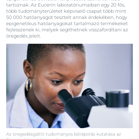
tartoznak. Az Eucerin laboratóriumaiban egy 20 fős,
több tudományterületet képviselő csapat több mint
50 000 hatóanyagot tesztelt annak érdekében, hogy
epigenetikus hatóanyagokat tartalmazó termékeket
fejlesszenek ki, melyek segíthetnek visszafordítani az
öregedés jeleit.
Az öregedésgátló tudományos bőrápolás kutatása az