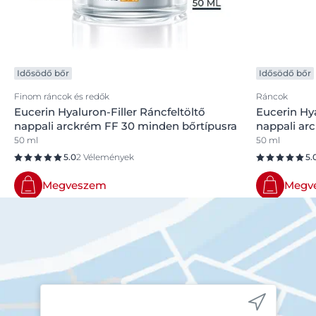
Idősödő bőr
Idősödő bőr
Finom ráncok és redők
Ráncok
Eucerin Hyaluron-Filler Ráncfeltöltő
Eucerin Hya
nappali arckrém FF 30 minden bőrtípusra
nappali ar
50 ml
50 ml
5.0
2 Vélemények
5.
Megveszem
Megv