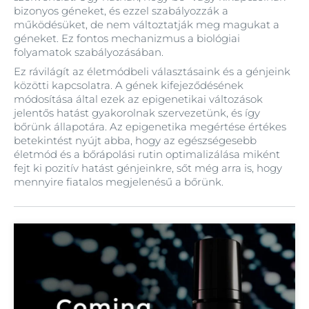
bizonyos géneket, és ezzel szabályozzák a
működésüket, de nem változtatják meg magukat a
géneket. Ez fontos mechanizmus a biológiai
folyamatok szabályozásában.
Ez rávilágít az életmódbeli választásaink és a génjeink
közötti kapcsolatra. A gének kifejeződésének
módosítása által ezek az epigenetikai változások
jelentős hatást gyakorolnak szervezetünk, és így
bőrünk állapotára. Az epigenetika megértése értékes
betekintést nyújt abba, hogy az egészségesebb
életmód és a bőrápolási rutin optimalizálása miként
fejt ki pozitív hatást génjeinkre, sőt még arra is, hogy
mennyire fiatalos megjelenésű a bőrünk.