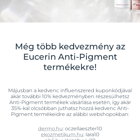
Még több kedvezmény az
Eucerin Anti-Pigment
termékekre!
Májusban a kedvenc influenszered kuponkódjával
akár további 10% kedvezményben részesülhetsz
Anti-Pigment termékek vásárlása esetén, így akár
35%-kal olcsóbban juthatsz hozzá kedvenc Anti-
Pigment termékeidre az alábbi webshopokban:
dermo.hu
: oczellaeszter10
ekozmetikum.hu
: lara10