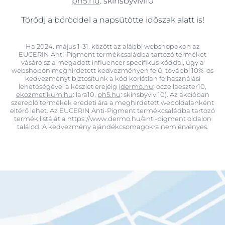
ph5.hu
: skinsbyvivi10
Törődj a bőröddel a napsütötte időszak alatt is!
Ha 2024. május 1-31. között az alábbi webshopokon az
EUCERIN Anti-Pigment termékcsaládba tartozó terméket
vásárolsz a megadott influencer specifikus kóddal, úgy a
webshopon meghirdetett kedvezményen felül további 10%-os
kedvezményt biztosítunk a kód korlátlan felhasználási
lehetőségével a készlet erejéig (
dermo.hu
: oczellaeszter10,
ekozmetikum.hu
: lara10,
ph5.hu
: skinsbyvivi10). Az akcióban
szereplő termékek eredeti ára a meghirdetett weboldalanként
eltérő lehet. Az EUCERIN Anti-Pigment termékcsaládba tartozó
termék listáját a https://www.dermo.hu/anti-pigment oldalon
találod. A kedvezmény ajándékcsomagokra nem érvényes.