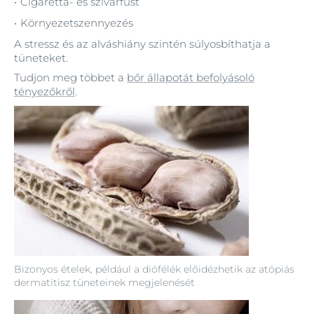
Cigaretta- és szivarfüst
Környezetszennyezés
A stressz és az alváshiány szintén súlyosbíthatja a
tüneteket.
Tudjon meg többet a
bőr állapotát befolyásoló
tényezőkről
.
Bizonyos ételek, például a diófélék előidézhetik az atópiás
dermatitisz tüneteinek megjelenését