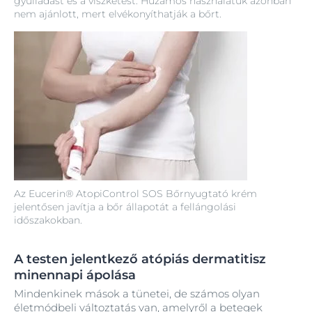
gyulladást és a viszketést. Huzamos használatuk azonban
nem ajánlott, mert elvékonyíthatják a bőrt.
Az Eucerin® AtopiControl SOS Bőrnyugtató krém
jelentősen javítja a bőr állapotát a fellángolási
időszakokban.
A testen jelentkező atópiás dermatitisz
minennapi ápolása
Mindenkinek mások a tünetei, de számos olyan
életmódbeli változtatás van, amelyről a betegek