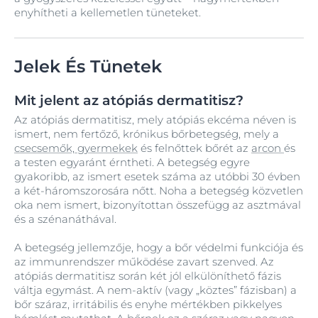
enyhítheti a kellemetlen tüneteket.
Jelek És Tünetek
Mit jelent az atópiás dermatitisz?
Az atópiás dermatitisz, mely atópiás ekcéma néven is
ismert, nem fertőző, krónikus bőrbetegség, mely a
csecsemők, gyermekek
és felnőttek bőrét az
arcon
és
a testen egyaránt érntheti. A betegség egyre
gyakoribb, az ismert esetek száma az utóbbi 30 évben
a két-háromszorosára nőtt. Noha a betegség közvetlen
oka nem ismert, bizonyítottan összefügg az asztmával
és a szénanáthával.
A betegség jellemzője, hogy a bőr védelmi funkciója és
az immunrendszer működése zavart szenved. Az
atópiás dermatitisz során két jól elkülöníthető fázis
váltja egymást. A nem-aktív (vagy „köztes” fázisban) a
bőr száraz, irritábilis és enyhe mértékben pikkelyes