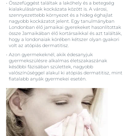
Összefüggést találtak a lakóhely és a betegség
kialakulásának kockázata között is. A városi,
szennyezettebb környezet és a hideg éghajlat
nagyobb kockázatot jelent. Egy tanulmányban
Londonban élő jamaikai gyerekeket hasonlítottak
össze Jamaikában élő kortársaikkal és azt találták,
hogy a londonaiak körében kétszer olyan gyakori
volt az atópiás dermatitisz.
Azon gyermekeknél, akik édesanyjuk
gyermekszülésre alkalmas életszakaszának
későbbi fázisában születtek, nagyobb
valószínűséggel alakul ki atópiás dermatitisz, mint
fiatalabb anyák gyermekei esetén.