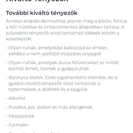
További kiváltó tényezők
Amikor atópiás dermatitisz jelenik meg a bőrön, fontos
a bőr hűsítése és irritációmentes állapotban tartása. A
súlyosbító tényezők közé tartoznak többek között a
következők:
Olyan ruhák, amelyekbe beleizzad az ember,
például a nem szellőző műszálas anyagok
Olyan ruhák, amelyek durva felületükkel az irritált
bőrhöz érnek, ilyenek a gyapjúruhák
Bizonyos ételek. Ezek egyénenként eltérőek, de a
gyakori kiváltó tényezők közé tartoznak a
tejtermékek, a diófélék és a kagylók
Alkohol
Poratka, por, pollen és más allergének
Mosószerek
Formalin