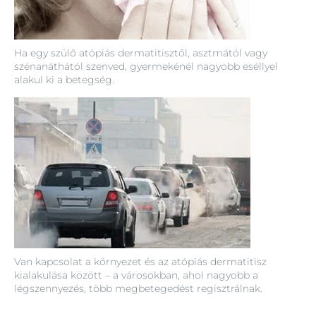
Ha egy szülő atópiás dermatitisztől, asztmától vagy
szénanáthától szenved, gyermekénél nagyobb eséllyel
alakul ki a betegség.
Van kapcsolat a környezet és az atópiás dermatitisz
kialakulása között – a városokban, ahol nagyobb a
légszennyezés, több megbetegedést regisztrálnak.