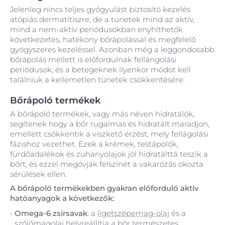
Jelenleg nincs teljes gyógyulást biztosító kezelés
atópiás dermatitiszre, de a tünetek mind az aktív,
mind a nem-aktív periódusokban enyhíthetők
következetes, hatékony bőrápolással és megfelelő
gyógyszeres kezeléssel. Azonban még a leggondosabb
bőrápolás mellett is előfordulnak fellángolási
periódusok, és a betegeknek ilyenkor módot kell
találniuk a kellemetlen tünetek csökkentésére.
Bőrápoló termékek
A bőrápoló termékek, vagy más néven hidratálók,
segítenek hogy a bőr rugalmas és hidratált maradjon,
emellett csökkentik a viszkető érzést, mely fellágolási
fázishoz vezethet. Ezek a krémek, testápolók,
fürdőadalékok és zuhanyolajok jól hidratálttá teszik a
bőrt, és ezzel megóvják felszínét a vakarózás okozta
sérülések ellen.
A bőrápoló termékekben gyakran előforduló aktív
hatóanyagok a következők:
Omega-6 zsírsavak
: a
ligetszépemag-olaj
és a
szőlőmagolaj
helyreállítja a bőr természetes