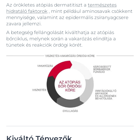
Az örökletes atópiás dermatitiszt a
természetes
hidratáló faktorok
, mint például aminosavak csökkent
mennyisége, valamint az epidermális zsíranyagcsere
zavara jellemzi.
A betegség fellángolását kiválthatja az atópiás
bőrciklus, melynek során a vakarózás elindítja a
tünetek és reakciók ördögi körét.
Kiváltó Tényezők