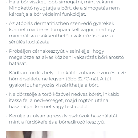
Ha a bőr viszket, jobb simogatni, mint vakarni.
Mindkettő nyugtatja a bőrt, de a simogatás nem
károsítja a bőr védelmi funkcióját.
Az atópiás dermatitiszben szenvedő gyerekek
körmét rövidre és tompára kell vágni, mert így
minimálisra csökkenthető a vakarózás okozta
sérülés kockázata.
Próbáljon cérnakesztyűt viselni éjjel, hogy
megelőzze az alvás közbeni vakarózás bőrkárosító
hatását.
Kádban fürdés helyett inkább zuhanyozzon és a víz
hőmérséklete ne legyen több 32 °C-nál. A túl
gyakori zuhanyozás kiszáríthatja a bőrt.
Ne dörzsölje a törölközővel nedves bőrét, inkább
itassa fel a nedvességet, majd rögtön utána
használjon krémet vagy testápolót.
Kerülje az olyan agresszív eszközök használatát,
mint a fürdőkefe és a bőrradírozó kesztyű.