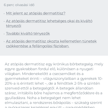
6 perc olvasási idő
Mit jelent az atópiás dermatitisz?
Az atópiás dermatitisz lehetséges okai és kiváltó
tényezői
További kiváltó tényezők
Az atópiás dermatitisz okozta kellemetlen tünetek
csökkentése a fellángolási fázisban.
Az atópiás dermatitisz egy krónikus bőrbetegség, mely
egyre gyakrabban fordul elő, különösen a nyugati
világban. Mindenekelőtt a csecsemőket és a
gyermekeket érinti – világviszonylatban a gyerekek 10-
20%-a is érintett lehet –, de a felnőttek 2-5%-a szintén
szenved ettől a betegségtől. A betegek állandóan
száraz, irritábilis bőre hajlamos a megfertőződésre és a
gyulladásra. Noha a betegséget nem lehet
elmulasztani, a rendszeres bőrápolás – szükség szerint
a gyógyszeres kezeléssel együtt – nagymértékben