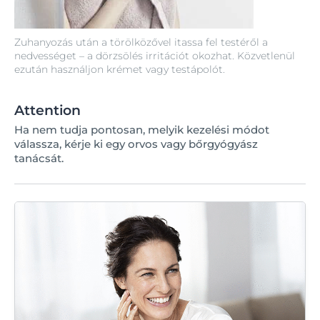
Zuhanyozás után a törölközővel itassa fel testéről a
nedvességet – a dörzsölés irritációt okozhat. Közvetlenül
ezután használjon krémet vagy testápolót.
Attention
Ha nem tudja pontosan, melyik kezelési módot
válassza, kérje ki egy orvos vagy bőrgyógyász
tanácsát.