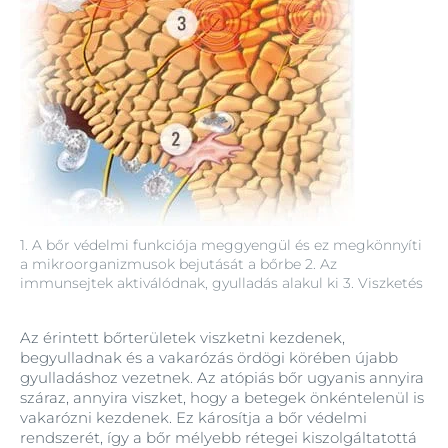
1. A bőr védelmi funkciója meggyengül és ez megkönnyíti
a mikroorganizmusok bejutását a bőrbe 2. Az
immunsejtek aktiválódnak, gyulladás alakul ki 3. Viszketés
Az érintett bőrterületek viszketni kezdenek,
begyulladnak és a vakarózás ördögi körében újabb
gyulladáshoz vezetnek. Az atópiás bőr ugyanis annyira
száraz, annyira viszket, hogy a betegek önkéntelenül is
vakarózni kezdenek. Ez károsítja a bőr védelmi
rendszerét, így a bőr mélyebb rétegei kiszolgáltatottá