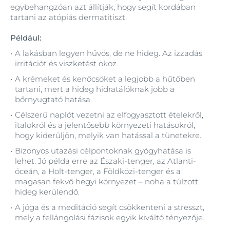
egybehangzóan azt állítják, hogy segít kordában
tartani az atópiás dermatitiszt.
Például:
A lakásban legyen hűvös, de ne hideg. Az izzadás
irritációt és viszketést okoz.
A krémeket és kenőcsöket a legjobb a hűtőben
tartani, mert a hideg hidratálóknak jobb a
bőrnyugtató hatása.
Célszerű naplót vezetni az elfogyasztott ételekről,
italokról és a jelentősebb környezeti hatásokról,
hogy kiderüljön, melyik van hatással a tünetekre.
Bizonyos utazási célpontoknak gyógyhatása is
lehet. Jó példa erre az Északi-tenger, az Atlanti-
óceán, a Holt-tenger, a Földközi-tenger és a
magasan fekvő hegyi környezet – noha a túlzott
hideg kerülendő.
A jóga és a meditáció segít csökkenteni a stresszt,
mely a fellángolási fázisok egyik kiváltó tényezője.