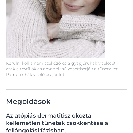
Kerülni kell a nem szellőző és a gyapjúruhák viselését –
ezek a textíliák és anyagok súlyosbíthatják a tüneteket.
Pamutruhák viselése ajánlott.
Megoldások
Az atópiás dermatitisz okozta
kellemetlen tünetek csökkentése a
fellángolási fázisban.