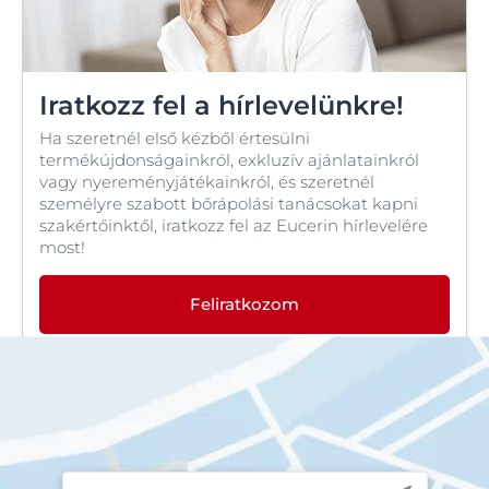
Iratkozz fel a hírlevelünkre!
Ha szeretnél első kézből értesülni
termékújdonságainkról, exkluzív ajánlatainkról
vagy nyereményjátékainkról, és szeretnél
személyre szabott bőrápolási tanácsokat kapni
szakértőinktől, iratkozz fel az Eucerin hírlevelére
most!
Feliratkozom