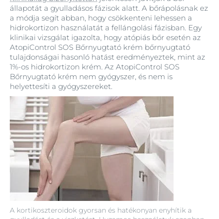
állapotát a gyulladásos fázisok alatt. A bőrápolásnak ez
a módja segít abban, hogy csökkenteni lehessen a
hidrokortizon használatát a fellángolási fázisban. Egy
klinikai vizsgálat igazolta, hogy atópiás bőr esetén az
AtopiControl SOS Bőrnyugtató krém bőrnyugtató
tulajdonságai hasonló hatást eredményeztek, mint az
1%-os hidrokortizon krém. Az AtopiControl SOS
Bőrnyugtató krém nem gyógyszer, és nem is
helyettesíti a gyógyszereket.
A kortikoszteroidok gyorsan és hatékonyan enyhítik a