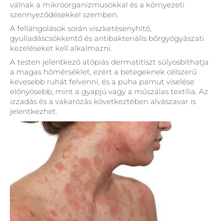
válnak a mikroorganizmusokkal és a környezeti
szennyeződésekkel szemben.
A fellángolások során viszketésenyhítő,
gyulladáscsökkentő és antibakteriális bőrgyógyászati
kezeléseket kell alkalmazni.
A testen jelentkező atópiás dermatitiszt súlyosbíthatja
a magas hőmérséklet, ezért a betegeknek célszerű
kevesebb ruhát felvenni, és a puha pamut viselése
előnyösebb, mint a gyapjú vagy a műszálas textília. Az
izzadás és a vakarózás következtében alvászavar is
jelentkezhet.