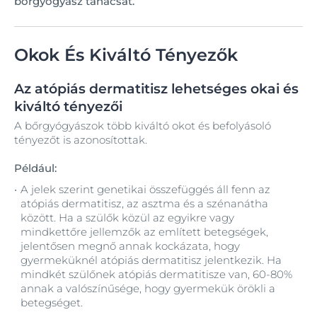
bőrgyógyász tanácsát.
Okok És Kiváltó Tényezők
Az atópiás dermatitisz lehetséges okai és
kiváltó tényezői
A bőrgyógyászok több kiváltó okot és befolyásoló
tényezőt is azonosítottak.
Például:
A jelek szerint genetikai összefüggés áll fenn az
atópiás dermatitisz, az asztma és a szénanátha
között. Ha a szülők közül az egyikre vagy
mindkettőre jellemzők az említett betegségek,
jelentősen megnő annak kockázata, hogy
gyermeküknél atópiás dermatitisz jelentkezik. Ha
mindkét szülőnek atópiás dermatitisze van, 60-80%
annak a valószínűsége, hogy gyermekük örökli a
betegséget.