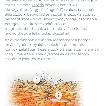
hámlást mutathat. A bőrnek ez a száraz vagy nagyon
száraz állapota
xerózis
néven is ismert. Az
aktív/gyulladt (vagy „fellángolási”) szakaszban a bőr
elfertőződik, begyullad és viszketni kezd. Az atópiás
dermatitisznek nincs ismert gyógymódja, azonban a
betegek következetes bőrápolással
meghosszabbíthatják a nem-aktív fázisokat és
lerövidíthetik a fellángolás időszakait.
Az aktív fázisban a tünetek legtöbbször a betegek
arcán, fejbőrén, nyakán, dekoltázsán, térd- és
könyökhajlatában, kezén, csuklóján és lábán jelennek
meg. Ezek a területek
gyermekek és csecsemők
esetében jelentősen eltérnek.