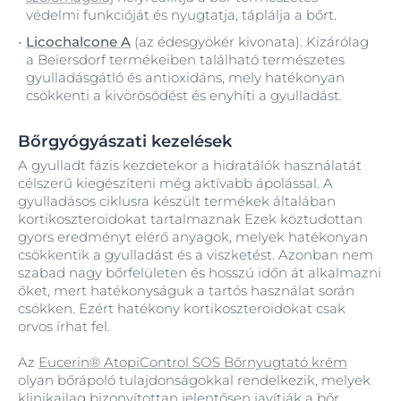
védelmi funkcióját és nyugtatja, táplálja a bőrt.
Licochalcone A
(az édesgyökér kivonata). Kizárólag
a Beiersdorf termékeiben található természetes
gyulladásgátló és antioxidáns, mely hatékonyan
csökkenti a kivörösödést és enyhíti a gyulladást.
Bőrgyógyászati kezelések
A gyulladt fázis kezdetekor a hidratálók használatát
célszerű kiegészíteni még aktívabb ápolással. A
gyulladásos ciklusra készült termékek általában
kortikoszteroidokat tartalmaznak Ezek köztudottan
gyors eredményt elérő anyagok, melyek hatékonyan
csökkentik a gyulladást és a viszketést. Azonban nem
szabad nagy bőrfelületen és hosszú időn át alkalmazni
őket, mert hatékonyságuk a tartós használat során
csökken. Ezért hatékony kortikoszteroidokat csak
orvos írhat fel.
Az
Eucerin® AtopiControl SOS Bőrnyugtató krém
olyan bőrápoló tulajdonságokkal rendelkezik, melyek
klinikailag bizonyítottan
jelentősen javítják a bőr