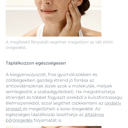
A megfelelő fényvédő segíthet megelőzni az idő előtti
öregedést.
Táplálkozzon egészségesen
A kiegyensúlyozott, friss gyümölcsökben és
zöldségekben gazdag étrend jó forrása az
antioxidánsoknak (ezek azok a molekulák, melyek
semlegesítik a szabadgyököket). Ha megváltoztatja
étrendjét és többet fogyaszt ezekből a kulcsfontosságú
élelmiszerekből, azzal segíthet csökkenteni az
oxidatív
stresszt
és megelőzheti a korai öregedést. Az
egészséges táplálkozás lassíthatja az
általános
bőröregedés
folyamatát is.