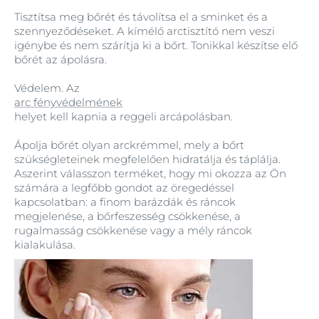
Tisztítsa meg bőrét és távolítsa el a sminket és a
szennyeződéseket. A kímélő arctisztító nem veszi
igénybe és nem szárítja ki a bőrt. Tonikkal készítse elő
bőrét az ápolásra.
Védelem. Az
arc fényvédelmének
helyet kell kapnia a reggeli arcápolásban.
Ápolja bőrét olyan arckrémmel, mely a bőrt
szükségleteinek megfelelően hidratálja és táplálja.
Aszerint válasszon terméket, hogy mi okozza az Ön
számára a legfőbb gondot az öregedéssel
kapcsolatban: a finom barázdák és ráncok
megjelenése, a bőrfeszesség csökkenése, a
rugalmasság csökkenése vagy a mély ráncok
kialakulása.