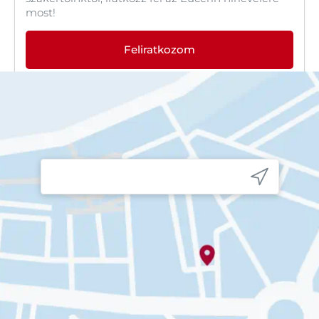
most!
Feliratkozom