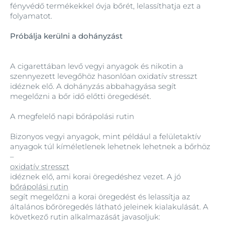
fényvédő termékekkel óvja bőrét, lelassíthatja ezt a
folyamatot.
Próbálja kerülni a dohányzást
A cigarettában levő vegyi anyagok és nikotin a
szennyezett levegőhöz hasonlóan oxidatív stresszt
idéznek elő. A dohányzás abbahagyása segít
megelőzni a bőr idő előtti öregedését.
A megfelelő napi bőrápolási rutin
Bizonyos vegyi anyagok, mint például a felületaktív
anyagok túl kíméletlenek lehetnek lehetnek a bőrhöz
–
oxidatív stresszt
idéznek elő, ami korai öregedéshez vezet. A jó
bőrápolási rutin
segít megelőzni a korai öregedést és lelassítja az
általános bőröregedés látható jeleinek kialakulását. A
következő rutin alkalmazását javasoljuk: