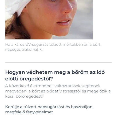
Ha a káros UV-sugárzás túlzott mértékben éri a bőrt,
napégés alakulhat ki.
Hogyan védhetem meg a bőröm az idő
előtti öregedéstől?
A következő életmódbeli változtatások segítenek
megvédeni a bőrt az oxidatív stressztől és megelőzik a
korai bőröregedést:
Kerülje a túlzott napsugárzást és használjon
megfelelő fényvédelmet