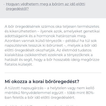
Hogyan védhetem meg a bőröm az idő előtti
öregedéstől?
A bőr öregedésének számos oka teljesen természetes
és kikerülhetetlen – ilyenek azok, amelyeket genetikai
adottságaink és a hormonok határoznak meg.
Azonban vannak külső tényezők – például ha túl sok
napsütésnek tesszük ki bőrünket –, melyek a bőr idő
előtti öregedését okozhatják. Az életmód tudatos
kialakítása csökkentheti ezeknek a tényezőknek a
hatását és segít, hogy a bőr hosszabb ideig megőrizze
fiatalos külsejét.
Mi okozza a korai bőröregedést?
A túlzott napsugárzás – a helytelen vagy nem kellő
mértékű fényvédelemmel együtt – több mint 80%-
ban felelős a bőr idő előtti öregedéséért.