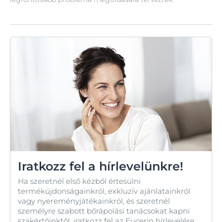
Iratkozz fel a hírlevelünkre!
Ha szeretnél első kézből értesülni
termékújdonságainkról, exkluzív ajánlatainkról
vagy nyereményjátékainkról, és szeretnél
személyre szabott bőrápolási tanácsokat kapni
szakértőinktől, iratkozz fel az Eucerin hírlevelére