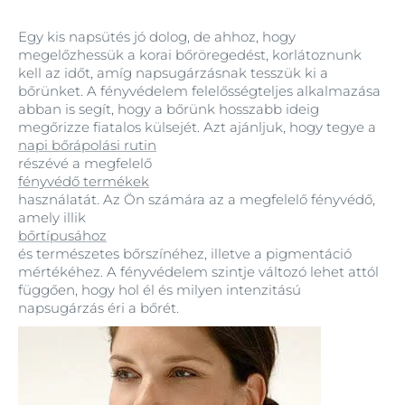
Egy kis napsütés jó dolog, de ahhoz, hogy
megelőzhessük a korai bőröregedést, korlátoznunk
kell az időt, amíg napsugárzásnak tesszük ki a
bőrünket. A fényvédelem felelősségteljes alkalmazása
abban is segít, hogy a bőrünk hosszabb ideig
megőrizze fiatalos külsejét. Azt ajánljuk, hogy tegye a
napi bőrápolási rutin
részévé a megfelelő
fényvédő termékek
használatát. Az Ön számára az a megfelelő fényvédő,
amely illik
bőrtípusához
és természetes bőrszínéhez, illetve a pigmentáció
mértékéhez. A fényvédelem szintje változó lehet attól
függően, hogy hol él és milyen intenzitású
napsugárzás éri a bőrét.