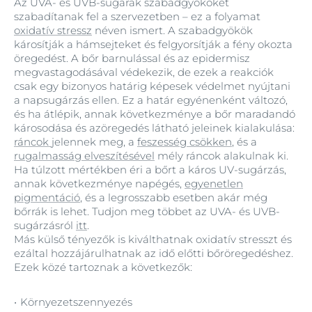
Az UVA- és UVB-sugarak szabadgyököket
szabadítanak fel a szervezetben – ez a folyamat
oxidatív stressz
néven ismert. A szabadgyökök
károsítják a hámsejteket és felgyorsítják a fény okozta
öregedést. A bőr barnulással és az epidermisz
megvastagodásával védekezik, de ezek a reakciók
csak egy bizonyos határig képesek védelmet nyújtani
a napsugárzás ellen. Ez a határ egyénenként változó,
és ha átlépik, annak következménye a bőr maradandó
károsodása és azöregedés látható jeleinek kialakulása:
ráncok
jelennek meg, a
feszesség csökken
, és a
rugalmasság elveszítésével
mély ráncok alakulnak ki.
Ha túlzott mértékben éri a bőrt a káros UV-sugárzás,
annak következménye napégés,
egyenetlen
pigmentáció
, és a legrosszabb esetben akár még
bőrrák is lehet. Tudjon meg többet az UVA- és UVB-
sugárzásról
itt
.
Más külső tényezők is kiválthatnak oxidatív stresszt és
ezáltal hozzájárulhatnak az idő előtti bőröregedéshez.
Ezek közé tartoznak a következők:
Környezetszennyezés