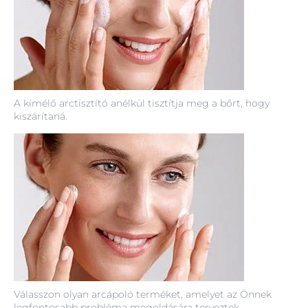
A kímélő arctisztító anélkül tisztítja meg a bőrt, hogy
kiszárítaná.
Válasszon olyan arcápoló terméket, amelyet az Önnek
legfontosabb probléma megoldására terveztek.