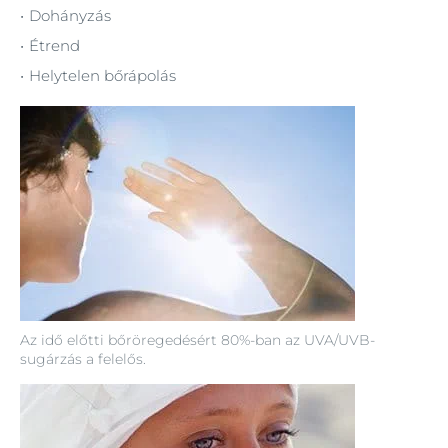
Dohányzás
Étrend
Helytelen bőrápolás
Az idő előtti bőröregedésért 80%-ban az UVA/UVB-
sugárzás a felelős.