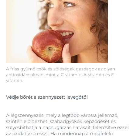
A friss gyümölcsök és zöldségek gazdagok az olyan
antioxidánsokban, mint a C-vitamin, A-vitamin és E-
vitamin.
Védje bőrét a szennyezett levegőtől
A légszennyezés, mely a legtöbb városra jellemző,
szintén előidézheti szabadgyökök képződését és
súlyosbíthatja a napsugárzás hatásait, felerősítve ezzel
az oxidatív stresszt. Ha mindennap a megfelelő