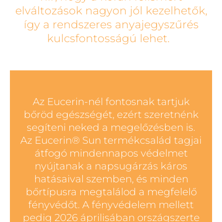
elváltozások nagyon jól kezelhetők,
így a rendszeres anyajegyszűrés
kulcsfontosságú lehet.
Az Eucerin-nél fontosnak tartjuk
bőröd egészségét, ezért szeretnénk
segíteni neked a megelőzésben is.
Az Eucerin® Sun termékcsalád tagjai
átfogó mindennapos védelmet
nyújtanak a napsugárzás káros
hatásaival szemben, és minden
bőrtípusra megtalálod a megfelelő
fényvédőt. A fényvédelem mellett
pedig 2026 áprilisában országszerte