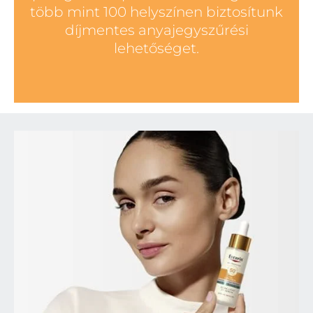
több mint 100 helyszínen biztosítunk
díjmentes anyajegyszűrési
lehetőséget.