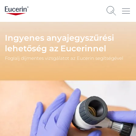
Ingyenes anyajegyszűrési
lehetőség az Eucerinnel
Foglalj díjmentes vizsgálatot az Eucerin segítségével