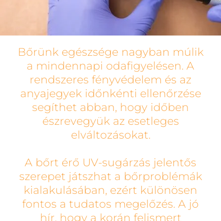
Bőrünk egészsége nagyban múlik
a mindennapi odafigyelésen. A
rendszeres fényvédelem és az
anyajegyek időnkénti ellenőrzése
segíthet abban, hogy időben
észrevegyük az esetleges
elváltozásokat.
A bőrt érő UV-sugárzás jelentős
szerepet játszhat a bőrproblémák
kialakulásában, ezért különösen
fontos a tudatos megelőzés. A jó
hír, hogy a korán felismert