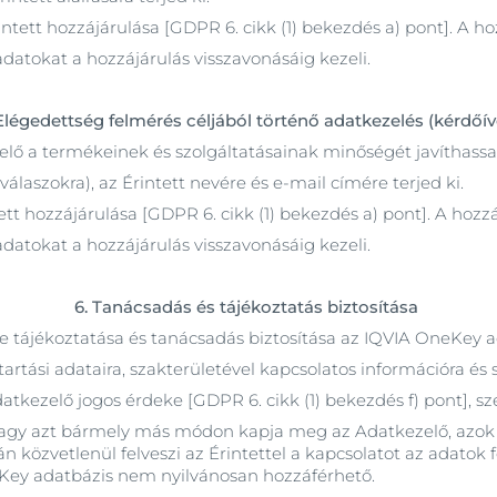
intett hozzájárulása [GDPR 6. cikk (1) bekezdés a) pont]. A h
datokat a hozzájárulás visszavonásáig kezeli.
 Elégedettség felmérés céljából történő adatkezelés (kérdőív
elő a termékeinek és szolgáltatásainak minőségét javíthassa a
(válaszokra), az Érintett nevére és e-mail címére terjed ki.
ett hozzájárulása [GDPR 6. cikk (1) bekezdés a) pont]. A hozz
datokat a hozzájárulás visszavonásáig kezeli.
6. Tanácsadás és tájékoztatás biztosítása
szére tájékoztatása és tanácsadás biztosítása az IQVIA OneKe
artási adataira, szakterületével kapcsolatos információra és 
atkezelő jogos érdeke [GDPR 6. cikk (1) bekezdés f) pont], sz
 vagy azt bármely más módon kapja meg az Adatkezelő, az
n közvetlenül felveszi az Érintettel a kapcsolatot az adatok f
neKey adatbázis nem nyilvánosan hozzáférhető.