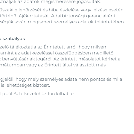
sználják az adatok megismerésére jogosultak.
zaki ellenőrzését és hiba észlelése vagy jelzése esetén
 történő tájékoztatását. Adatbiztonsági garanciaként
ékenységük során megismert személyes adatok tekintetében
ó szabályok
lő tájékoztatja az Érintetett arról, hogy milyen
 valamint az adatkezeléssel összefüggésben megillető
z benyújtásának jogáról. Az érintett másolatot kérhet a
rmátumban vagy az Érintett által választott más
megjelöli, hogy mely személyes adata nem pontos és mi a
s lehetőséget biztosít.
ljából Adatkezelőhöz fordulhat az