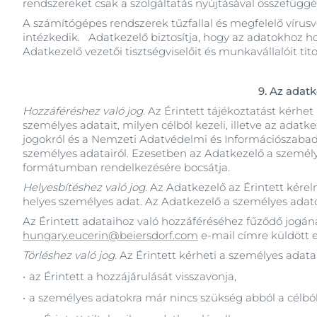
rendszereket csak a szolgáltatás nyújtásával összefüg
A számítógépes rendszerek tűzfallal és megfelelő vírusv
intézkedik. Adatkezelő biztosítja, hogy az adatokhoz ho
Adatkezelő vezetői tisztségviselőit és munkavállalóit t
9. Az adat
Hozzáféréshez való jog.
Az Érintett tájékoztatást kérhet
személyes adatait, milyen célból kezeli, illetve az adat
jogokról és a Nemzeti Adatvédelmi és Információszabad
személyes adatairól. Ezesetben az Adatkezelő a személy
formátumban rendelkezésére bocsátja.
Helyesbítéshez való jog.
Az Adatkezelő az Érintett kérel
helyes személyes adat. Az Adatkezelő a személyes adatok 
Az Érintett adataihoz való hozzáféréséhez fűződő jogán
hungary.eucerin@beiersdorf.com
e-mail címre küldött e
Törléshez való jog.
Az Érintett kérheti a személyes adatai
­az Érintett a hozzájárulását visszavonja,
­a személyes adatokra már nincs szükség abból a célból