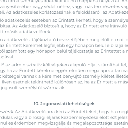
on tárolt személyes adatokat külön mappába helyezi át. Adatk
, érvényesítéséhez vagy védelméhez, vagy más természetes va
li. Az adatkezelés korlátozásának e feloldásáról, az Adatkeze
ó adatkezelés esetében az Érintett kérheti, hogy a személye
a. Az Adatkezelő biztosítja, hogy az Érintett erre irányuló 
zott másik adatkezelőnek.
jelen adatkezelési tájékoztató bevezetőjében megjelölt e-mail
z Érintett kérelmét legfeljebb egy hónapon belül elbírálja é
számított egy hónapon belül tájékoztatja az Érintettet a m
jogával.
ő az adminisztratív költségeken alapuló, díjat számíthat fe
 vagy ha az Érintett kérelme egyértelműen megalapozatlan vag
t kétségei vannak a kérelmet benyújtó személy kilétét illet
Ilyen esetnek tekinthető különösen az, ha az Érintett a máso
em a jogosult személytől származik.
10.
Jogorvoslati lehetőségek
széről.
Az Adatkezelő arra kéri az Érintetteket, hogy ha meg
ulás vagy a bírósági eljárás kezdeményezése előtt ezt jele
talanul és érdemben megvizsgálja és megalapozottsága eseté