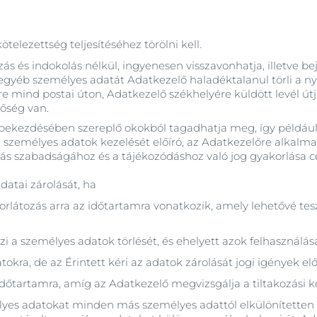
telezettség teljesítéséhez törölni kell.
zás és indokolás nélkül, ingyenesen visszavonhatja, illetve b
gyéb személyes adatát Adatkezelő haladéktalanul törli a nyi
e mind postai úton, Adatkezelő székhelyére küldött levél út
tőség van.
3) bekezdésében szereplő okokból tagadhatja meg, így példáu
 személyes adatok kezelését előíró, az Adatkezelőre alkalma
ítás szabadságához és a tájékozódáshoz való jog gyakorlása cé
adatai zárolását, ha
orlátozás arra az időtartamra vonatkozik, amely lehetővé tes
zi a személyes adatok törlését, és ehelyett azok felhasználás
kra, de az Érintett kéri az adatok zárolását jogi igények e
z időtartamra, amíg az Adatkezelő megvizsgálja a tiltakozási 
élyes adatokat minden más személyes adattól elkülönítetten 