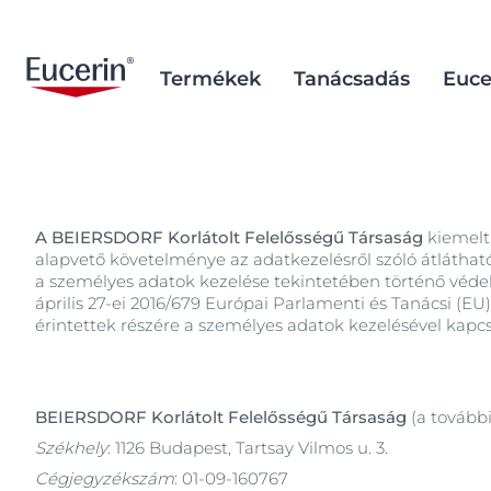
Termékek
Tanácsadás
Euce
Arcápolás
Aknéra hajlamos bőr
Brand Purpose
Aknéra hajlam
Hatóanyag ada
A BEIERSDORF Korlátolt Felelősségű Társaság
kiemelt 
Testápolás
Napozás utáni ápolás
Történelmi háttér
Napozás utáni
Tudományos h
Népszerű keresések
Népszer
alapvető követelménye az adatkezelésről szóló átlátható
Fényvédelem
Idősödő bőr
A kutatás és fejlesztés
Idősödő bőr
a személyes adatok kezelése tekintetében történő védelm
50
háttere
április 27-ei 2016/679 Európai Parlamenti és Tanácsi (EU
Szem & ajakápolás
Atópiás dermatitisz
Atópiás derma
anti
érintettek részére a személyes adatok kezelésével kapc
Kéz & lábápolás
Száraz bőr
Száraz bőr
anti pigment
Fejbőr & hajápolás
Pigmentált bőr
Pigmentált b
aquaphor
BEIERSDORF Korlátolt Felelősségű Társaság
(a tovább
Hiperérzékeny bőr
Hiperérzékeny
aquaphor
Székhely
:
1126 Budapest, Tartsay Vilmos u. 3.
Repedezett ajkak
Bőrpírre hajl
Cégjegyzékszám
:
01-09-160767
Bőrpírre hajlamos bőr
Fejbőr- és ha