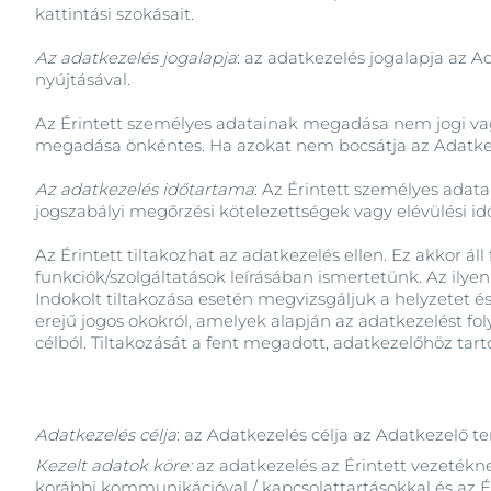
kattintási szokásait.
Az adatkezelés jogalapja
: az adatkezelés jogalapja az A
nyújtásával.
Az Érintett személyes adatainak megadása nem jogi va
megadása önkéntes. Ha azokat nem bocsátja az Adatkez
Az adatkezelés időtartama
: Az Érintett személyes adata
jogszabályi megőrzési kötelezettségek vagy elévülési idő
Az Érintett tiltakozhat az adatkezelés ellen. Ez akkor á
funkciók/szolgáltatások leírásában ismertetünk. Az ilyen
Indokolt tiltakozása esetén megvizsgáljuk a helyzetet é
erejű jogos okokról, amelyek alapján az adatkezelést f
célból. Tiltakozását a fent megadott, adatkezelőhöz tar
Adatkezelés célja
: az Adatkezelés célja az Adatkezelő t
Kezelt adatok köre:
az adatkezelés az Érintett vezetékn
korábbi kommunikációval / kapcsolattartásokkal és az Éri