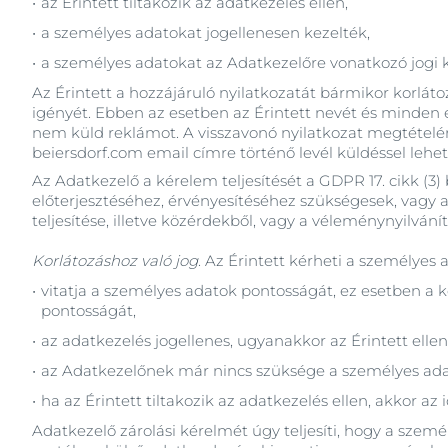
az Érintett tiltakozik az adatkezelés ellen,
a személyes adatokat jogellenesen kezelték,
a személyes adatokat az Adatkezelőre vonatkozó jogi kö
Az Érintett a hozzájáruló nyilatkozatát bármikor korláto
igényét. Ebben az esetben az Érintett nevét és minden e
nem küld reklámot. A visszavonó nyilatkozat megtételér
beiersdorf.com email címre történő levél küldéssel lehe
Az Adatkezelő a kérelem teljesítését a GDPR 17. cikk (
előterjesztéséhez, érvényesítéséhez szükségesek, vagy a
teljesítése, illetve közérdekből, vagy a véleménynyilván
Korlátozáshoz való jog
. Az Érintett kérheti a személyes 
vitatja a személyes adatok pontosságát, ez esetben a k
pontosságát,
az adatkezelés jogellenes, ugyanakkor az Érintett ellen
az Adatkezelőnek már nincs szüksége a személyes adato
ha az Érintett tiltakozik az adatkezelés ellen, akkor a
Adatkezelő zárolási kérelmét úgy teljesíti, hogy a szem