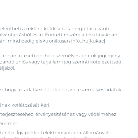
ejelentheti a reklám küldésének megtiltása iránti
lvántartásból és az Érintett részére a továbbiakban
ján, mind pedig elektronikusan info_hu[kukac]
l abban az esetben, ha a személyes adatok jogi igény
zandó uniós vagy tagállami jog szerinti kötelezettség
ljából.
zi, hogy az adatkezelő ellenőrizze a személyes adatok
ának korlátozását kéri,
lőterjesztéséhez, érvényesítéséhez vagy védelméhez,
kérelmet.
tárolja. Így például elektronikus adatállományok