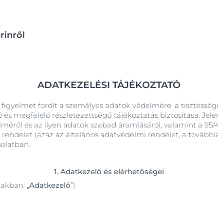
rinről
ADATKEZELÉSI TÁJÉKOZTATÓ
os bőr
tbázis
Aquaphor
figyelmet fordít a személyes adatok védelmére, a tisztessége
 ápolás
áttér
Anti-Pigment
ű termékek
 és megfelelő részletezettségű tájékoztatás biztosítása. Je
AquaPorin Active
éről és az ilyen adatok szabad áramlásáról, valamint a 95/46
Atópiás dermatitisz
Viszkető bőr
+1
) rendelet (azaz az általános adatvédelmi rendelet, a további
titisz
AtopiControl
solatban.
Száraz és irritációra hajlamos bőr
Dezodorok és izzadásgátlók
Eucerin AtopiControl Lipid-Olajtusfürdő
őr
400 ml
DermatoClean
1.
Adatkezelő és elérhetőségei
4.8
88 Vélemények
iakban: „
Adatkezelő
”)
 bőr
DermoCapillaire
Megveszem
amos bőr
DermoPure Clinical
jproblémák
Hyaluron arcpermet