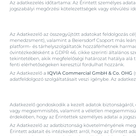
Az adatkezelés időtartama: Az Érintett személyes adatai
jogszabályi megőrzési kötelezettségek vagy elévülési idő
Az Adatkezelő az összegyűjtött adatokat feldolgozás cél
menedzsment), valamint a Beiersdorf Csoport más leányvál
platform- és tárhelyszolgáltatók hozzáférhetnek harma
óvintézkedésként a GDPR 46. cikke szerinti általános 
tekintetében, akik megfelelőségi határozat hatálya alá 
fenti elérhetőségeken keresztül fordulhat hozzánk.
Az Adatkezelő a
IQVIA Commercial GmbH & Co. OHG
(
adatfeldolgozó szolgáltatásait veszi igénybe. Az adatke
Adatkezelő gondoskodik a kezelt adatok biztonságáról, é
vagy megsemmisítés, valamint a véletlen megsemmisülés
érdekében, hogy az Érintettek személyes adatai a jogs
Az Adatkezelő az adatbiztonság követelményének megt
Érintett adatait és intézkedett arról, hogy az Érintett