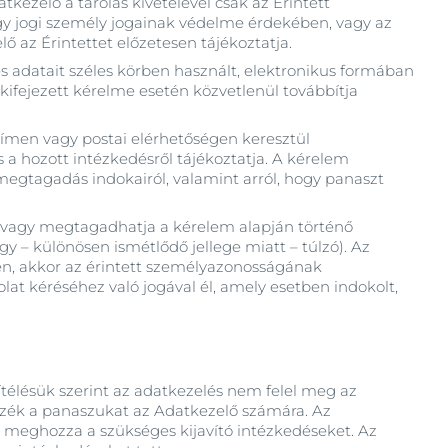
ezelő a tárolás kivételével csak az Érintett
gy jogi személy jogainak védelme érdekében, vagy az
lő az Érintettet előzetesen tájékoztatja.
s adatait széles körben használt, elektronikus formában
kifejezett kérelme esetén közvetlenül továbbítja
 címen vagy postai elérhetőségen keresztül
s a hozott intézkedésről tájékoztatja. A kérelem
egtagadás indokairól, valamint arról, hogy panaszt
l, vagy megtagadhatja a kérelem alapján történő
y – különösen ismétlődő jellege miatt – túlzó). Az
ően, akkor az érintett személyazonosságának
lat kéréséhez való jogával él, amely esetben indokolt,
ítélésük szerint az adatkezelés nem felel meg az
zzék a panaszukat az Adatkezelő számára. Az
n meghozza a szükséges kijavító intézkedéseket. Az