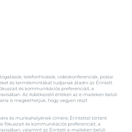
OGRAM
n
átogatások, telefonhívások, videokonferenciák, postai
eket és termékmintákat tudjanak átadni az Érintett
 fókuszait és kommunikációs preferenciáit, a
raxisában. Az Adatkezelő értékeli az e-maileken belüli
 arra is megkérhetjük, hogy vegyen részt
yére és munkahelyének címére; Érintettel történt
si fókuszait és kommunikációs preferenciáit, a
raxisában, valamint az Érintett e-maileken belüli