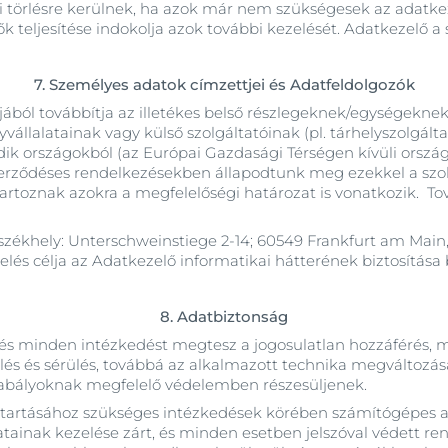
 törlésre kerülnek, ha azok már nem szükségesek az adatkezel
k teljesítése indokolja azok további kezelését. Adatkezelő a 
7. Személyes adatok címzettjei és Adatfeldolgozók
jából továbbítja az illetékes belső részlegeknek/egységeknek 
lalatainak vagy külső szolgáltatóinak (pl. tárhelyszolgáltatás
dik országokból (az Európai Gazdasági Térségen kívüli orsz
szerződéses rendelkezésekben állapodtunk meg ezekkel a szo
tartoznak azokra a megfelelőségi határozat is vonatkozik. To
székhely: Unterschweinstiege 2-14; 60549 Frankfurt am Main
zelés célja az Adatkezelő informatikai hátterének biztosítása
8. Adatbiztonság
s minden intézkedést megtesz a jogosulatlan hozzáférés, meg
 és sérülés, továbbá az alkalmazott technika megváltozásá
zabályoknak megfelelő védelemben részesüljenek.
artásához szükséges intézkedések körében számítógépes a
 adatainak kezelése zárt, és minden esetben jelszóval védett