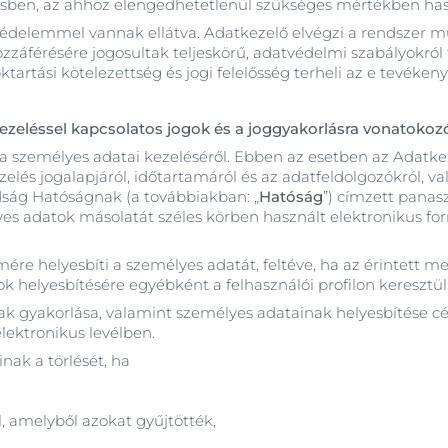
gésben, az ahhoz elengedhetetlenül szükséges mértékben ha
édelemmel vannak ellátva. Adatkezelő elvégzi a rendszer műs
zzáférésére jogosultak teljeskörű, adatvédelmi szabályokról
itoktartási kötelezettség és jogi felelősség terheli az e tev
kezeléssel kapcsolatos jogok és a joggyakorlásra vonatokoz
 a személyes adatai kezeléséről. Ebben az esetben az Adatkeze
kezelés jogalapjáról, időtartamáról és az adatfeldolgozókról,
ság Hatóságnak (a továbbiakban: „
Hatóság
”) címzett panas
es adatok másolatát széles körben használt elektronikus fo
mére helyesbíti a személyes adatát, feltéve, ha az érintett 
helyesbítésére egyébként a felhasználói profilon keresztül i
ak gyakorlása, valamint személyes adatainak helyesbítése cé
lektronikus levélben.
nak a törlését, ha
, amelyből azokat gyűjtötték,