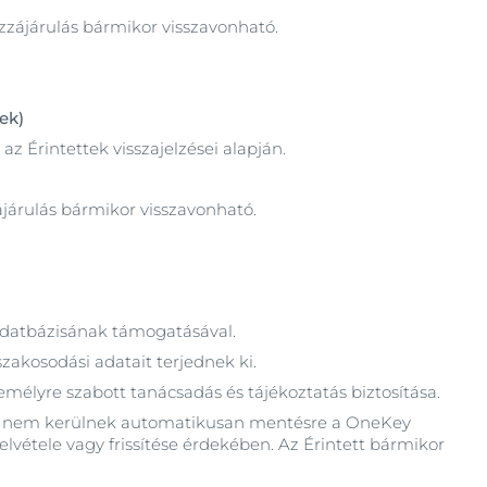
ozzájárulás bármikor visszavonható.
ek)
z Érintettek visszajelzései alapján.
ájárulás bármikor visszavonható.
y adatbázisának támogatásával.
szakosodási adatait terjednek ki.
emélyre szabott tanácsadás és tájékoztatás biztosítása.
ok nem kerülnek automatikusan mentésre a OneKey
elvétele vagy frissítése érdekében. Az Érintett bármikor