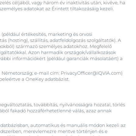
és céljából, vagy három év inaktivitás után, kivéve, ha
személyes adatokat az Érintett tiltakozásáig kezeli.
(például értékesítés, marketing és orvosi
 (hosting), szállítás, adatfeldolgozás szolgáltatók). A
ágokból) származó személyes adatokhoz. Megfelelő
lgáltatókkal. Azon harmadik országok/vállalkozások
vábbi információkért (például garanciák másolatáért) a
, Németország; e-mail cím: PrivacyOfficer@IQVIA.com)
 beleértve a OneKey adatbázist.
változtatás, továbbítás, nyilvánosságra hozatal, törlés
ból fakadó hozzáférhetetlenné válás, azaz annak
datbázisban, automatikus és manuális módon kezeli az
 rendszerben, merevlemezre mentve történjen és e