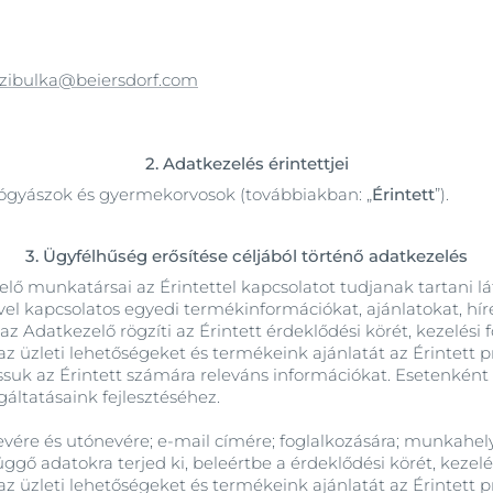
Our commitment
Száraz bőr
Hyaluron-Filler összes termék
Anti-Pigment
SOCIAL MISSION PR
SOS ajakápolás
#eucerinclusio
Hypersensitive Skin
czibulka@beiersdorf.com
Eucerin SOS Ajakbalzsam 10 ml
pH5
10 ml
Fedezd fel
Learn more
4.9
95 Vélemények
Q10 Active
2.
Adatkezelés érintettjei
Sun Protection
Megveszem
yógyászok és gyermekorvosok (továbbiakban: „
Érintett
”).
UreaRepair
3.
Ügyfélhűség erősítése céljából történő adatkezelés
Összes termék
zelő munkatársai az Érintettel kapcsolatot tudjanak tartani l
l kapcsolatos egyedi termékinformációkat, ajánlatokat, hír
z Adatkezelő rögzíti az Érintett érdeklődési körét, kezelési
z üzleti lehetőségeket és termékeink ajánlatát az Érintett p
ssuk az Érintett számára releváns információkat. Esetenként
áltatásaink fejlesztéséhez.
evére és utónevére; e-mail címére; foglalkozására; munkahel
gő adatokra terjed ki, beleértbe a érdeklődési körét, kezelé
z üzleti lehetőségeket és termékeink ajánlatát az Érintett p