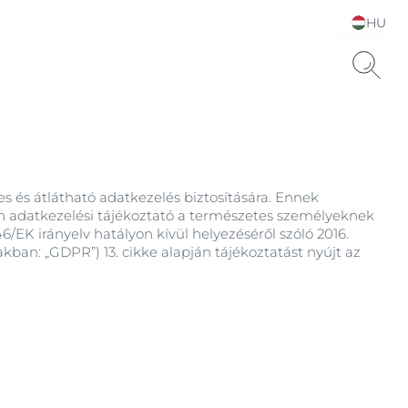
HU
Choose your Language &
Country
s és átlátható adatkezelés biztosítására. Ennek
len adatkezelési tájékoztató a természetes személyeknek
/EK irányelv hatályon kívül helyezéséről szóló 2016.
akban: „GDPR”) 13. cikke alapján tájékoztatást nyújt az