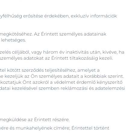
ügyfélhűség erősítése érdekében, exkluzív információk
megkötéséhez. Az Érintett személyes adatainak
lehetséges.
lés céljából, vagy három év inaktivitás után, kivéve, ha
személyes adatokat az Érintett tiltakozásáig kezeli.
tel kötött szerződés teljesítéséhez, amelyet a
ne kezeljük az Ön személyes adatait a korábbiak szerint.
jékoztatjuk Önt azokról a védelmet érdemlő kényszerítő
 adatai kezelésével szemben reklámozási és adatelemzési
megküldése az Érintett részére.
yére és munkahelyének címére; Érintettel történt