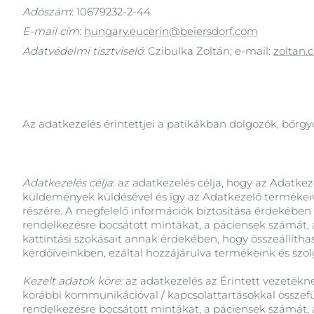
Adószám
:
10679232-2-44
Fejbőr- és hajproblémák
Érzékeny bőr
E-mail cím
:
hungary.eucerin@beiersdorf.com
Érzékeny bőr
Fényvédelem
Adatvédelmi tisztviselő
: Czibulka Zoltán; e-mail:
zoltan.
Fényvédelem
Izzadás
Izzadás
Az adatkezelés érintettjei a patikákban dolgozók, bőrg
Adatkezelés célja
: az adatkezelés célja, hogy az Adatke
küldemények küldésével és így az Adatkezelő termékeive
részére. A megfelelő információk biztosítása érdekében a
rendelkezésre bocsátott mintákat, a páciensek számát, a
kattintási szokásait annak érdekében, hogy összeállítha
kérdőíveinkben, ezáltal hozzájárulva termékeink és szolg
Kezelt adatok köre:
az adatkezelés az Érintett vezetékn
korábbi kommunikációval / kapcsolattartásokkal összefüg
rendelkezésre bocsátott mintákat, a páciensek számát, a