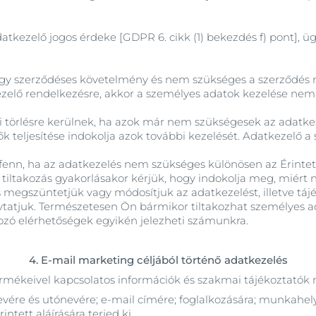
datkezelő jogos érdeke [GDPR 6. cikk (1) bekezdés f) pont], 
gy szerződéses követelmény és nem szükséges a szerződés 
elő rendelkezésre, akkor a személyes adatok kezelése nem 
i törlésre kerülnek, ha azok már nem szükségesek az adatkeze
k teljesítése indokolja azok további kezelését. Adatkezelő a 
ll fenn, ha az adatkezelés nem szükséges különösen az Érintet
 tiltakozás gyakorlásakor kérjük, hogy indokolja meg, miért 
s megszüntetjük vagy módosítjuk az adatkezelést, illetve tá
olytatjuk. Természetesen Ön bármikor tiltakozhat személyes
tozó elérhetőségek egyikén jelezheti számunkra.
4. E-mail marketing céljából történő adatkezelés
ermékeivel kapcsolatos információk és szakmai tájékoztatók 
evére és utónevére; e-mail címére; foglalkozására; munkahel
ntett aláírására terjed ki.