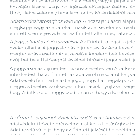
esetében külső adathordozóra kimenti, vagy a papír alap
hozzájárulásával, vagy jogi igények előterjesztéséhez
Unió, illetve valamely tagállam fontos közérdekéből keze
Adathordozhatósághoz való jog.
A hozzájáruláson alapul
megkapja vagy az adatokat másik adatkezelőnek továbbíts
érintett személyes adatait az Érintett által meghatáro
A joggyakorlás közös szabályai
. Az Érintett a jogait a 
gyakorolhatja. A joggyakorlás díjmentes. Az Adatkezelő a
megtagadása esetén Adatkezelő a kérelem beérkezésétől 
nyújthat be a Hatóságnál, és élhet bírósági jogorvoslati 
A joggyakorlás díjmentes. Bizonyos esetekben Adatkezel
intézkedést, ha az Érintett az adatairól másolatot kér,
Adatkezelő fenntartja azt a jogot, hogy ha megalapozot
megerősítéséhez szükséges információk nyújtását kérje. 
hogy Adatkezelő meggyőződjön arról, hogy a kérel
Az Érintett bejelentésének kivizsgálása az Adatkezelő ré
adatvédelmi követelményeknek, akkor a Hatósághoz ford
Adatkezelő vállalja, hogy az Érintett jelzését haladék