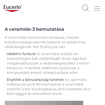
A ceramide-3 bemutatása
A ceramidok esszenciális zsírsavak, melyek
kulcsfontosságú elemét képezik az epidermisz
védőrétegének. Két fő előnyük van:
Védelmi funkció:
A ceramidok erősítik és
helyreállítjáka bőr védőrétegét. Ezzel egyrészt
megakadályozzák a nedvességvesztést a bőrön
keresztül, másrészt védelmet nyújtanak a
környezetből érkező stresszhatások ellen.
Enyhítik a bőrszárazság tüneteit:
Az optimális
hidratációs szint fenntartásával a ceramidok
enyhítik a bőr kiszáradásával járó tüneteket és a
bőrt lággyá és ellenállóvá teszik.