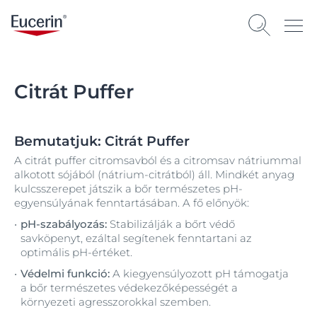
Citrát Puffer
Bemutatjuk: Citrát Puffer
A citrát puffer citromsavból és a citromsav nátriummal
alkotott sójából (nátrium-citrátból) áll. Mindkét anyag
kulcsszerepet játszik a bőr természetes pH-
egyensúlyának fenntartásában. A fő előnyök:
pH-szabályozás:
Stabilizálják a bőrt védő
savköpenyt, ezáltal segítenek fenntartani az
optimális pH-értéket.
Védelmi funkció:
A kiegyensúlyozott pH támogatja
a bőr természetes védekezőképességét a
környezeti agresszorokkal szemben.