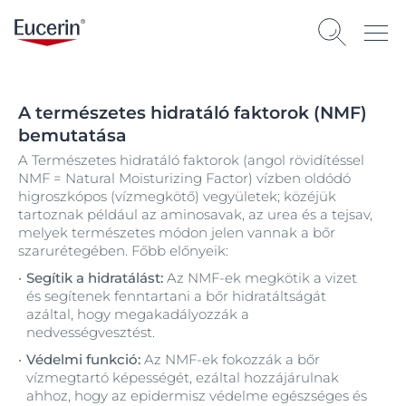
A természetes hidratáló faktorok (NMF)
bemutatása
A Természetes hidratáló faktorok (angol rövidítéssel
NMF = Natural Moisturizing Factor) vízben oldódó
higroszkópos (vízmegkötő) vegyületek; közéjük
tartoznak például az aminosavak, az urea és a tejsav,
melyek természetes módon jelen vannak a bőr
szarurétegében. Főbb előnyeik:
Segítik a hidratálást:
Az NMF-ek megkötik a vizet
és segítenek fenntartani a bőr hidratáltságát
azáltal, hogy megakadályozzák a
nedvességvesztést.
Védelmi funkció:
Az NMF-ek fokozzák a bőr
vízmegtartó képességét, ezáltal hozzájárulnak
ahhoz, hogy az epidermisz védelme egészséges és