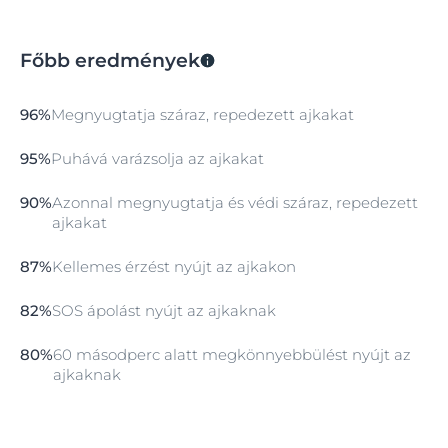
Főbb eredmények
96%
Megnyugtatja száraz, repedezett ajkakat
95%
Puhává varázsolja az ajkakat
90%
Azonnal megnyugtatja és védi száraz, repedezett
ajkakat
87%
Kellemes érzést nyújt az ajkakon
82%
SOS ápolást nyújt az ajkaknak
80%
60 másodperc alatt megkönnyebbülést nyújt az
ajkaknak