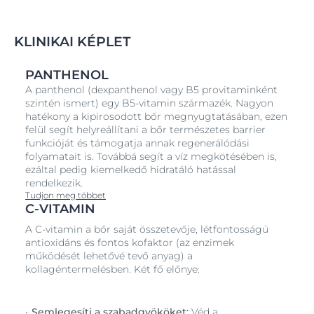
KLINIKAI KÉPLET
PANTHENOL
A panthenol (dexpanthenol vagy B5 provitaminként
szintén ismert) egy B5-vitamin származék. Nagyon
hatékony a kipirosodott bőr megnyugtatásában, ezen
felül segít helyreállítani a bőr természetes barrier
funkcióját és támogatja annak regenerálódási
folyamatait is. Továbbá segít a víz megkötésében is,
ezáltal pedig kiemelkedő hidratáló hatással
rendelkezik.
Tudjon meg többet
C-VITAMIN
A C-vitamin a bőr saját összetevője, létfontosságú
antioxidáns és fontos kofaktor (az enzimek
működését lehetővé tevő anyag) a
kollagéntermelésben. Két fő előnye:
Semlegesíti a szabadgyököket:
Véd a