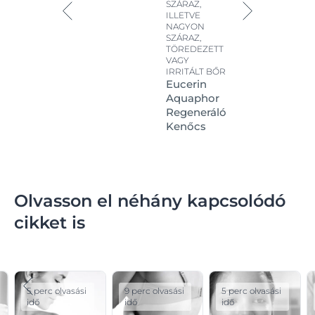
SZÁRAZ,
ILLETVE
NAGYON
SZÁRAZ,
TÖREDEZETT
VAGY
IRRITÁLT BŐR
Eucerin
Aquaphor
Regeneráló
Kenőcs
Olvasson el néhány kapcsolódó
cikket is
5 perc olvasási
9 perc olvasási
5 perc olvasási
idő
idő
idő