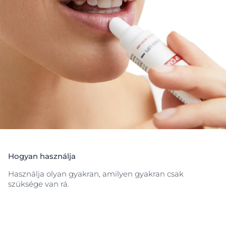
repedezett ajkakat. A glicerinnel, dexpanthenollal,
bisabolollal, valamint C- és
E-vitamin
okkal dúsított
formula ideális védőréteget hoz létre az ajakbőr
regenerálása érdekében, így újra puhává és
rugalmassá varázsolja az ajkakat.
A balzsam illat- és tartósítószermentes, speciális
applikátorának köszönhetően könnyen felvihető. 3
éves kortól használható.
Hogyan használja
Használja olyan gyakran, amilyen gyakran csak
szüksége van rá.