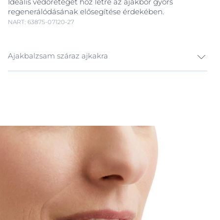
Ideális védőréteget hoz létre az ajakbőr gyors
regenerálódásának elősegítése érdekében.
NART: 63875-07120-27
Ajakbalzsam száraz ajkakra
A száraz és repedezett ajkak gyakran
kellemetlenséget, és akár fájdalmat is okozhatnak,
valamint az önbizalmunkra is rossz hatással lehet.
Ilyenkor azonnali SOS ápolásra van szükségük, az
Eucerin
Aqua
phor SOS Ajakbalzsam akár 60
másodpercen belül azonnali ápolást és
megkönnyebbülést nyújt.
Ajkaink bőre vékony, és nem találhatók benne
faggyúmirigyek, ezért hajlamos a kiszáradásra. A
hideg szél és a nap fokozhatják az ajkak kiszáradását,
ami tovább rontja a helyzetet. Az Eucerin
Aqua
phor
SOS Ajakbalzsam klinikailag és bőrgyógyászatilag
bizonyítottan megnyugtatja és gyógyítja a száraz,