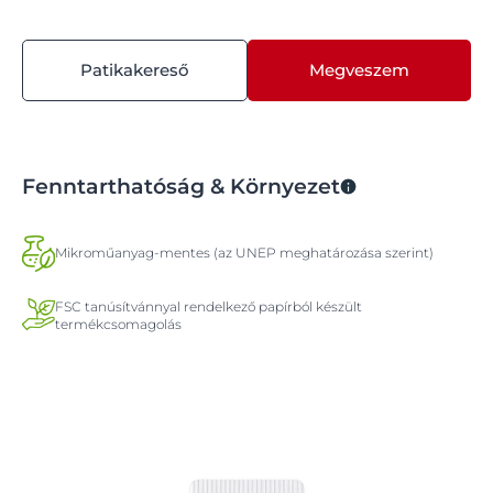
Patikakereső
Megveszem
Fenntarthatóság & Környezet
Mikroműanyag-mentes (az UNEP meghatározása szerint)
FSC tanúsítvánnyal rendelkező papírból készült
termékcsomagolás