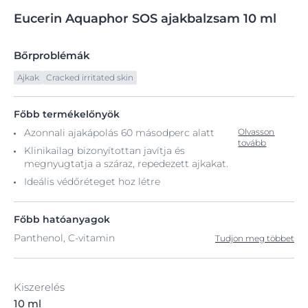
Eucerin
Aquaphor
SOS ajakbalzsam 10
ml
Bőrproblémák
Ajkak
Cracked irritated skin
Főbb termékelőnyök
Azonnali ajakápolás 60 másodperc alatt
Olvasson
tovább
Klinikailag bizonyítottan javítja és
megnyugtatja a száraz, repedezett ajkakat.
Ideális védőréteget hoz létre
Főbb hatóanyagok
Panthenol, C-vitamin
Tudjon meg többet
Kiszerelés
10 ml