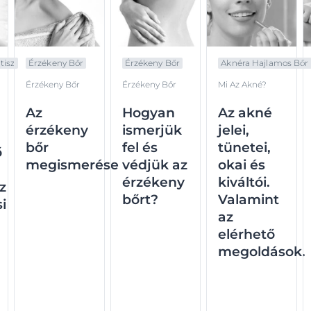
tisz
Érzékeny Bőr
Érzékeny Bőr
Aknéra Hajlamos Bőr
Érzékeny Bőr
Érzékeny Bőr
Mi Az Akné?
Az
Hogyan
Az akné
érzékeny
ismerjük
jelei,
bőr
fel és
tünetei,
ő
megismerése
védjük az
okai és
érzékeny
kiváltói.
z
bőrt?
Valamint
si
az
elérhető
megoldások.