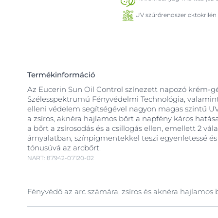
UV szűrőrendszer oktokrilén 
Termékinformáció
Az Eucerin Sun Oil Control színezett napozó krém-gé
Szélesspektrumú Fényvédelmi Technológia, valamint
elleni védelem segítségével nagyon magas szintű 
a zsíros, aknéra hajlamos bőrt a napfény káros hatásai
a bőrt a zsírosodás és a csillogás ellen, emellett 2 vál
árnyalatban, színpigmentekkel teszi egyenletessé é
tónusúvá az arcbőrt.
NART: 87942-07120-02
Fényvédő az arc számára, zsíros és aknéra hajlamos 