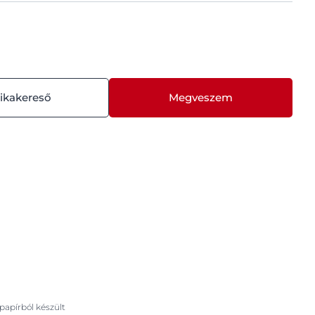
ikakereső
Megveszem
papírból készült