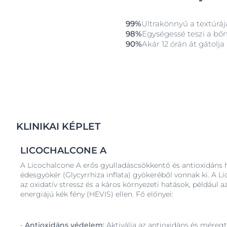
bőrgyógyászati kutatások igazolják nagyon jó tolerabi
érzékeny és aknéra hajlamos bőrön.
99%
Ultrakönnyű a textúráj
98%
Egységessé teszi a bő
90%
Akár 12 órán át gátolja 
KLINIKAI KÉPLET
LICOCHALCONE A
A Licochalcone A erős gyulladáscsökkentő és antioxidáns 
édesgyökér (Glycyrrhiza inflata) gyökeréből vonnak ki. A Li
az oxidatív stressz és a káros környezeti hatások, például 
energiájú kék fény (HEVIS) ellen. Fő előnyei:
Antioxidáns védelem:
Aktiválja az antioxidáns és méregt