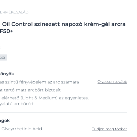
TERMÉKCSALÁD
n
Oil Control színezett
napozó krém-gél arcra
F50+
k
bőr
lőnyök
 szintű fényvédelem az arc számára
Olvasson tovább
át tartó matt arcbőrt biztosít
 elérhető (Light & Medium) az egyenletes,
yalatú arcbőrért
agok
 Glycyrrhetinic Acid
Tudjon meg többet