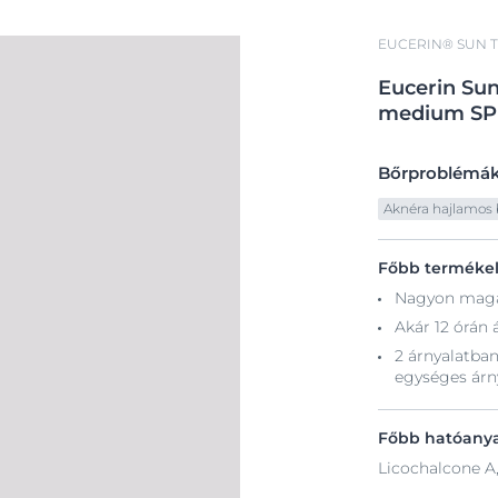
EUCERIN® SUN 
Eucerin
Su
medium SP
Bőrproblémá
Aknéra hajlamos 
Főbb terméke
Nagyon magas
Akár 12 órán 
2 árnyalatban
egységes árn
Főbb hatóany
Licochalcone A,