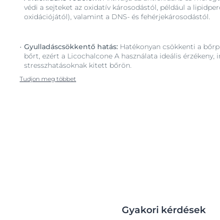
védi a sejteket az oxidatív károsodástól, például a lipidper
oxidációjától), valamint a DNS- és fehérjekárosodástól.
Gyulladáscsökkentő hatás:
Hatékonyan csökkenti a bőrpír
bőrt, ezért a Licochalcone A használata ideális érzékeny, i
stresszhatásoknak kitett bőrön.
Tudjon meg többet
Gyakori kérdések