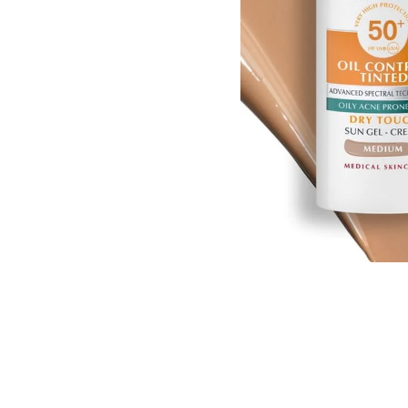
e, az UV-fény a
) szintén
lentenek a bőr
él arcra SPF50+
arckrém zsíros
lesspektrumú
nology) a magas
s fotostabil
 mely
rejött
avat is
mechanizmusát.
ékek
bőrtónust. A
z L-karnitin és
 a bőrt azonnal
ás matt hatást
él arcra SPF50+
. Klinikai és