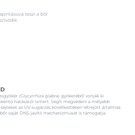
apintásúvá teszi a bőr
szívódik
ID
desgyökér (Glycyrrhiza glabra) gyökeréből vonják ki.
kkentő hatásáról ismert. Segít megvédeni a mélyebb
sejteket az UV-sugárzás következtében létrejött ártalmas
 bőr saját DNS-javító mechanizmusát is támogatja.