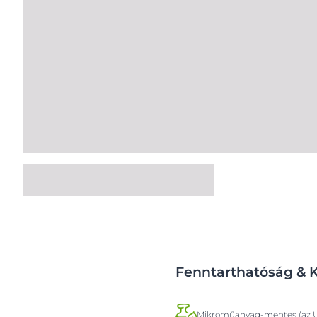
Fenntarthatóság & 
Mikroműanyag-mentes (az U