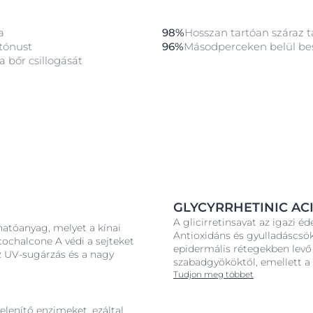
litását
a
98%
Hosszan tartóan száraz t
rtónust
96%
Másodperceken belül be
a bőr csillogását
GLYCYRRHETINIC AC
A glicirretinsavat az igazi é
hatóanyag, melyet a kínai
Antioxidáns és gyulladáscsö
cochalcone A védi a sejteket
epidermális rétegekben levő 
az UV-sugárzás és a nagy
szabadgyököktől, emellett a
Tudjon meg többet
elenítő enzimeket, ezáltal