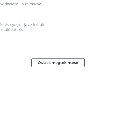
oxidációtól (a zsírsavak
t és nyugtatja az irritált
rritálódott és
Összes megtekintése