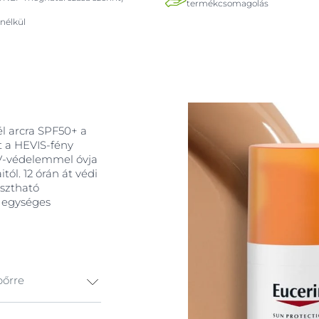
termékcsomagolás
nélkül
l arcra SPF50+ a
 a HEVIS-fény
UV-védelemmel óvja
tól. 12 órán át védi
asztható
s egységes
bőrre