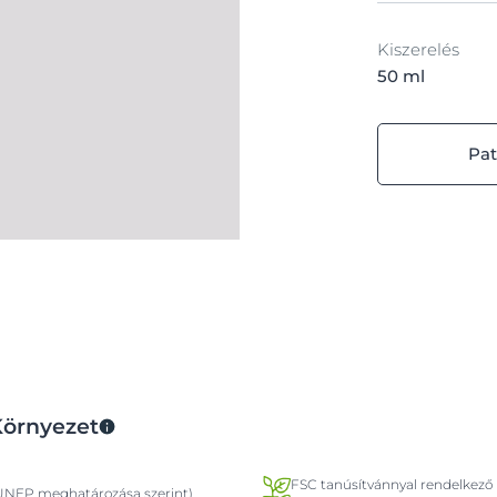
Kiszerelés
50 ml
Pat
Környezet
FSC tanúsítvánnyal rendelkező 
NEP meghatározása szerint)