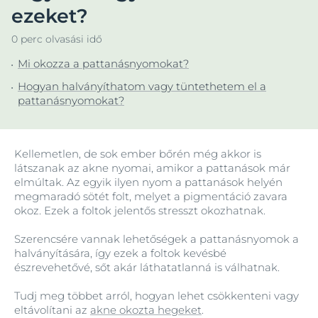
ezeket?
0 perc olvasási idő
Mi okozza a pattanásnyomokat?
Hogyan halványíthatom vagy tüntethetem el a
pattanásnyomokat?
Kellemetlen, de sok ember bőrén még akkor is
látszanak az akne nyomai, amikor a pattanások már
elmúltak. Az egyik ilyen nyom a pattanások helyén
megmaradó sötét folt, melyet a pigmentáció zavara
okoz. Ezek a foltok jelentős stresszt okozhatnak.
Szerencsére vannak lehetőségek a pattanásnyomok a
halványítására, így ezek a foltok kevésbé
észrevehetővé, sőt akár láthatatlanná is válhatnak.
Tudj meg többet arról, hogyan lehet csökkenteni vagy
eltávolítani az
akne okozta hegeket
.