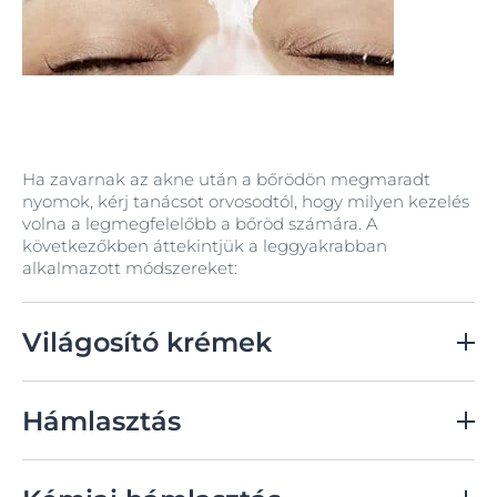
Ha zavarnak az akne után a bőrödön megmaradt
nyomok, kérj tanácsot orvosodtól, hogy milyen kezelés
volna a legmegfelelőbb a bőröd számára. A
következőkben áttekintjük a leggyakrabban
alkalmazott módszereket:
Világosító krémek
Amikor az aknéd meggyógyult, elkezdhetsz használni
olyan krémeket, melyeket kifejezetten az akne
Hámlasztás
nyomainak halványítására fejlesztettek ki. Ügyelj rá,
hogy olyan termékeket válassz, melyek nem-
Hámlasztó kezelések
mitesszerképzők, mert ezek biztosan nem fogják
Az innovatív
Eucerin Dermo Pure Skin Renewal