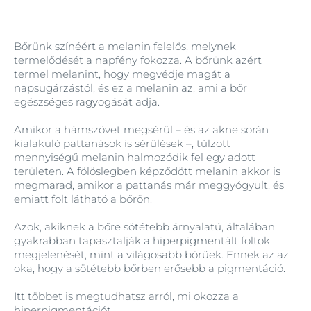
Bőrünk színéért a melanin felelős, melynek
termelődését a napfény fokozza. A bőrünk azért
termel melanint, hogy megvédje magát a
napsugárzástól, és ez a melanin az, ami a bőr
egészséges ragyogását adja.
Amikor a hámszövet megsérül – és az akne során
kialakuló pattanások is sérülések –, túlzott
mennyiségű melanin halmozódik fel egy adott
területen. A fölöslegben képződött melanin akkor is
megmarad, amikor a pattanás már meggyógyult, és
emiatt folt látható a bőrön.
Azok, akiknek a bőre sötétebb árnyalatú, általában
gyakrabban tapasztalják a hiperpigmentált foltok
megjelenését, mint a világosabb bőrűek. Ennek az az
oka, hogy a sötétebb bőrben erősebb a pigmentáció.
Itt többet is megtudhatsz arról, mi okozza a
hiperpigmentációt
.