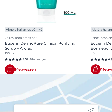
SPF50+ terméket.
Aknéra hajlamos bőr
+2
Aknéra hajla
Zsíros, problémás bőr
Zsíros, problé
Eucerin DermoPure Clinical Purifying
Eucerin Der
Scrub – Arcradír
Bőrmegújí
100 ml
40 ml
5.0
1 Vélemények
4.
Megveszem
Megv