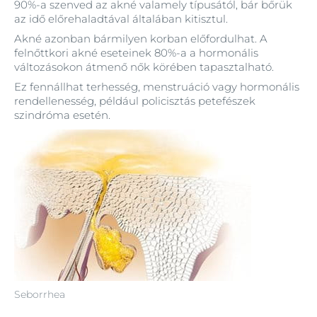
90%-a szenved az akné valamely típusától, bár bőrük
az idő előrehaladtával általában kitisztul.
Akné azonban bármilyen korban előfordulhat. A
felnőttkori akné eseteinek 80%-a a hormonális
változásokon átmenő nők körében tapasztalható.
Ez fennállhat terhesség, menstruáció vagy hormonális
rendellenesség, például policisztás petefészek
szindróma esetén.
Seborrhea