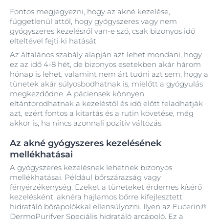
Fontos megjegyezni, hogy az akné kezelése,
függetlenül attól, hogy gyógyszeres vagy nem
gyógyszeres kezelésről van-e szó, csak bizonyos idő
elteltével fejti ki hatását.
Az általános szabály alapján azt lehet mondani, hogy
ez az idő 4-8 hét, de bizonyos esetekben akár három
hónap is lehet, valamint nem árt tudni azt sem, hogy a
tünetek akár súlyosbodhatnak is, mielőtt a gyógyulás
megkezdődne. A páciensek könnyen
eltántorodhatnak a kezeléstől és idő előtt feladhatják
azt, ezért fontos a kitartás és a rutin követése, még
akkor is, ha nincs azonnali pozitív változás.
Az akné gyógyszeres kezelésének
mellékhatásai
A gyógyszeres kezelésnek lehetnek bizonyos
mellékhatásai. Például bőrszárazság vagy
fényérzékenység. Ezeket a tüneteket érdemes kísérő
kezelésként, aknéra hajlamos bőrre kifejlesztett
hidratáló bőrápolókkal ellensúlyozni. Ilyen az Eucerin®
DermoPurifyer Speciális hidratáló arcápoló. Ez a