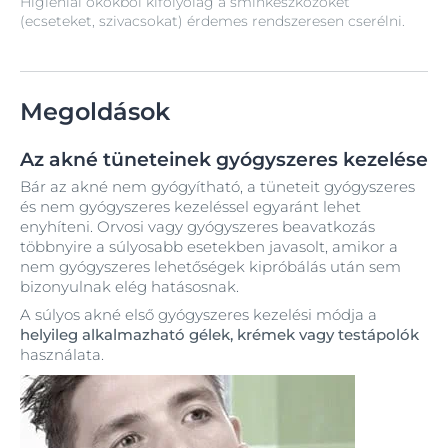
Higiéniai okokból kifolyólag a sminkeszközöket
(ecseteket, szivacsokat) érdemes rendszeresen cserélni.
Megoldások
Az akné tüneteinek gyógyszeres kezelése
Bár az akné nem gyógyítható, a tüneteit gyógyszeres
és nem gyógyszeres kezeléssel egyaránt lehet
enyhíteni. Orvosi vagy gyógyszeres beavatkozás
többnyire a súlyosabb esetekben javasolt, amikor a
nem gyógyszeres lehetőségek kipróbálás után sem
bizonyulnak elég hatásosnak.
A súlyos akné első gyógyszeres kezelési módja a
helyileg alkalmazható gélek, krémek vagy testápolók
használata.