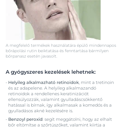
A megfelelő termékek használatára épülő mindennapos
bőrápolási rutin beiktatása és fenntartása bármilyen
bőrpanasz esetén javasolt.
A gyógyszeres kezelések lehetnek:
Helyileg alkalmazható retinoidok
, mint a tretinoin
és az adapelene. A helyileg alkalmazandó
retinoidok a rendellenes keratinizációt
ellensúlyozzák, valamint gyulladáscsökkentő
hatással is bírnak, így alkalmasak a komedós és a
gyulladásos akné kezelésére is.
Benzoyl peroxid
: segít meggátolni, hogy az elhalt
bőr eltömítse a szőrtüszőket, valamint kiirtja a