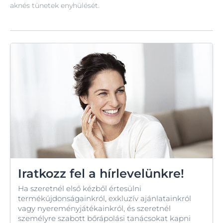
aknés tünetek enyhülését.
Iratkozz fel a hírlevelünkre!
Ha szeretnél első kézből értesülni
termékújdonságainkról, exkluzív ajánlatainkról
vagy nyereményjátékainkról, és szeretnél
személyre szabott bőrápolási tanácsokat kapni