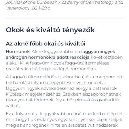
Journal of the European Academy of Dermatology and
Venerology, 26, 1-29.o.
Okok és kiváltó tényezők
Az akné főbb okai és kiváltói
Hormonok
. Akné leggyakrabban a
faggyúmirigyek
androgén hormonokra adott reakciója
következtében
alakul ki. A faggyúmirigyek faggyútúltermeléssel
reagálnak a körforgásba lépő hormonokra.
A faggyú túltermelődése (seborrhea) és a megbomlott
bőrhámlási folyamat együttesen vezetnek el a
faggyúmirigyek növekedéséhez és így a pattanások,
kiütések megjelenéséhez. Ezekben elszaporodhatnak
bizonyos baktériumok, így a bőr pirossá és gyulladttá
válhat.
Ez a folyamat a leggyakrabban tinédzserkorban lép fel,
minthogy fiúk és lányok egyaránt ilyenkor tapasztalják
meg az androgének hirtelen áradatát. A tinédzserek