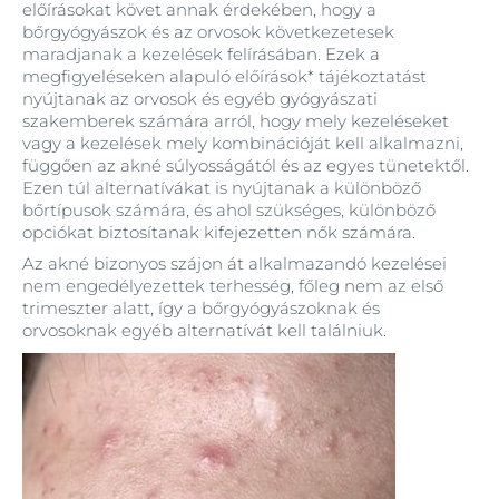
előírásokat követ annak érdekében, hogy a
bőrgyógyászok és az orvosok következetesek
maradjanak a kezelések felírásában. Ezek a
megfigyeléseken alapuló előírások* tájékoztatást
nyújtanak az orvosok és egyéb gyógyászati
szakemberek számára arról, hogy mely kezeléseket
vagy a kezelések mely kombinációját kell alkalmazni,
függően az akné súlyosságától és az egyes tünetektől.
Ezen túl alternatívákat is nyújtanak a különböző
bőrtípusok számára, és ahol szükséges, különböző
opciókat biztosítanak kifejezetten nők számára.
Az akné bizonyos szájon át alkalmazandó kezelései
nem engedélyezettek terhesség, főleg nem az első
trimeszter alatt, így a bőrgyógyászoknak és
orvosoknak egyéb alternatívát kell találniuk.