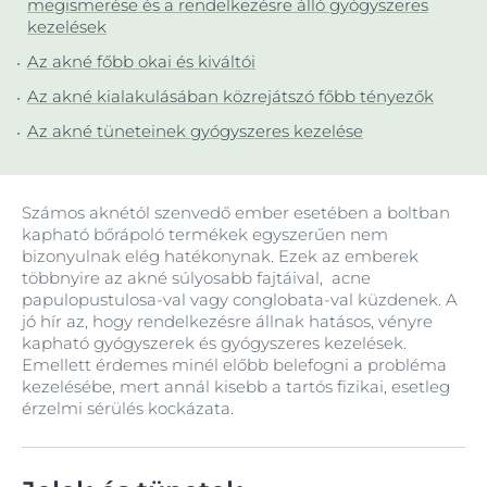
megismerése és a rendelkezésre álló gyógyszeres
kezelések
Az akné főbb okai és kiváltói
Az akné kialakulásában közrejátszó főbb tényezők
Az akné tüneteinek gyógyszeres kezelése
Számos aknétól szenvedő ember esetében a boltban
kapható bőrápoló termékek egyszerűen nem
bizonyulnak elég hatékonynak. Ezek az emberek
többnyire az akné súlyosabb fajtáival, acne
papulopustulosa-val vagy conglobata-val küzdenek. A
jó hír az, hogy rendelkezésre állnak hatásos, vényre
kapható gyógyszerek és gyógyszeres kezelések.
Emellett érdemes minél előbb belefogni a probléma
kezelésébe, mert annál kisebb a tartós fizikai, esetleg
érzelmi sérülés kockázata.