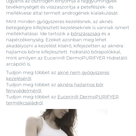
ugyanis az ösztrogén elnyomja a faggyúmirigyek
tevékenységét és visszaszorítja a petefészek- és
mellékvese által termelt androgének kialakulását.
Mint minden gyógyszeres kezelésnek, az aknés
betegségre kifejlesztett kezeléseknek is vannak ismert
mellékhatásai. Ide tartozik a
bőrszárazság
és a
napérzékenység. Ezeket azonban meg lehet
akadályozni a kezelést kísérő, kifejezetten az aknéra
hajlamos bőrre kifejlesztett hidratáló bőrápolókkal,
mint amilyen az Eucerin® DermoPURIFYER Hidratáló
arcápoló is.
Tudjon meg többet az
akné nem gyógyszeres
kezeléséről
.
Tudjon meg többet az
aknéra hajlamos bőr
fényvédelméről
.
Tudjon meg többet az
Eucerin® DermoPURIFYER
termékcsaládról
.