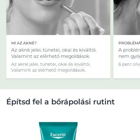
MI AZ AKNÉ?
PROBLÉMÁ
Az akné jelei, tünetei, okai és kiváltói.
A problé
Valamint az elérhető megoldások.
nem gyóg
Az akné jelei, tünetei, okai és kiváltói.
6 perc olv
Valamint az elérhető megoldások.
Építsd fel a bőrápolási rutint