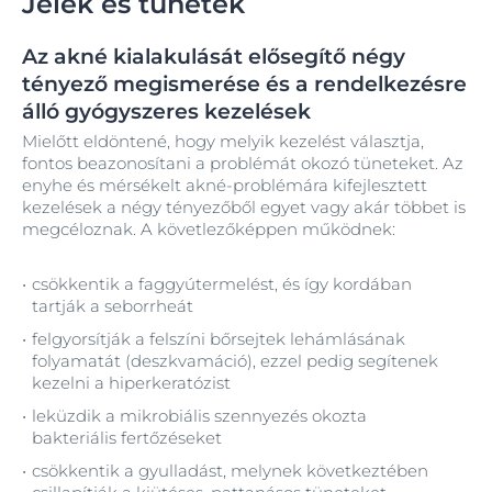
Jelek és tünetek
Az akné kialakulását elősegítő négy
tényező megismerése és a rendelkezésre
álló gyógyszeres kezelések
Mielőtt eldöntené, hogy melyik kezelést választja,
fontos beazonosítani a problémát okozó tüneteket. Az
enyhe és mérsékelt akné-problémára kifejlesztett
kezelések a négy tényezőből egyet vagy akár többet is
megcéloznak. A követlezőképpen működnek:
csökkentik a faggyútermelést, és így kordában
tartják a seborrheát
felgyorsítják a felszíni bőrsejtek lehámlásának
folyamatát (deszkvamáció), ezzel pedig segítenek
kezelni a hiperkeratózist
leküzdik a mikrobiális szennyezés okozta
bakteriális fertőzéseket
csökkentik a gyulladást, melynek következtében