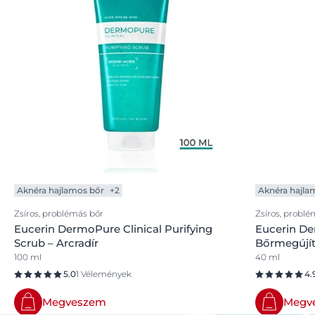
Aknéra hajlamos bőr
+2
Aknéra hajla
Zsíros, problémás bőr
Zsíros, problé
Eucerin DermoPure Clinical Purifying
Eucerin Der
Scrub – Arcradír
Bőrmegújí
100 ml
40 ml
5.0
1 Vélemények
4.
Megveszem
Megv