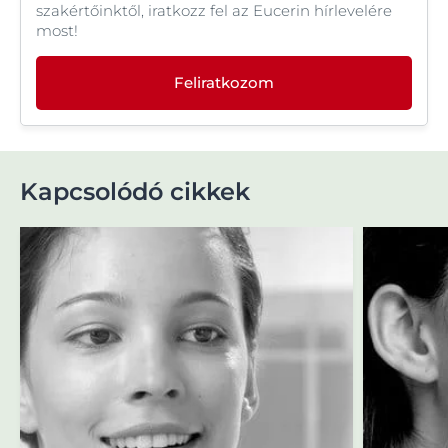
szakértőinktől, iratkozz fel az Eucerin hírlevelére
most!
Feliratkozom
Kapcsolódó cikkek