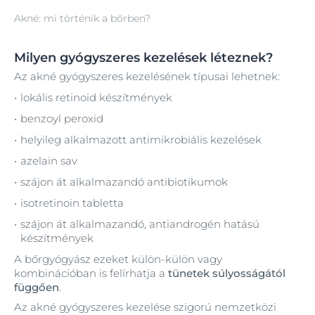
Akné: mi történik a bőrben?
Milyen gyógyszeres kezelések léteznek?
Az akné gyógyszeres kezelésének típusai lehetnek:
lokális retinoid készítmények
benzoyl peroxid
helyileg alkalmazott antimikrobiális kezelések
azelain sav
szájon át alkalmazandó antibiotikumok
isotretinoin tabletta
szájon át alkalmazandó, antiandrogén hatású
készítmények
A bőrgyógyász ezeket külön-külön vagy
kombinációban is felírhatja a
tünetek súlyosságától
függően
.
Az akné gyógyszeres kezelése szigorú nemzetközi