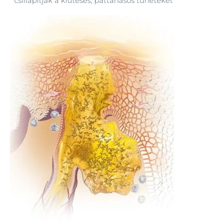
csillapítják a kiütéses, pattanásos tüneteket