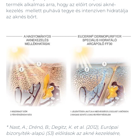
termék alkalmas arra, hogy az előírt orvosi akné-
kezelés mellett puhává tegye és intenzíven hidratálja
az aknés bőrt.
* Nast, A.; Drénó, B.; Degitz, K. et al. (2012), Európai
bizonyíték-alapú (S3) előírások az akné kezelésére,