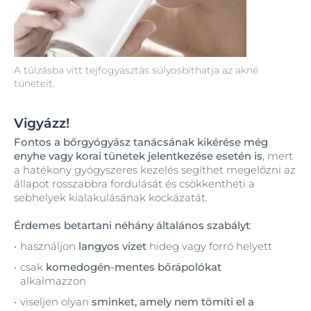
A túlzásba vitt tejfogyasztás súlyosbíthatja az akné
tüneteit.
Vigyázz!
Fontos a bőrgyógyász tanácsának kikérése még
enyhe vagy korai tünetek jelentkezése esetén is
, mert
a hatékony gyógyszeres kezelés segíthet megelőzni az
állapot rosszabbra fordulását és csökkentheti a
sebhelyek kialakulásának kockázatát.
Érdemes betartani néhány általános szabályt
:
használjon
langyos vizet
hideg vagy forró helyett
csak
komedogén-mentes bőrápolókat
alkalmazzon
viseljen olyan
sminket, amely nem tömíti el a