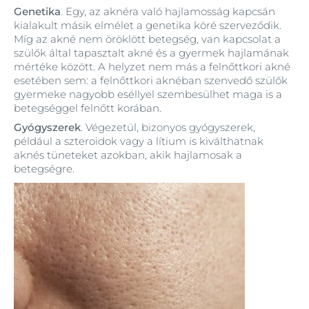
Genetika
. Egy, az aknéra való hajlamosság kapcsán
kialakult másik elmélet a genetika köré szerveződik.
Míg az akné nem öröklött betegség, van kapcsolat a
szülők által tapasztalt akné és a gyermek hajlamának
mértéke között. A helyzet nem más a felnőttkori akné
esetében sem: a felnőttkori aknéban szenvedő szülők
gyermeke nagyobb eséllyel szembesülhet maga is a
betegséggel felnőtt korában.
Gyógyszerek
. Végezetül, bizonyos gyógyszerek,
például a szteroidok vagy a lítium is kiválthatnak
aknés tüneteket azokban, akik hajlamosak a
betegségre.