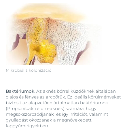
Mikrobiális kolonizáció
Baktériumok
. Az aknés bőrrel küzdőknek általában
olajos és fényes az arcbőrük. Ez ideális körülményeket
biztosít az alapvetően ártalmatlan baktériumok
(Propionibaktréium-aknék) számára, hogy
megsokszorozódjanak és így irritációt, valamint
gyulladást okozzanak a megnövekedett
faggyúmirigyekben.