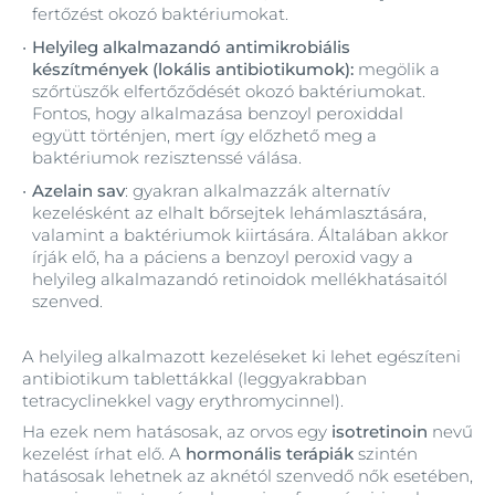
fertőzést okozó baktériumokat.
Helyileg alkalmazandó antimikrobiális
készítmények (lokális antibiotikumok):
megölik a
szőrtüszők elfertőződését okozó baktériumokat.
Fontos, hogy alkalmazása benzoyl peroxiddal
együtt történjen, mert így előzhető meg a
baktériumok rezisztenssé válása.
Azelain sav
: gyakran alkalmazzák alternatív
kezelésként az elhalt bőrsejtek lehámlasztására,
valamint a baktériumok kiirtására. Általában akkor
írják elő, ha a páciens a benzoyl peroxid vagy a
helyileg alkalmazandó retinoidok mellékhatásaitól
szenved.
A helyileg alkalmazott kezeléseket ki lehet egészíteni
antibiotikum tablettákkal (leggyakrabban
tetracyclinekkel vagy erythromycinnel).
Ha ezek nem hatásosak, az orvos egy
isotretinoin
nevű
kezelést írhat elő. A
hormonális terápiák
szintén
hatásosak lehetnek az aknétól szenvedő nők esetében,