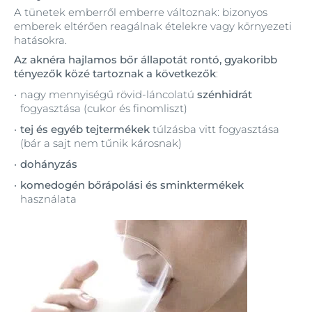
A tünetek emberről emberre változnak: bizonyos
emberek eltérően reagálnak ételekre vagy környezeti
hatásokra.
Az aknéra hajlamos bőr állapotát rontó, gyakoribb
tényezők közé tartoznak a következők
:
nagy mennyiségű rövid-láncolatú
szénhidrát
fogyasztása (cukor és finomliszt)
tej és egyéb tejtermékek
túlzásba vitt fogyasztása
(bár a sajt nem tűnik károsnak)
dohányzás
komedogén bőrápolási és sminktermékek
használata