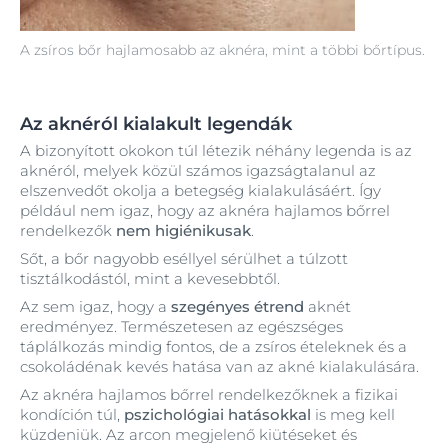
A zsíros bőr hajlamosabb az aknéra, mint a többi bőrtípus.
Az aknéról kialakult legendák
A bizonyított okokon túl létezik néhány legenda is az
aknéról, melyek közül számos igazságtalanul az
elszenvedőt okolja a betegség kialakulásáért. Így
például nem igaz, hogy az aknéra hajlamos bőrrel
rendelkezők
nem higiénikusak
.
Sőt, a bőr nagyobb eséllyel sérülhet a túlzott
tisztálkodástól, mint a kevesebbtől.
Az sem igaz, hogy a
szegényes étrend
aknét
eredményez. Természetesen az egészséges
táplálkozás mindig fontos, de a zsíros ételeknek és a
csokoládénak kevés hatása van az akné kialakulására.
Az aknéra hajlamos bőrrel rendelkezőknek a fizikai
kondíción túl,
pszichológiai hatásokkal
is meg kell
küzdeniük. Az arcon megjelenő kiütéseket és