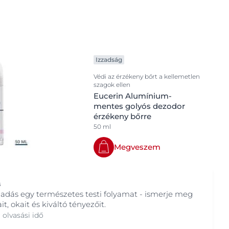
Bőrállapotok
OGRAM
Ajkak
n
Aknéra hajlamos bőr
Atópiás dermatitisz
Izzadság
Bőrpírre hajlamos bőr
Védi az érzékeny bőrt a kellemetlen
szagok ellen
Cracked irritated skin
Eucerin Alumínium-
Érzékeny bőr
mentes golyós dezodor
érzékeny bőrre
Extra érzékeny bőrre
50 ml
Fejbőr és hajproblémák
Megveszem
Fényvédelem
Hiperérzékeny bőr
s
Hiperérzékeny, bőrpírre hajlamos bőr
zadás egy természetes testi folyamat - ismerje meg
Hiperpigmentáció
it, okait és kiváltó tényezőit.
 olvasási idő
Idősödő bőr