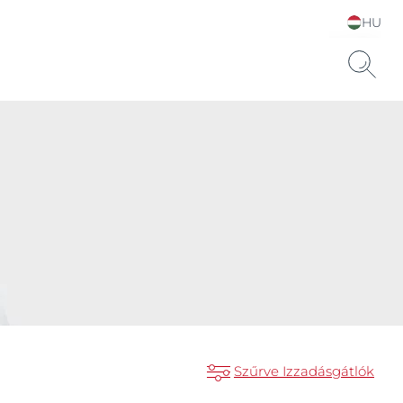
HU
Choose your Language &
Country
Szűrve Izzadásgátlók