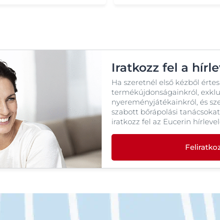
Sampon
Speciális bőrápolás
Szemránckrém
Szérum
Testápolók
Iratkozz fel a hírl
Zuhanyzás
Ha szeretnél első kézből értes
termékújdonságainkról, exkluz
nyereményjátékainkról, és sz
szabott bőrápolási tanácsokat
iratkozz fel az Eucerin hírleve
Feliratk