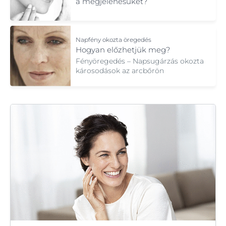
a megjelenésüket?
Napfény okozta öregedés
Hogyan előzhetjük meg?
Fényöregedés – Napsugárzás okozta
károsodások az arcbőrön