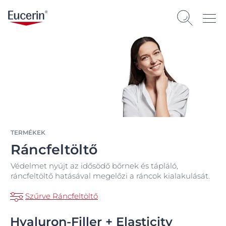
TERMÉKEK
Ráncfeltöltő
Védelmet nyújt az idősödő bőrnek és tápláló,
ráncfeltöltő hatásával megelőzi a ráncok kialakulását.
Szűrve Ráncfeltöltő
Hyaluron-Filler + Elasticity