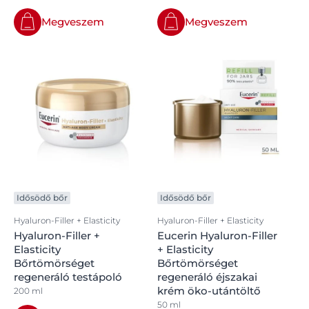
Megveszem
Megveszem
Idősödő bőr
Idősödő bőr
Hyaluron-Filler + Elasticity
Hyaluron-Filler + Elasticity
Hyaluron-Filler +
Eucerin Hyaluron-Filler
Elasticity
+ Elasticity
Bőrtömörséget
Bőrtömörséget
regeneráló testápoló
regeneráló éjszakai
krém öko-utántöltő
200 ml
50 ml