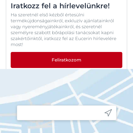
Iratkozz fel a hírlevelünkre!
Ha szeretnél első kézből értesülni
termékújdonságainkról, exkluzív ajánlatainkról
vagy nyereményjátékainkról, és szeretnél
személyre szabott bőrápolási tanácsokat kapni
szakértőinktől, iratkozz fel az Eucerin hírlevelére
most!
Feliratkozom