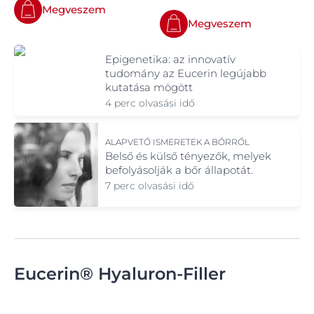
Megveszem
Megveszem
Epigenetika: az innovatív
tudomány az Eucerin legújabb
kutatása mögött
4 perc olvasási idő
ALAPVETŐ ISMERETEK A BŐRRŐL
Belső és külső tényezők, melyek
befolyásolják a bőr állapotát.
7 perc olvasási idő
Eucerin® Hyaluron-Filler