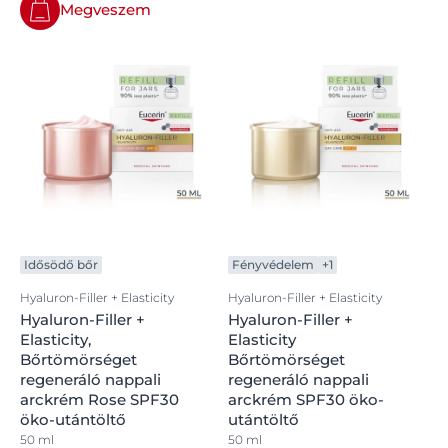
A krémek táplálják az elvékonyodó, törékeny bőrt, a
Megveszem
rugalmasság növelése révén erősítik szerkezetét és
feltöltik a mély ráncokat. A bársonyosító, tápláló olaj
növeli a bőr rugalmasságát és fokozza fizikai
ellenállóképességét. Minden termék tömör és
bársonyos érzetűvé teszi a bőrt, mely ránézésre is
frissebb és sugárzóbb lesz.
Idősödő bőr
Fényvédelem
+1
Hyaluron-Filler + Elasticity
Hyaluron-Filler + Elasticity
Hyaluron-Filler +
Hyaluron-Filler +
Elasticity,
Elasticity
Bőrtömörséget
Bőrtömörséget
regeneráló nappali
regeneráló nappali
arckrém Rose SPF30
arckrém SPF30 öko-
öko-utántöltő
utántöltő
50 ml
50 ml