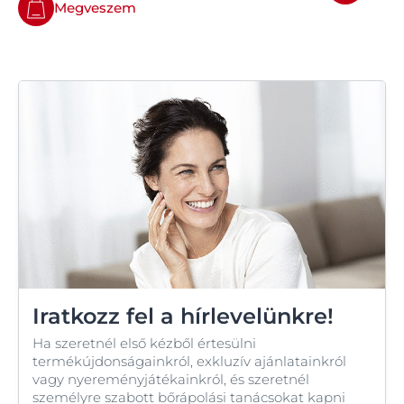
Megveszem
Iratkozz fel a hírlevelünkre!
Ha szeretnél első kézből értesülni
termékújdonságainkról, exkluzív ajánlatainkról
vagy nyereményjátékainkról, és szeretnél
személyre szabott bőrápolási tanácsokat kapni