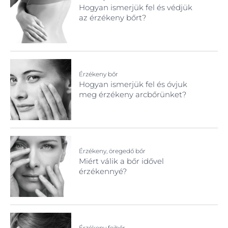
Hogyan ismerjük fel és védjük
az érzékeny bőrt?
Érzékeny bőr
Hogyan ismerjük fel és óvjuk
meg érzékeny arcbőrünket?
Érzékeny, öregedő bőr
Miért válik a bőr idővel
érzékennyé?
Érzékeny fejbőr