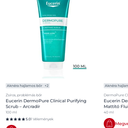
Aknéra hajlamos bőr
+2
Aknéra hajla
Zsíros, problémás bőr
DermoPure Cli
Eucerin DermoPure Clinical Purifying
Eucerin De
Scrub – Arcradír
Mattító Flu
100 ml
40 ml
5.0
1 Vélemények
Megv