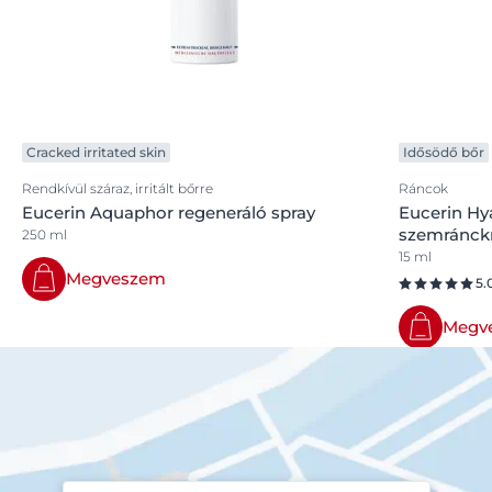
Cracked irritated skin
Idősödő bőr
Rendkívül száraz, irritált bőrre
Ráncok
Eucerin Aquaphor regeneráló spray
Eucerin Hya
szemránc
250 ml
15 ml
Megveszem
5.
Megv