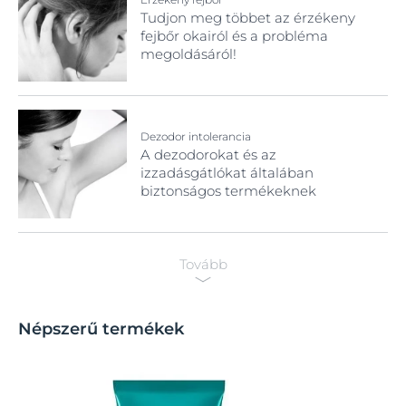
Tudjon meg többet az érzékeny
fejbőr okairól és a probléma
megoldásáról!
Dezodor intolerancia
A dezodorokat és az
izzadásgátlókat általában
biztonságos termékeknek
tartják. Azonban nagyon
érzékeny bőrű személyeknél
jelentkezhetnek allergiás
reakciók dezodorokra és
Tovább
izzadásgátlókra.
Népszerű termékek