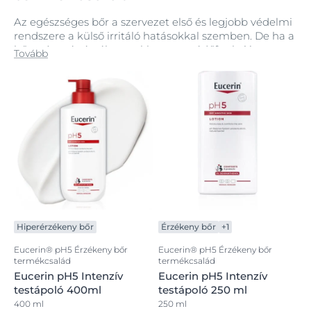
Az egészséges bőr a szervezet első és legjobb védelmi
rendszere a külső irritáló hatásokkal szemben. De ha a
bőr száraz és érzékeny, akkor ez a védőfunkció
Tovább
károsodik, és a bőr hajlamossá válik, hogy még inkább
kiszáradjon és érzékennyé váljon.
Az Eucerin pH5 átfogó termékcsaládot kifejezetten a
száraz, érzékeny bőr igényeinek megfelelően
fejlesztették ki. Az egyedülálló Eucerin pH
Egyensúlyrendszer visszaállítja a bőr optimális pH-
értékét és megerősíti a bőr természetes
védekezőképességét, így a bőr ellenállóbb lesz a
környezeti hatásokkal szemben és az érzékenysége is
csökken. Számos termék dexpanthenolt is tartalmaz,
amely regeneráló tulajdonságairól ismert.
Hiperérzékeny bőr
Érzékeny bőr
+1
Eucerin® pH5 Érzékeny bőr
Eucerin® pH5 Érzékeny bőr
termékcsalád
termékcsalád
Eucerin pH5 Intenzív
Eucerin pH5 Intenzív
testápoló 400ml
testápoló 250 ml
400 ml
250 ml