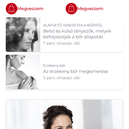
Megveszem
Megveszem
ALAPVETŐ ISMERETEK A BŐRRŐL
Belső és külső tényezők, melyek
befolyásolják a bőr állapotát.
7 perc olvasási idő
Érzékeny bőr
Az érzékeny bőr megismerése
5 perc olvasási idő