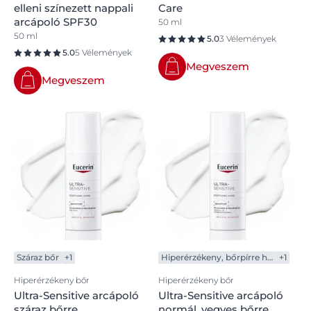
elleni színezett nappali
Care
antioxidáns összetevőt, mely szemmel láthatóan és
arcápoló SPF30
50 ml
hatékonyan csökkenti a bőrpírt.
50 ml
5.0
3 Vélemények
5.0
5 Vélemények
* = Symrise AG, Németország által bejegyzett védjegy
Megveszem
Megveszem
Száraz bőr
+1
Hiperérzékeny, bőrpírre hajlamos bőr
+1
Hiperérzékeny bőr
Hiperérzékeny bőr
Ultra-Sensitive arcápoló
Ultra-Sensitive arcápoló
száraz bőrre
normál, vegyes bőrre