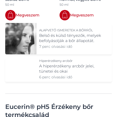
50 ml
50 ml
Megveszem
Megveszem
ALAPVETŐ ISMERETEK A BŐRRŐL
Belső és külső tényezők, melyek
befolyásolják a bőr állapotát.
7 perc olvasási idő
Hiperérzékeny arcbőr
A hiperérzékeny arcbőr jelei,
tünetei és okai
6 perc olvasási idő
Eucerin® pH5 Érzékeny bőr
termékcsalád