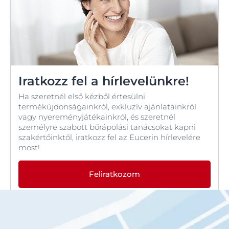
Iratkozz fel a hírlevelünkre!
Ha szeretnél első kézből értesülni
termékújdonságainkról, exkluzív ajánlatainkról
vagy nyereményjátékainkról, és szeretnél
személyre szabott bőrápolási tanácsokat kapni
szakértőinktől, iratkozz fel az Eucerin hírlevelére
most!
Feliratkozom