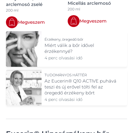
Micellás arclemosó
arclemosó zselé
200 ml
200 ml
Megveszem
Megveszem
Érzékeny, öregedő bőr
Miért válik a bőr idővel
érzékennyé?
4 perc olvasási idő
TUDOMÁNYOS HÁTTÉR
Az Eucerin® Q10 ACTIVE puhává
teszi és új erővel tölti fel az
öregedő érzékeny bőrt
4 perc olvasási idő