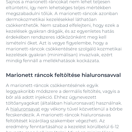
Sajnos a marionett‑ráncokat nem lehet teljesen
eltüntetni, így nem lehetséges teljes mértékben
megszabadulni tőlük. A marionett‑ráncok azonban
dermokozmetikai kezelésekkel láthatóan
csökkenthetők. Nem szabad elfelejteni, hogy ezek a
kezelések gyakran drágák, és az egyenletes hatás
érdekében rendszeres időközönként meg kell
ismételni őket. Azt is vegye figyelembe, hogy a
marionett‑ráncok csökkentésére szolgáló kozmetikai
kezelések gyakran (minimálisan) invazívak, ezért
mindig fennáll a mellékhatások kockázata.
Marionett ráncok feltöltése hialuronsavval
A marionett‑ráncok csökkentésének egyik
leggyakoribb módszere a dermális feltöltés, vagyis a
bőr alá adott injekció. Ehhez úgynevezett
töltőanyagokat (általában hialuronsavat) használnak.
A
hialuronsavat
egy vékony tűvel közvetlenül a bőrbe
fecskendezik. A marionett‑ráncok hialuronsavas
feltöltését kizárólag szakember végezheti. Az
eredmény fenntartásához a kezelést körülbelül 6-12