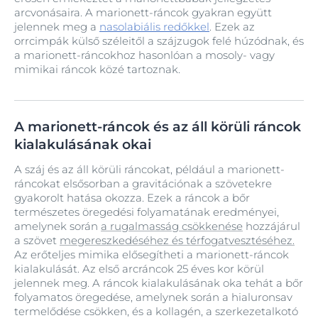
arcvonásaira. A marionett-ráncok gyakran együtt
jelennek meg a
nasolabiális redőkkel
. Ezek az
orrcimpák külső széleitől a szájzugok felé húzódnak, és
a marionett-ráncokhoz hasonlóan a mosoly- vagy
mimikai ráncok közé tartoznak.
A marionett-ráncok és az áll körüli ráncok
kialakulásának okai
A száj és az áll körüli ráncokat, például a marionett-
ráncokat elsősorban a gravitációnak a szövetekre
gyakorolt hatása okozza. Ezek a ráncok a bőr
természetes öregedési folyamatának eredményei,
amelynek során
a rugalmasság csökkenése
hozzájárul
a szövet
megereszkedéséhez és térfogatvesztéséhez
.
Az erőteljes mimika elősegítheti a marionett-ráncok
kialakulását. Az első arcráncok 25 éves kor körül
jelennek meg. A ráncok kialakulásának oka tehát a bőr
folyamatos öregedése, amelynek során a hialuronsav
termelődése csökken, és a kollagén, a szerkezetalkotó