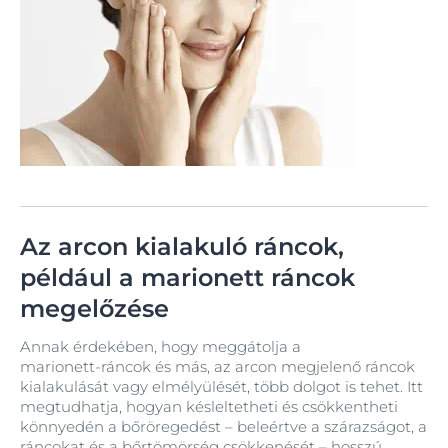
Az arcon kialakuló ráncok,
például a marionett ráncok
megelőzése
Annak érdekében, hogy meggátolja a
marionett‑ráncok és más, az arcon megjelenő ráncok
kialakulását vagy elmélyülését, több dolgot is tehet. Itt
megtudhatja, hogyan késleltetheti és csökkentheti
könnyedén a bőröregedést – beleértve a szárazságot, a
ráncokat és a bőrtömörség csökkenését – hosszú