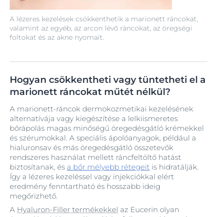
A lézeres kezelések csökkenthetik a marionett ráncokat,
valamint az egyéb, az arcon lévő ráncokat, az öregségi
foltokat és az akne nyomait.
Hogyan csökkentheti vagy tüntetheti el a
marionett ráncokat műtét nélkül?
A marionett‑ráncok dermokozmetikai kezelésének
alternatívája vagy kiegészítése a lelkiismeretes
bőrápolás magas minőségű öregedésgátló krémekkel
és szérumokkal. A speciális ápolóanyagok, például a
hialuronsav és más öregedésgátló összetevők
rendszeres használat mellett ráncfeltöltő hatást
biztosítanak, és
a bőr mélyebb rétegeit
is hidratálják.
Így a lézeres kezeléssel vagy injekciókkal elért
eredmény fenntartható és hosszabb ideig
megőrizhető.
A
Hyaluron‑Filler termékekkel
az Eucerin olyan