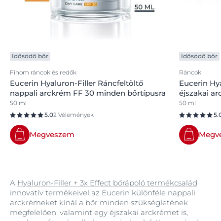
Idősödő bőr
Idősödő bőr
Finom ráncok és redők
Ráncok
Eucerin Hyaluron-Filler Ráncfeltöltő
Eucerin Hya
nappali arckrém FF 30 minden bőrtípusra
éjszakai a
50 ml
50 ml
5.0
2 Vélemények
5.
Megveszem
Megv
A
Hyaluron-Filler + 3x Effect bőrápoló termékcsalád
innovatív termékeivel az Eucerin különféle nappali
arckrémeket kínál a bőr minden szükségletének
megfelelően, valamint egy éjszakai arckrémet is,