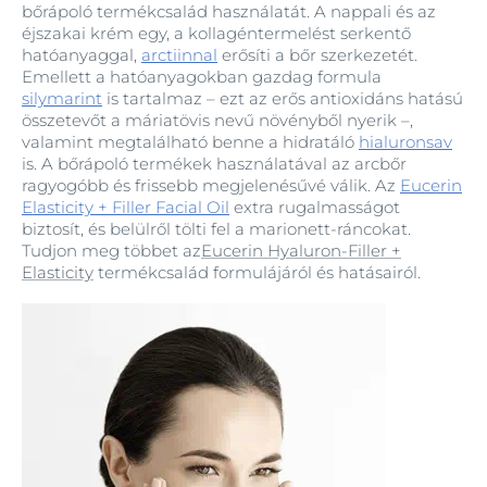
bőrápoló termékcsalád használatát. A nappali és az
éjszakai krém egy, a kollagéntermelést serkentő
hatóanyaggal,
arctiinnal
erősíti a bőr szerkezetét.
Emellett a hatóanyagokban gazdag formula
silymarint
is tartalmaz – ezt az erős antioxidáns hatású
összetevőt a máriatövis nevű növényből nyerik –,
valamint megtalálható benne a hidratáló
hialuronsav
is. A bőrápoló termékek használatával az arcbőr
ragyogóbb és frissebb megjelenésűvé válik. Az
Eucerin
Elasticity + Filler Facial Oil
extra rugalmasságot
biztosít, és belülről tölti fel a marionett‑ráncokat.
Tudjon meg többet az
Eucerin Hyaluron-Filler +
Elasticity
termékcsalád formulájáról és hatásairól.