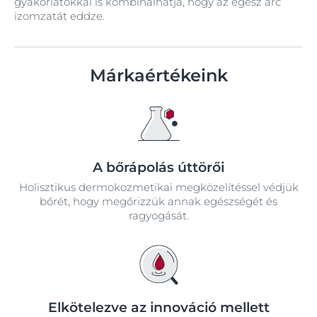
gyakorlatokkal is kombinálhatja, hogy az egész arc
izomzatát eddze.
Márkaértékeink
A bőrápolás úttörői
Holisztikus dermokozmetikai megközelítéssel védjük
bőrét, hogy megőrizzük annak egészségét és
ragyogását.
Elkötelezve az innováció mellett