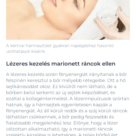
A kémiai hámlasztást gyakran napégéshez hasonló
utóhatások kísérik.
Lézeres kezelés marionett ráncok ellen
A lézeres kezelés során fényenergiát irányítanak a bőr
felszínén keresztül a bőr mélyebb rétegeibe. Ott a hő
sejtkárosodást okoz. Ez kívülről nem látható, de a
bőrben belül serkenti az új sejtek képződését, és
ezáltal a kollagéntermelést. A lézerimpulzusok szórtan
hatnak, így a hámsejtek egyenletesen kapják a
fényenergiát. Az áll körüli redők és a száj körüli ráncok
láthatóan csökkennek, a bőr pedig feszesebb és
fiatalosabb megjelenésű lesz. Előnye, hogy a lézer
célzottan alkalmazható, így a marionett‑ráncok
szelektív kezelése is lehetséges. A teljes bőrfelület