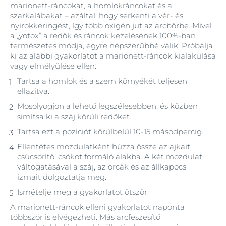
marionett‑ráncokat, a homlokráncokat és a
szarkalábakat – azáltal, hogy serkenti a vér- és
nyirokkeringést, így több oxigén jut az arcbőrbe. Mivel
a „yotox” a redők és ráncok kezelésének 100%-ban
természetes módja, egyre népszerűbbé válik. Próbálja
ki az alábbi gyakorlatot a marionett‑ráncok kialakulása
vagy elmélyülése ellen:
Tartsa a homlok és a szem környékét teljesen
ellazítva.
Mosolyogjon a lehető legszélesebben, és közben
simítsa ki a száj körüli redőket.
Tartsa ezt a pozíciót körülbelül 10-15 másodpercig.
Ellentétes mozdulatként húzza össze az ajkait
csücsörítő, csókot formáló alakba. A két mozdulat
váltogatásával a száj, az orcák és az állkapocs
izmait dolgoztatja meg.
Ismételje meg a gyakorlatot ötször.
A marionett‑ráncok elleni gyakorlatot naponta
többször is elvégezheti. Más arcfeszesítő