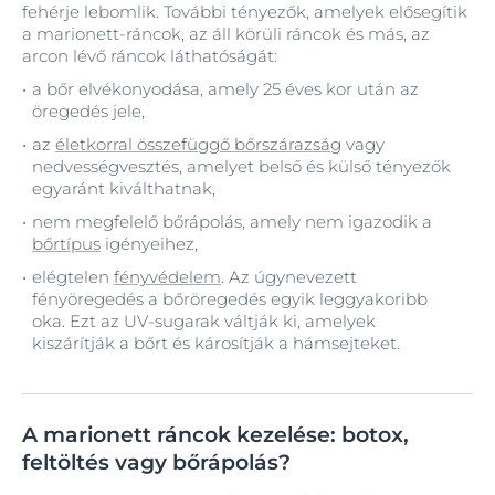
fehérje lebomlik. További tényezők, amelyek elősegítik
a marionett-ráncok, az áll körüli ráncok és más, az
arcon lévő ráncok láthatóságát:
a bőr elvékonyodása, amely 25 éves kor után az
öregedés jele,
az
életkorral összefüggő bőrszárazság
vagy
nedvességvesztés, amelyet belső és külső tényezők
egyaránt kiválthatnak,
nem megfelelő bőrápolás, amely nem igazodik a
bőrtípus
igényeihez,
elégtelen
fényvédelem
. Az úgynevezett
fényöregedés a bőröregedés egyik leggyakoribb
oka. Ezt az UV-sugarak váltják ki, amelyek
kiszárítják a bőrt és károsítják a hámsejteket.
A marionett ráncok kezelése: botox,
feltöltés vagy bőrápolás?