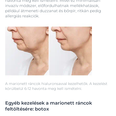
havonta meg kell ismételni. Mivel ez minimálisan
invazív módszer, előfordulhatnak mellékhatások,
például átmeneti duzzanat és bőrpír, ritkán pedig
allergiás reakciók.
A marionett ráncok hialuronsavval kezelhetők. A kezelést
körülbelül 6-12 havonta meg kell ismételni.
Egyéb kezelések a marionett ráncok
feltöltésére: botox