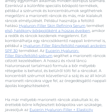
amely egyformán alkalmas minden bőrtípus számára.
Ezenkívül a különféle speciális bőrápoló termékek,
például a szérumok és koncentrátumok segíthetnek
megelőzni a marionett‑ráncok és más, már kialakult
ráncok elmélyülését. Például használja a feltöltő
hatású
Hyaluron-Filler Skin Refining Serum
terméket
első, hatékony bőrápolóként a húszas éveiben
, amikor
a redők és ráncok kezdenek megjelenni. Ezt
kombinálhatja egy ránccsökkentő nappali krémmel is,
például a
Hyaluron-Filler Ráncfeltöltő nappali arckrém
SPF 30
termékkel. Az
Eucerin Hyaluron-
Filler Ráncfeltöltő szérum
segíthet a marionett‑ráncok
célzott kezelésében. A hosszú és rövid láncú
hialuronsavat tartalmazó formula a bőr mélyebb
rétegeibe is behatol, és belülről tölti fel a ráncokat. A
koncentrált szérumot közvetlenül a száj és az áll körüli
marionett‑ráncokra vigye fel, az öregedésgátló nappali
ápolás kiegészítéseként.
Ha már mélyebb marionett‑ráncok alakultak ki, és
érettebb bőrre kifejlesztett bőrápolóra van szüksége,
javasoljuk az
Eucerin Hyaluron-Filler + Elasticity