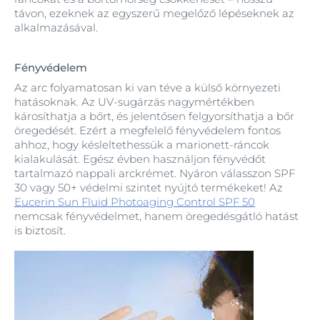
távon, ezeknek az egyszerű megelőző lépéseknek az
alkalmazásával.
Fényvédelem
Az arc folyamatosan ki van téve a külső környezeti
hatásoknak. Az UV‑sugárzás nagymértékben
károsíthatja a bőrt, és jelentősen felgyorsíthatja a bőr
öregedését. Ezért a megfelelő fényvédelem fontos
ahhoz, hogy késleltethessük a marionett‑ráncok
kialakulását. Egész évben használjon fényvédőt
tartalmazó nappali arckrémet. Nyáron válasszon SPF
30 vagy 50+ védelmi szintet nyújtó termékeket! Az
Eucerin Sun Fluid Photoaging Control SPF 50
nemcsak fényvédelmet, hanem öregedésgátló hatást
is biztosít.