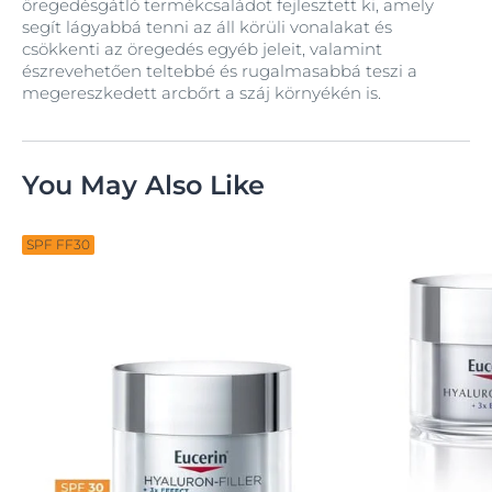
öregedésgátló termékcsaládot fejlesztett ki, amely
segít lágyabbá tenni az áll körüli vonalakat és
csökkenti az öregedés egyéb jeleit, valamint
észrevehetően teltebbé és rugalmasabbá teszi a
megereszkedett arcbőrt a száj környékén is.
You May Also Like
SPF FF30