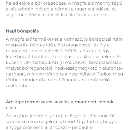
halad előre a bőr öregedése. A megfelelő mennyiségű
alvás szintén időt ad a bőrnek a regenerálódásra, és
segít megelőzni a ráncok kialakulását az arcon.
Napi bőrápolás
A megfelelő termékeket alkalmazó, jó bőrápolási rutin
megvédi a bőrt az idő előtti öregedéstől, és így a
marionett‑ráncok elmélyülésétől is. A rutin négy
lépésből áll: tisztítás – tonizálás – ápolás – védelem. Az
Eucerin DermatoCLEAN [HYALURON] bőrápolócsalád,
melyet bőrregeneráló, nedvességmegkötő hialuronsav
gazdagít, minden bőrtípusra használható. Tudjon meg
többet minderről a napi bőrápolási rutinról szóló
cikkünkből.
Arcjóga: természetes kezelés a marionett‑ráncok
ellen
Az arcjóga (röviden: yotox) az Egyesült Államokból
származó ráncmegelőzési trend. Úgy tartják, hogy az
arcjóga csökkenti a ráncokat – például a