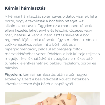
Kémiai hámlasztás
A kémiai hámlasztás során savas oldatot visznek fel a
bőrre, hogy eltávolítsák a bőr felső rétegét. Az
alkalmazott savtól függően ez a marionett‑ráncok
elleni kezelés lehet enyhe és felszíni, közepes vagy
mély hatású. A kémiai hámlasztás serkenti a bőr
regenerációját, ami a ráncok – így a marionett‑ráncok –
csökkenéséhez, valamint a bőrhibák és a
hiperpigmentáció
, például az
öregségi foltok
mérséklődéséhez vezet. Röviden: a bőr külseje teljesen
megújul. Mellékhatásként napégésre emlékeztető
tünetek jelentkezhetnek, például fájdalom, bőrpír és
hámlás.
Figyelem
: kémiai hámlasztás után a bőr nagyon
érzékeny. Ezért a beavatkozást követő hetekben
következetesen óvja bőrét a napfénytől.