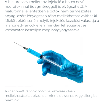
A hialuronsav mellett az injekció a botox nevű
neurotoxinnal (idegméreggel) is elvégezhető. A
hialuronnal ellentétben a botox nem természetes
anyag, ezért lényegesen több mellékhatást válthat ki.
Mielőtt eldöntené, melyik injekciós kezelést választja a
marionett‑ráncok ellen, minden lehetőséget és
kockázatot beszéljen meg bőrgyógyászával.
A marionett ráncok botoxos kezelése olyan
mellékhatásokat okozhat, mint a duzzanat vagy allergiás
reakciók.