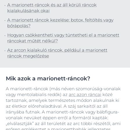
A marionett-ráncok és az áll körüli ráncok
kialakulásának okai
A marionett ráncok kezelése: botox, feltöltés vagy
bőrápolás?
Hogyan csökkentheti vagy tüntetheti el a marionett
ráncokat műtét nélkül?
Az arcon kialakuló ráncok, például a marionett
ráncok megelőzése
Mik azok a marionett-ráncok?
A marionett-ráncok (más néven szomorúság-vonalak
vagy mentolabialis redők) az
arc azon ráncai
közé
tartoznak, amelyek természetes módon alakulnak ki
az életkor előrehaladtával. A száj sarkaitól az áll
irányába futnak. A marionett-ráncok vagy bábfigura-
vonalak nevüket éppen erről a formáról kapták:
„elválasztják” az áll területét az arc többi részétől, ami
erősen emlékeztet a marionettbabák jellegzetes