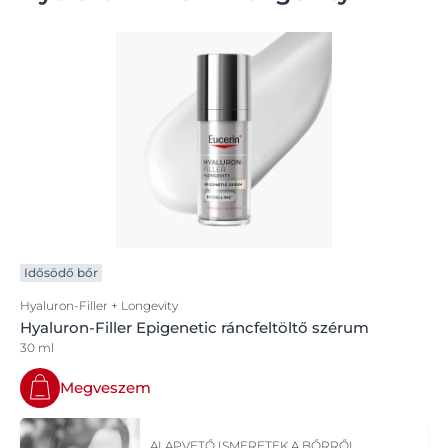
Idősödő bőr
Hyaluron-Filler + Longevity
Hyaluron-Filler Epigenetic ráncfeltöltő szérum
30 ml
Megveszem
ALAPVETŐ ISMERETEK A BŐRRŐL