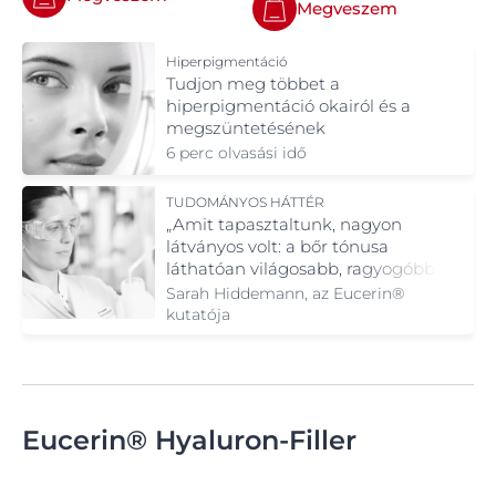
Megveszem
Hiperpigmentáció
Tudjon meg többet a
hiperpigmentáció okairól és a
megszüntetésének
lehetőségeiról.
6 perc olvasási idő
TUDOMÁNYOS HÁTTÉR
„Amit tapasztaltunk, nagyon
látványos volt: a bőr tónusa
láthatóan világosabb, ragyogóbb
és még egyenletesebb lett."
Sarah Hiddemann, az Eucerin®
kutatója
Eucerin® Hyaluron-Filler