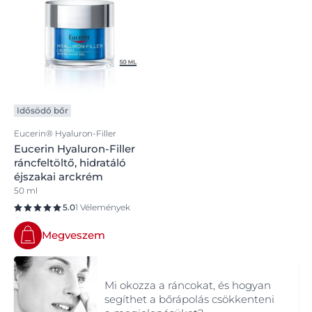
Idősödő bőr
Eucerin® Hyaluron-Filler
Eucerin Hyaluron-Filler
ráncfeltöltő, hidratáló
éjszakai arckrém
50 ml
5.0
1 Vélemények
Megveszem
Mi okozza a ráncokat, és hogyan
segíthet a bőrápolás csökkenteni