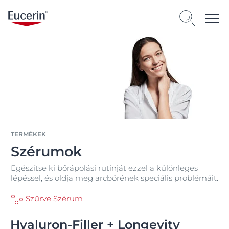
TERMÉKEK
Szérumok
Egészítse ki bőrápolási rutinját ezzel a különleges
lépéssel, és oldja meg arcbőrének speciális problémáit.
Szűrve Szérum
Hyaluron-Filler + Longevity