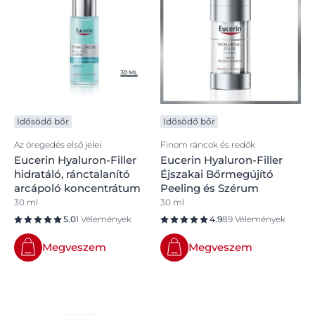
Idősödő bőr
Idősödő bőr
Az öregedés első jelei
Finom ráncok és redők
Eucerin Hyaluron-Filler
Eucerin Hyaluron-Filler
hidratáló, ránctalanító
Éjszakai Bőrmegújító
arcápoló koncentrátum
Peeling és Szérum
30 ml
30 ml
5.0
1 Vélemények
4.9
89 Vélemények
Megveszem
Megveszem