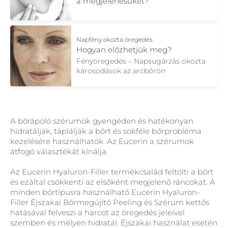
a megjelenésüket?
Napfény okozta öregedés
Hogyan előzhetjük meg?
Fényöregedés – Napsugárzás okozta
károsodások az arcbőrön
A bőrápoló szérumok gyengéden és hatékonyan
hidratálják, táplálják a bőrt és sokféle bőrprobléma
kezelésére használhatók. Az Eucerin a szérumok
átfogó választékát kínálja.
Az Eucerin Hyaluron-Filler termékcsalád feltölti a bőrt
és ezáltal csökkenti az elsőként megjelenő ráncokat. A
minden bőrtípusra használható Eucerin Hyaluron-
Filler Éjszakai Bőrmegújító Peeling és Szérum kettős
hatásával felveszi a harcot az öregedés jeleivel
szemben és mélyen hidratál. Éjszakai használat esetén