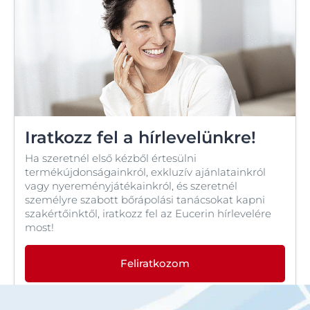
Iratkozz fel a hírlevelünkre!
Ha szeretnél első kézből értesülni
termékújdonságainkról, exkluzív ajánlatainkról
vagy nyereményjátékainkról, és szeretnél
személyre szabott bőrápolási tanácsokat kapni
szakértőinktől, iratkozz fel az Eucerin hírlevelére
most!
Feliratkozom