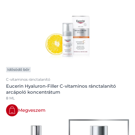
Idősödő bőr
C-vitaminos ránctalanító
Eucerin Hyaluron-Filler C-vitaminos ránctalanító
arcápoló koncentrátum
8 ML
Megveszem