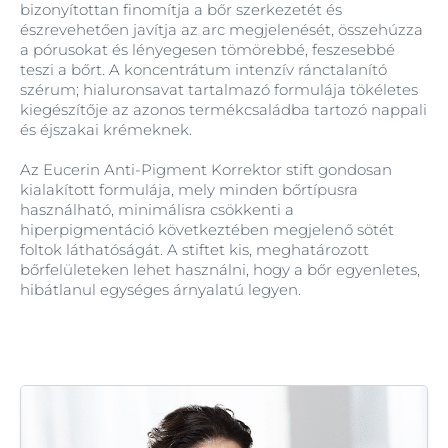
bizonyítottan finomítja a bőr szerkezetét és
észrevehetően javítja az arc megjelenését, összehúzza
a pórusokat és lényegesen tömörebbé, feszesebbé
teszi a bőrt. A koncentrátum intenzív ránctalanító
szérum; hialuronsavat tartalmazó formulája tökéletes
kiegészítője az azonos termékcsaládba tartozó nappali
és éjszakai krémeknek.
Az Eucerin Anti-Pigment Korrektor stift gondosan
kialakított formulája, mely minden bőrtípusra
használható, minimálisra csökkenti a
hiperpigmentáció következtében megjelenő sötét
foltok láthatóságát. A stiftet kis, meghatározott
bőrfelületeken lehet használni, hogy a bőr egyenletes,
hibátlanul egységes árnyalatú legyen.