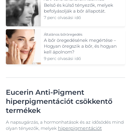
Belső és külső tényezők, melyek
befolyásolják a bőr állapotát.
7 perc olvasási idő
Általános bőröregedés
A bőr öregedésének megértése –
Hogyan öregszik a bőr, és hogyan
kell ápolnom?
9 perc olvasási idő
Eucerin Anti-Pigment
hiperpigmentációt csökkentő
termékek
A napsugárzás, a hormonhatások és az idősödés mind
olyan tényezők, melyek
hiperpigmentációt