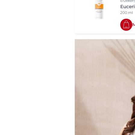
Érzéken
Euceri
200 ml