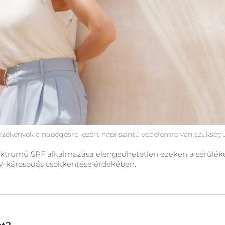
rzékenyek a napégésre, ezért napi szintű védelemre van szükség
ktrumú SPF alkalmazása elengedhetetlen ezeken a sérüléken
V-károsodás csökkentése érdekében.