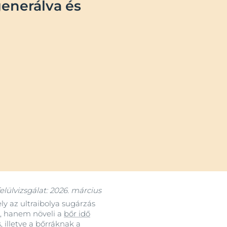
generálva és
OGRAM
n
felülvizsgálat: 2026. március
y az ultraibolya sugárzás
n, hanem növeli a
bőr idő
 illetve a
bőrráknak
a