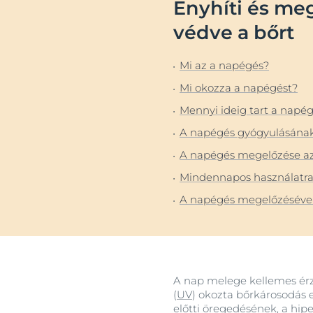
Enyhíti és meg
Fejbőr- és hajproblémák
Érzékeny bőr
védve a bőrt
Érzékeny bőr
Fényvédelem
Mi az a napégés?
Fényvédelem
Izzadás
Mi okozza a napégést?
Izzadás
Mennyi ideig tart a napé
A napégés gyógyulásának 
A napégés megelőzése az 
Mindennapos használatra 
A napégés megelőzésével 
A nap melege kellemes érz
(
UV
) okozta bőrkárosodás 
előtti öregedésének
, a
hip