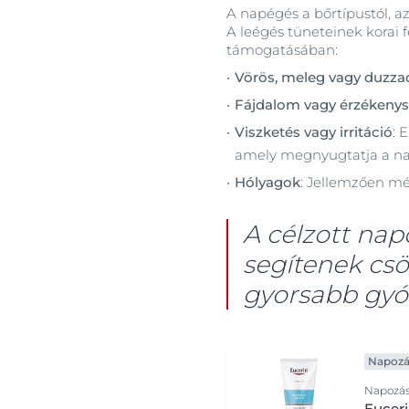
A napégés a bőrtípustól, 
A leégés tüneteinek korai 
támogatásában:
Vörös, meleg vagy duzza
Fájdalom vagy érzékeny
Viszketés vagy irritáció
: 
amely megnyugtatja a nap
Hólyagok
: Jellemzően mé
A célzott nap
segítenek csö
gyorsabb gyó
Napozá
Napozás
Euceri