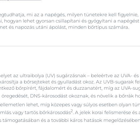
udhatja, mi az a napégés, milyen tünetekre kell figyelnie, 
i, hogyan lehet gyorsan csillapítani és gyógyítani a napégé
et és napozás utáni ápolást, minden bőrtípus számára.
elyet az ultraibolya (UV) sugárzásnak – beleértve az UVA- és
 károsítja a bőrsejteket és gyulladást okoz. Az UVB-sugarak f
ntkező bőrpírért, fájdalomért és duzzanatért, míg az UVA-s
tti öregedését, DNS-károsodást okoznak, és növelik a bőrrák 
llemetlen lehet, míg közepes vagy súlyos esetben olyan tün
2
ámlás vagy tartós bőrkárosodás
. A jelek korai felismerése és
és támogatásában és a további káros hatások megelőzésébe