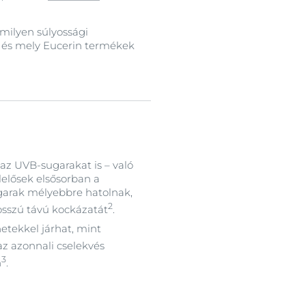
milyen súlyossági
st és mely Eucerin termékek
 az UVB-sugarakat is – való
elelősek elsősorban a
ugarak mélyebbre hatolnak,
2
hosszú távú kockázatát
.
etekkel járhat, mint
 az azonnali cselekvés
3
n
.