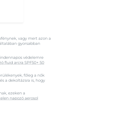
pfénynek, vagy mert azon a
 általában gyorsabban
 mindennapos védelemre
ó fluid arcra SPF50+ 50
rülékenyek, főleg a nők
és a dekoltázsra is, hogy
nak, ezeken a
telen napozó aerosol