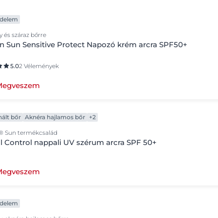
delem
 és száraz bőrre
n Sun Sensitive Protect Napozó krém arcra SPF50+
5.0
2 Vélemények
Megveszem
ált bőr
Aknéra hajlamos bőr
+2
® Sun termékcsalád
l Control nappali UV szérum arcra SPF 50+
Megveszem
delem