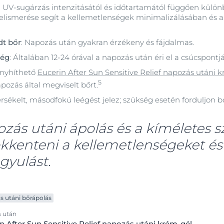
az UV-sugárzás intenzitásától és időtartamától függően kül
felismerése segít a kellemetlenségek minimalizálásában és 
dt bőr
: Napozás után gyakran érzékeny és fájdalmas.
ség
: Általában 12-24 órával a napozás után éri el a csúcspontjá
Enyhíthető
Eucerin After Sun Sensitive Relief napozás utáni 
5
ozás által megviselt bőrt.
rsékelt, másodfokú leégést jelez; szükség esetén forduljon 
ozás utáni ápolás és a kíméletes 
kkenteni a kellemetlenségeket és 
gyulást.
s utáni bőrápolás
 után
n After Sun Sensitive Relief napozás utáni krém-gél