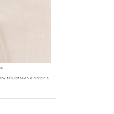
ük.
y területeken a bőrpír, a