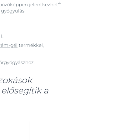
4
önbözőképpen jelentkezhet
.
a gyógyulás
t.
krém-gél
termékkel,
bőrgyógyászhoz.
szokások
elősegítik a