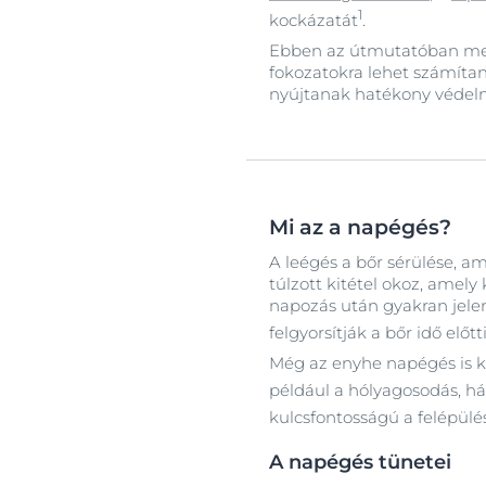
1
kockázatát
.
Ebben az útmutatóban megt
fokozatokra lehet számítan
nyújtanak hatékony védelm
Mi az a napégés?
A leégés a bőr sérülése, am
túlzott kitétel okoz, amely
napozás után gyakran jele
felgyorsítják a bőr idő elő
Még az enyhe napégés is ke
például a hólyagosodás, h
kulcsfontosságú a felépül
A napégés tünetei