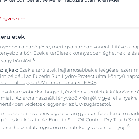
Megveszem
erületek
enyebbek a napégésre, mert gyakrabban vannak kitéve a na
kenyebb a bőr. Ezek a területek könnyebben éghetnek le és
6
t vagy hámlást:
z ajkak:
Ezek a területek hajlamosabbak a leégésre, ezért
int például az
Eucerin Sun Hydro-Protect ultra könnyű napoz
l Control nappali UV szérum arcra SPF 50+
.
 gyakran szabadon hagyott, érzékeny területek különösen sé
 miatt. Az arcra használt fényvédő krémjét vigye fel a nyakra 
s mértékben védettek legyenek az UV-sugárzástól.
a szabadtéri tevékenységek során gyakran fedetlenül marad
apégés kockázata. Az
Eucerin Sun Oil Control Dry Touch Szín
6
zeres használata egyszerű és hatékony védelmet nyújt.