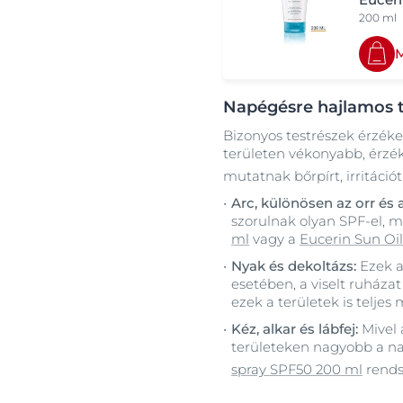
200 ml
Napégésre hajlamos t
Bizonyos testrészek érzék
területen vékonyabb, érzé
mutatnak bőrpírt, irritáció
Arc, különösen az orr és a
szorulnak olyan SPF-el, m
ml
vagy a
Eucerin Sun Oi
Nyak és dekoltázs:
Ezek a
esetében, a viselt ruházat
ezek a területek is telje
Kéz, alkar és lábfej:
Mivel 
területeken nagyobb a n
spray SPF50 200 ml
rends