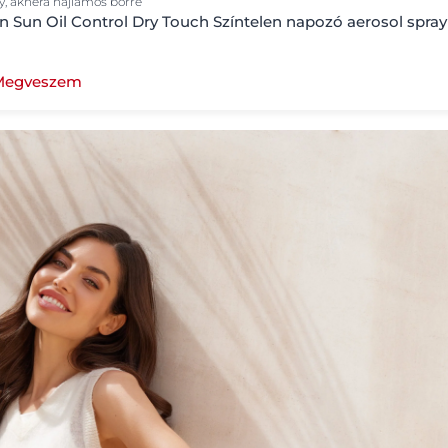
y, aknéra hajlamos bőrre
n Sun Oil Control Dry Touch Színtelen napozó aerosol spra
Megveszem