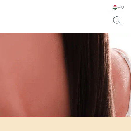
HU
Choose your Language &
Country