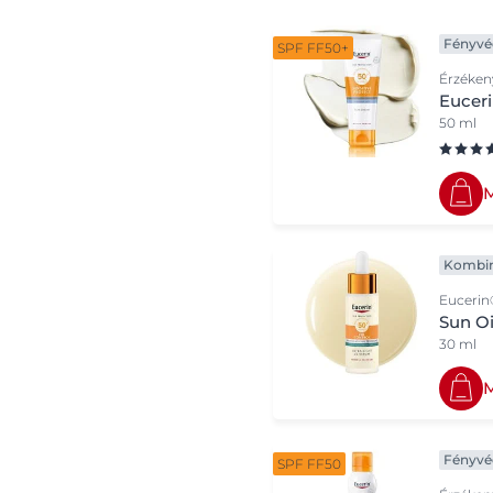
Fényvé
SPF FF50+
Érzékeny
Euceri
50 ml
Kombin
Eucerin
Sun Oi
30 ml
Fényvé
SPF FF50